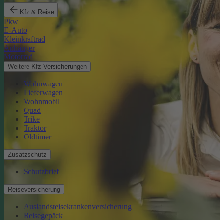
Kfz & Reise
Pkw
E-Auto
Kleinkraftrad
Anhänger
Motorrad
Weitere Kfz-Versicherungen
Wohnwagen
Lieferwagen
Wohnmobil
Quad
Trike
Traktor
Oldtimer
Zusatzschutz
Schutzbrief
Reiseversicherung
Auslandsreisekrankenversicherung
Reisegepäck