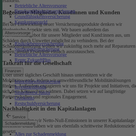
Handeln.
Betriebliche Altersvorsorge
Berufsunfähigkeitsversicherung
Begeisterte Mitglieder, Kundinnen und Kunden
Grundfähigkeitsversicherung
Krankentagegeld
Bei der Entwicklung neuer Versicherungsprodukte denken wir
ökologische Aspekte stets mit. Wir bauen außerdem das
Altersvorsorge
Präventionsangebot für unsere Mitglieder und Kund:innen aus, um
Schäden durch Unwetter möglichst zu verhindern.
Bei der
Risikolebensversicherung
Schadenregulierung wollen wir zukünftig noch mehr auf Reparaturen
Sterbegeldversicherung
setzen, anstatt Ersatzteile einfach auszutauschen.
Betriebliche Altersvorsorge
Rente ZukunftPlus
Tatkraft für die Gesellschaft
Finanzen
Über unser tägliches Geschäft hinaus unterstützen wir die
Mobilitätswende, indem wir umweltfreundliche Mobilitätslösungen
Immobilienfinanzierung
fördern. Außerdem engagieren wir uns für Projekte und Initiativen, di
Investmentfonds
sich dem Klimaschutz widmen. Dabei setzen wir auf langfristige
SmartInvest Junior
Partnerschaften und regionales Engagement.
Girokonto
Restschuldversicherung
Nachhaltigkeit in den Kapitalanlagen
Service
Bis 2050 wollen wir Netto-Null-Emissionen in unserer Kapitalanlage
Schadenmeldung
erreichen. Dazu haben wir uns ebenfalls schrittweise Reduktionsziele
gesetzt.
Alles zur Schadenmeldung