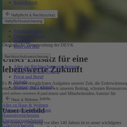
Reiserücktritt
Haftpflicht & Rechtsschutz
Haftpflichtversicherung
Privathaftpflicht
Dienst und Beruf
Tierhalter
Ökologische Verantwortung der DEVK
Haus und Bau
Unser Einsatz für eine
Rechtsschutzversicherung
Alles zur Rechtsschutzversicherung
lebenswerte Zukunft
Privat, Beruf und Verkehr
Privat und Beruf
Verkehr
Es ist eine der dringlichsten Aufgaben unserer Zeit, die Erderwärmun
Wohnen und Gebäude
einzudämmen. Dazu leisten wir unseren Beitrag, schonen Ressourcen
und geben unseren Kund:innen und Mitarbeitenden Anreize für
umweltbewusstes Handeln.
Haus & Wohnen
Alles zu Haus & Wohnen
Unser Leitbild
Wohngebäudeversicherung
Hausratversicherung
Elementarversicherung
Seit unserer Gründung vor über 140 Jahren ist es unser wichtigstes
Glasversicherung