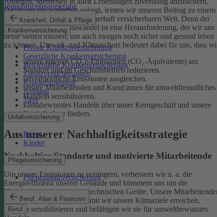
Anliegen, Menschen in allen Lebenslagen zuverlässig abzusichern.
Immobilienfinanzierung
Damit uns das weiterhin gelingt, leisten wir unseren Beitrag zu einem
gesunden Klima und einer dauerhaft versicherbaren Welt. Denn der
Krankheit, Unfall & Pflege
menschgemachte Klimawandel ist eine Herausforderung, der wir uns
Krankenversicherung
heute stellen müssen, um auch morgen noch sicher und gesund leben
zu können.
Umwelt- und Klimaschutz bedeutet dabei für uns, dass wi
Private Krankenversicherung
Gesetzliche Krankenversicherung
unsere eigenen CO₂e-Emissionen (CO₂-Äquivalente) am
Betriebliche Krankenversicherung
Standort und im Geschäftsbetrieb reduzieren.
Zusatzversicherungen
unvermeidliche Emissionen ausgleichen.
Krankentagegeld
unsere Mitarbeitenden und Kund:innen für umweltfreundliches
Ausland
Handeln sensibilisieren.
Tiere
klimabewusstes Handeln über unser Kerngeschäft und unsere
Kapitalanlage fördern.
Unfallversicherung
Aus unserer Nachhaltigkeitsstrategie
Privat
Kinder
Nachhaltige Standorte und motivierte Mitarbeitende
Pflegeversicherung
Um unsere Emissionen zu verringern, verbessern wir u. a. die
Pflegezusatzversicherung
Energieeffizienz unserer Gebäude und kümmern uns um die
Kreislaufwirtschaft unserer technischen Geräte.
Unsere Mitarbeitende
Beruf, Alter & Finanzen
sind ein wichtiger Hebel, damit wir unsere Klimaziele erreichen.
Deshalb sensibilisieren und befähigen wir sie für umweltbewusstes
Beruf