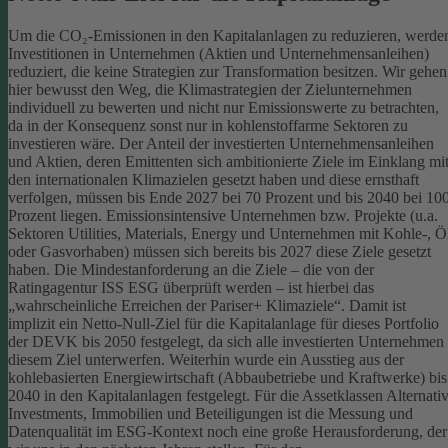
Um die CO₂-Emissionen in den Kapitalanlagen zu reduzieren, werde
Investitionen in Unternehmen (Aktien und Unternehmensanleihen)
reduziert, die keine Strategien zur Transformation besitzen. Wir gehen
hier bewusst den Weg, die Klimastrategien der Zielunternehmen
individuell zu bewerten und nicht nur Emissionswerte zu betrachten,
da in der Konsequenz sonst nur in kohlenstoffarme Sektoren zu
investieren wäre.
Der Anteil der investierten Unternehmensanleihen
und Aktien, deren Emittenten sich ambitionierte Ziele im Einklang mi
den internationalen Klimazielen gesetzt haben und diese ernsthaft
verfolgen, müssen bis Ende 2027 bei 70 Prozent und bis 2040 bei 10
Prozent liegen. Emissionsintensive Unternehmen bzw. Projekte (u.a.
Sektoren Utilities, Materials, Energy und Unternehmen mit Kohle-, Ö
oder Gasvorhaben) müssen sich bereits bis 2027 diese Ziele gesetzt
haben. Die Mindestanforderung an die Ziele – die von der
Ratingagentur ISS ESG überprüft werden – ist hierbei das
„wahrscheinliche Erreichen der Pariser+ Klimaziele“. Damit ist
implizit ein Netto-Null-Ziel für die Kapitalanlage für dieses Portfolio
der DEVK bis 2050 festgelegt, da sich alle investierten Unternehmen
diesem Ziel unterwerfen. Weiterhin wurde ein Ausstieg aus der
kohlebasierten Energiewirtschaft (Abbaubetriebe und Kraftwerke) bis
2040 in den Kapitalanlagen festgelegt.
Für die Assetklassen Alternati
Investments, Immobilien und Beteiligungen ist die Messung und
Datenqualität im ESG-Kontext noch eine große Herausforderung, der