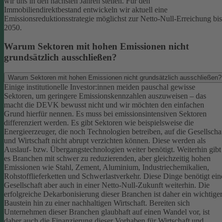
wir uns in den nächsten Jahren stellen. Für den
Immobiliendirektbestand entwickeln wir aktuell eine
Emissionsreduktionsstrategie möglichst zur Netto-Null-Erreichung bis
2050.
Warum Sektoren mit hohen Emissionen nicht
grundsätzlich ausschließen?
Warum Sektoren mit hohen Emissionen nicht grundsätzlich ausschließen?
Einige institutionelle Investor:innen meiden pauschal gewisse
Sektoren, um geringere Emissionskennzahlen auszuweisen – das
macht die DEVK bewusst nicht und wir möchten den einfachen
Grund hierfür nennen. Es muss bei emissionsintensiven Sektoren
differenziert werden. Es gibt Sektoren wie beispielsweise die
Energieerzeuger, die noch Technologien betreiben, auf die Gesellscha
und Wirtschaft nicht abrupt verzichten können. Diese werden als
Auslauf- bzw. Übergangstechnologien weiter benötigt.
Weiterhin gibt
es Branchen mit schwer zu reduzierenden, aber gleichzeitig hohen
Emissionen wie Stahl, Zement, Aluminium, Industriechemikalien,
Rohstofflieferketten und Schwerlastverkehr. Diese Dinge benötigt ein
Gesellschaft aber auch in einer Netto-Null-Zukunft weiterhin. Die
erfolgreiche Dekarbonisierung dieser Branchen ist daher ein wichtige
Baustein hin zu einer nachhaltigen Wirtschaft.
Bereiten sich
Unternehmen dieser Branchen glaubhaft auf einen Wandel vor, ist
daher auch die Finanzierung dieser Vorhaben für Wirtschaft und