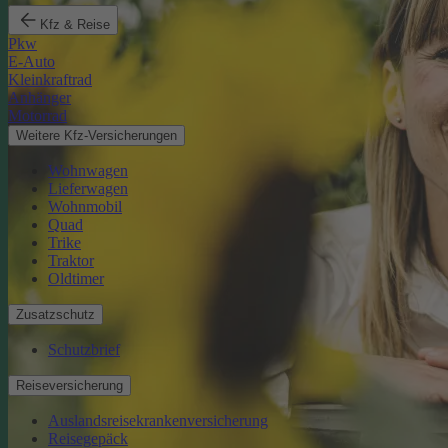
Kfz & Reise
Pkw
E-Auto
Kleinkraftrad
Anhänger
Motorrad
Weitere Kfz-Versicherungen
Wohnwagen
Lieferwagen
Wohnmobil
Quad
Trike
Traktor
Oldtimer
Zusatzschutz
Schutzbrief
Reiseversicherung
Auslandsreisekrankenversicherung
Reisegepäck