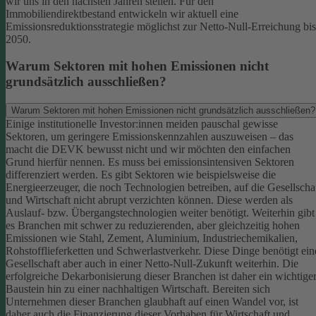
wir uns in den nächsten Jahren stellen. Für den
Immobiliendirektbestand entwickeln wir aktuell eine
Emissionsreduktionsstrategie möglichst zur Netto-Null-Erreichung bis
2050.
Warum Sektoren mit hohen Emissionen nicht
grundsätzlich ausschließen?
Warum Sektoren mit hohen Emissionen nicht grundsätzlich ausschließen?
Einige institutionelle Investor:innen meiden pauschal gewisse
Sektoren, um geringere Emissionskennzahlen auszuweisen – das
macht die DEVK bewusst nicht und wir möchten den einfachen
Grund hierfür nennen. Es muss bei emissionsintensiven Sektoren
differenziert werden. Es gibt Sektoren wie beispielsweise die
Energieerzeuger, die noch Technologien betreiben, auf die Gesellscha
und Wirtschaft nicht abrupt verzichten können. Diese werden als
Auslauf- bzw. Übergangstechnologien weiter benötigt.
Weiterhin gibt
es Branchen mit schwer zu reduzierenden, aber gleichzeitig hohen
Emissionen wie Stahl, Zement, Aluminium, Industriechemikalien,
Rohstofflieferketten und Schwerlastverkehr. Diese Dinge benötigt ein
Gesellschaft aber auch in einer Netto-Null-Zukunft weiterhin. Die
erfolgreiche Dekarbonisierung dieser Branchen ist daher ein wichtige
Baustein hin zu einer nachhaltigen Wirtschaft.
Bereiten sich
Unternehmen dieser Branchen glaubhaft auf einen Wandel vor, ist
daher auch die Finanzierung dieser Vorhaben für Wirtschaft und