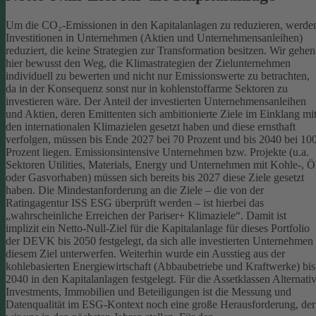
Um die CO₂-Emissionen in den Kapitalanlagen zu reduzieren, werde
Investitionen in Unternehmen (Aktien und Unternehmensanleihen)
reduziert, die keine Strategien zur Transformation besitzen. Wir gehen
hier bewusst den Weg, die Klimastrategien der Zielunternehmen
individuell zu bewerten und nicht nur Emissionswerte zu betrachten,
da in der Konsequenz sonst nur in kohlenstoffarme Sektoren zu
investieren wäre.
Der Anteil der investierten Unternehmensanleihen
und Aktien, deren Emittenten sich ambitionierte Ziele im Einklang mi
den internationalen Klimazielen gesetzt haben und diese ernsthaft
verfolgen, müssen bis Ende 2027 bei 70 Prozent und bis 2040 bei 10
Prozent liegen. Emissionsintensive Unternehmen bzw. Projekte (u.a.
Sektoren Utilities, Materials, Energy und Unternehmen mit Kohle-, Ö
oder Gasvorhaben) müssen sich bereits bis 2027 diese Ziele gesetzt
haben. Die Mindestanforderung an die Ziele – die von der
Ratingagentur ISS ESG überprüft werden – ist hierbei das
„wahrscheinliche Erreichen der Pariser+ Klimaziele“. Damit ist
implizit ein Netto-Null-Ziel für die Kapitalanlage für dieses Portfolio
der DEVK bis 2050 festgelegt, da sich alle investierten Unternehmen
diesem Ziel unterwerfen. Weiterhin wurde ein Ausstieg aus der
kohlebasierten Energiewirtschaft (Abbaubetriebe und Kraftwerke) bis
2040 in den Kapitalanlagen festgelegt.
Für die Assetklassen Alternati
Investments, Immobilien und Beteiligungen ist die Messung und
Datenqualität im ESG-Kontext noch eine große Herausforderung, der