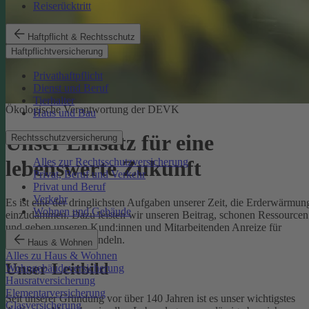
Reiserücktritt
Haftpflicht & Rechtsschutz
Haftpflichtversicherung
Privathaftpflicht
Dienst und Beruf
Tierhalter
Ökologische Verantwortung der DEVK
Haus und Bau
Unser Einsatz für eine
Rechtsschutzversicherung
Alles zur Rechtsschutzversicherung
lebenswerte Zukunft
Privat, Beruf und Verkehr
Privat und Beruf
Verkehr
Es ist eine der dringlichsten Aufgaben unserer Zeit, die Erderwärmun
Wohnen und Gebäude
einzudämmen. Dazu leisten wir unseren Beitrag, schonen Ressourcen
und geben unseren Kund:innen und Mitarbeitenden Anreize für
umweltbewusstes Handeln.
Haus & Wohnen
Alles zu Haus & Wohnen
Unser Leitbild
Wohngebäudeversicherung
Hausratversicherung
Elementarversicherung
Seit unserer Gründung vor über 140 Jahren ist es unser wichtigstes
Glasversicherung