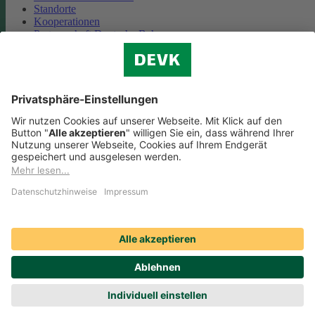
Standorte
Kooperationen
Partnerschaft Deutsche Bahn
Nachhaltigkeit
Cookie-Einstellungen
Datenschutz
Impressum
Streitbeilegung
Nutzungshinweise
EU-Transparenzverordnung
Compliance
Barrierefreiheit
Social Media Icons sowie Verlinkungen, die mit
gekennzeichnet
sind, führen auf externe Seiten. Die DEVK ist für die dortigen Inhalte
Nutzungsbedingungen und Datenschutzbestimmungen nicht
verantwortlich. Mehr dazu erfahren Sie unter
Datenschutz
.
© DEVK 2026