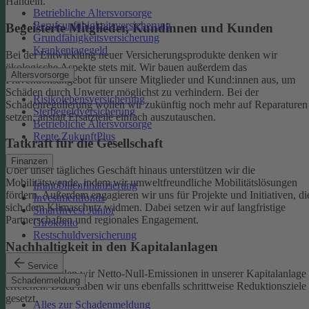
Handeln.
Betriebliche Altersvorsorge
Berufsunfähigkeitsversicherung
Begeisterte Mitglieder, Kundinnen und Kunden
Grundfähigkeitsversicherung
Krankentagegeld
Bei der Entwicklung neuer Versicherungsprodukte denken wir
ökologische Aspekte stets mit. Wir bauen außerdem das
Altersvorsorge
Präventionsangebot für unsere Mitglieder und Kund:innen aus, um
Schäden durch Unwetter möglichst zu verhindern.
Bei der
Risikolebensversicherung
Schadenregulierung wollen wir zukünftig noch mehr auf Reparaturen
Sterbegeldversicherung
setzen, anstatt Ersatzteile einfach auszutauschen.
Betriebliche Altersvorsorge
Rente ZukunftPlus
Tatkraft für die Gesellschaft
Finanzen
Über unser tägliches Geschäft hinaus unterstützen wir die
Mobilitätswende, indem wir umweltfreundliche Mobilitätslösungen
Immobilienfinanzierung
fördern. Außerdem engagieren wir uns für Projekte und Initiativen, di
Investmentfonds
sich dem Klimaschutz widmen. Dabei setzen wir auf langfristige
SmartInvest Junior
Partnerschaften und regionales Engagement.
Girokonto
Restschuldversicherung
Nachhaltigkeit in den Kapitalanlagen
Service
Bis 2050 wollen wir Netto-Null-Emissionen in unserer Kapitalanlage
Schadenmeldung
erreichen. Dazu haben wir uns ebenfalls schrittweise Reduktionsziele
gesetzt.
Alles zur Schadenmeldung