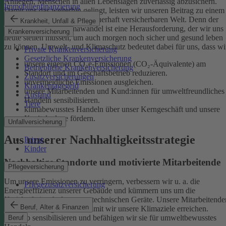
Anliegen, Menschen in allen Lebenslagen zuverlässig abzusichern.
Immobilienfinanzierung
Damit uns das weiterhin gelingt, leisten wir unseren Beitrag zu einem
gesunden Klima und einer dauerhaft versicherbaren Welt. Denn der
Krankheit, Unfall & Pflege
menschgemachte Klimawandel ist eine Herausforderung, der wir uns
Krankenversicherung
heute stellen müssen, um auch morgen noch sicher und gesund leben
zu können.
Umwelt- und Klimaschutz bedeutet dabei für uns, dass wi
Private Krankenversicherung
Gesetzliche Krankenversicherung
unsere eigenen CO₂e-Emissionen (CO₂-Äquivalente) am
Betriebliche Krankenversicherung
Standort und im Geschäftsbetrieb reduzieren.
Zusatzversicherungen
unvermeidliche Emissionen ausgleichen.
Krankentagegeld
unsere Mitarbeitenden und Kund:innen für umweltfreundliches
Ausland
Handeln sensibilisieren.
Tiere
klimabewusstes Handeln über unser Kerngeschäft und unsere
Kapitalanlage fördern.
Unfallversicherung
Aus unserer Nachhaltigkeitsstrategie
Privat
Kinder
Nachhaltige Standorte und motivierte Mitarbeitende
Pflegeversicherung
Um unsere Emissionen zu verringern, verbessern wir u. a. die
Pflegezusatzversicherung
Energieeffizienz unserer Gebäude und kümmern uns um die
Kreislaufwirtschaft unserer technischen Geräte.
Unsere Mitarbeitende
Beruf, Alter & Finanzen
sind ein wichtiger Hebel, damit wir unsere Klimaziele erreichen.
Deshalb sensibilisieren und befähigen wir sie für umweltbewusstes
Beruf