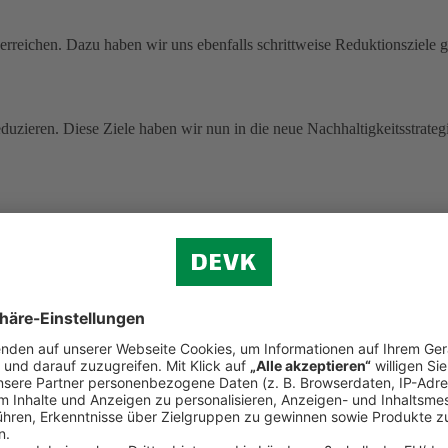
rreichen. Dazu haben wir uns ebenfalls schrittweise Reduktionsziele g
uzieren. Diese Ziele haben wir nun in die neue Nachhaltigkeitsstrategi
 ohne Pandemie-Effekte.