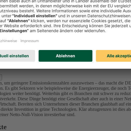
Investitionen in Unternehmen (Aktien und Unternehmensanleihen) reduzi
l zu bewerten und nicht nur Emissionswerte zu betrachten, da in der K
mittenten sich ambitionierte Ziele im Einklang mit den internationalen 
sionsintensive Unternehmen bzw. Projekte (u.a. Sektoren Utilities, Ma
nforderung an die Ziele – die von der Ratingagentur ISS ESG überprüft 
lage für dieses Portfolio der DEVK bis 2050 festgelegt, da sich alle in
d Kraftwerke) bis 2040 in den Kapitalanlagen festgelegt.
Für die Assetk
erung, der wir uns in den nächsten Jahren stellen. Für den Immobilie
s 2050.
zlich ausschließen?
oren, um geringere Emissionskennzahlen auszuweisen – das macht die 
. Es gibt Sektoren wie beispielsweise die Energieerzeuger, die noch Te
ogien weiter benötigt.
Weiterhin gibt es Branchen mit schwer zu reduz
verkehr. Diese Dinge benötigt eine Gesellschaft aber auch in einer Ne
irtschaft.
Bereiten sich Unternehmen dieser Branchen glaubhaft auf ein
 direkte Investition in grüne Technologien. Klar abzugrenzen ist dies 
ner Netto-Null-Vision investierbar sind.
kte