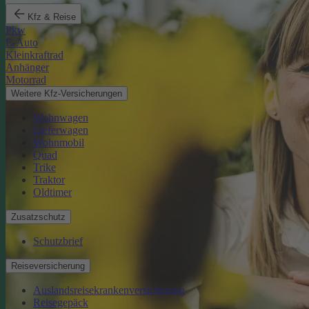
Kfz & Reise
Pkw
E-Auto
Kleinkraftrad
Anhänger
Motorrad
Weitere Kfz-Versicherungen
Wohnwagen
Lieferwagen
Wohnmobil
Quad
Trike
Traktor
Oldtimer
Zusatzschutz
Schutzbrief
Reiseversicherung
Auslandsreisekrankenversicherung
Reisegepäck