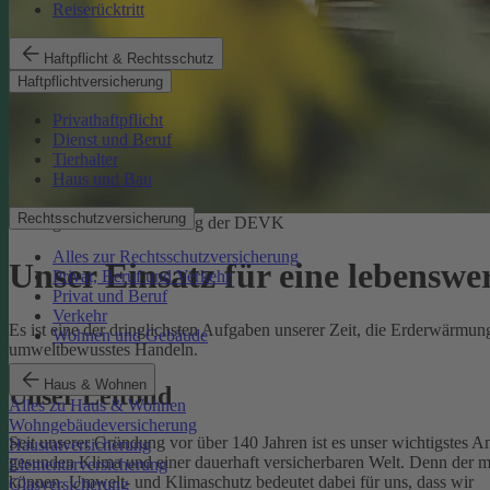
Reiserücktritt
Haftpflicht & Rechtsschutz
Haftpflichtversicherung
Privathaftpflicht
Dienst und Beruf
Tierhalter
Haus und Bau
Rechtsschutzversicherung
Ökologische Verantwortung der DEVK
Alles zur Rechtsschutzversicherung
Unser Einsatz für eine lebenswe
Privat, Beruf und Verkehr
Privat und Beruf
Verkehr
Es ist eine der dringlichsten Aufgaben unserer Zeit, die Erderwärm
Wohnen und Gebäude
umweltbewusstes Handeln.
Haus & Wohnen
Unser Leitbild
Alles zu Haus & Wohnen
Wohngebäudeversicherung
Seit unserer Gründung vor über 140 Jahren ist es unser wichtigstes A
Hausratversicherung
gesunden Klima und einer dauerhaft versicherbaren Welt. Denn der 
Elementarversicherung
können.
Umwelt- und Klimaschutz bedeutet dabei für uns, dass wir
Glasversicherung