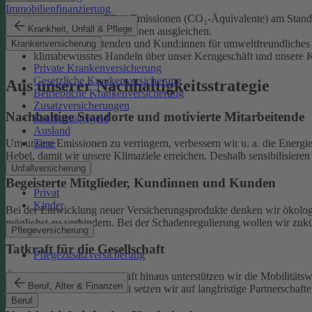
Immobilienfinanzierung
unsere eigenen CO₂e-Emissionen (CO₂-Äquivalente) am Standor
Krankheit, Unfall & Pflege
unvermeidliche Emissionen ausgleichen.
unsere Mitarbeitenden und Kund:innen für umweltfreundliches 
Krankenversicherung
klimabewusstes Handeln über unser Kerngeschäft und unsere Ka
Private Krankenversicherung
Gesetzliche Krankenversicherung
Aus unserer Nachhaltigkeitsstrategie
Betriebliche Krankenversicherung
Zusatzversicherungen
Nachhaltige Standorte und motivierte Mitarbeitende
Krankentagegeld
Ausland
Tiere
Um unsere Emissionen zu verringern, verbessern wir u. a. die Energi
Hebel, damit wir unsere Klimaziele erreichen. Deshalb sensibilisiere
Unfallversicherung
Begeisterte Mitglieder, Kundinnen und Kunden
Privat
Kinder
Bei der Entwicklung neuer Versicherungsprodukte denken wir ökolog
möglichst zu verhindern.
Bei der Schadenregulierung wollen wir zukün
Pflegeversicherung
Tatkraft für die Gesellschaft
Pflegezusatzversicherung
Über unser tägliches Geschäft hinaus unterstützen wir die Mobilitäts
Beruf, Alter & Finanzen
Klimaschutz widmen. Dabei setzen wir auf langfristige Partnerschaft
Beruf