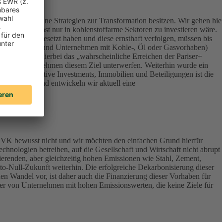
ert, die keine Strategien zur Transformation besitzen. Wir gehen hie
onsequenz sonst nur in kohlenstoffarme Sektoren zu investieren wäre.
Klimazielen gesetzt haben und diese ernsthaft verfolgen, müssen bis
terials, Energy und Unternehmen mit Kohle-, Öl oder Gasvorhaben)
werden – ist hierbei das „wahrscheinliche Erreichen der Pariser+
vestierten Unternehmen diesem Ziel unterwerfen. Weiterhin wurde ein
lassen Alternative Investments, Immobilien und Beteiligungen ist die
ndirektbestand entwickeln wir aktuell eine
DEVK bewusst nicht und wir möchten den einfachen Grund hierfür
chnologien betreiben, auf die Gesellschaft und Wirtschaft nicht abrupt
ierenden, aber gleichzeitig hohen Emissionen wie Stahl, Zement,
tto-Null-Zukunft weiterhin. Die erfolgreiche Dekarbonisierung dieser
en Wandel vor, ist daher auch die Finanzierung dieser Vorhaben für
aber von Unternehmen mit hohen Emissionswerten, die keine Ziele für