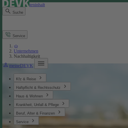
Direkt zum Seiteninhalt
Suche
Service
Unternehmen
Nachhaltigkeit
meineDEVK
Kfz & Reise
Haftpflicht & Rechtsschutz
Haus & Wohnen
Krankheit, Unfall & Pflege
Beruf, Alter & Finanzen
Service