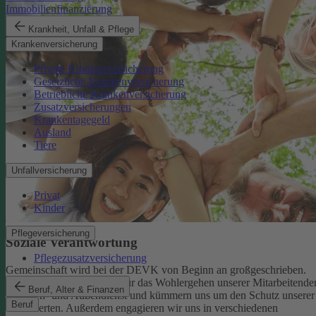
Immobilienfinanzierung
Krankheit, Unfall & Pflege
Krankenversicherung
Private Krankenversicherung
Gesetzliche Krankenversicherung
Betriebliche Krankenversicherung
Zusatzversicherungen
Krankentagegeld
Ausland
Tiere
Unfallversicherung
Privat
Kinder
Pflegeversicherung
Soziale Verantwortung
Pflegezusatzversicherung
Gemeinschaft wird bei der DEVK von Beginn an großgeschrieben.
Deshalb tragen wir Sorge für das Wohlergehen unserer Mitarbeitende
Beruf, Alter & Finanzen
im Innen- und Außendienst und kümmern uns um den Schutz unserer
Beruf
Versicherten. Außerdem engagieren wir uns in verschiedenen