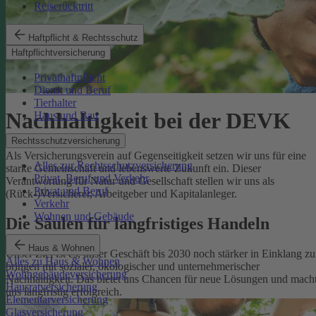
Reiserücktritt
Haftpflicht & Rechtsschutz
Haftpflichtversicherung
Privathaftpflicht
Dienst und Beruf
Tierhalter
Nachhaltigkeit bei der DEVK
Haus und Bau
Rechtsschutzversicherung
Als Versicherungsverein auf Gegenseitigkeit setzen wir uns für eine
Alles zur Rechtsschutzversicherung
starke Gemeinschaft und lebenswerte Zukunft ein. Dieser
Privat, Beruf und Verkehr
Verantwortung für Natur und Gesellschaft stellen wir uns als
Privat und Beruf
(Rück-)Versicherer, Arbeitgeber und Kapitalanleger.
Verkehr
Wohnen und Gebäude
Die Säulen für langfristiges Handeln
Haus & Wohnen
Unser Ziel ist es, unser Geschäft bis 2030 noch stärker in Einklang zu
Alles zu Haus & Wohnen
bringen mit sozialer, ökologischer und unternehmerischer
Wohngebäudeversicherung
Nachhaltigkeit. Das bietet uns Chancen für neue Lösungen und mach
Hausratversicherung
uns langfristig erfolgreich.
Elementarversicherung
Glasversicherung