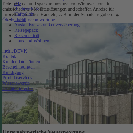
Kfz
Erde bewusst und sparsam umzugehen. Wir investieren in
Rechtsschutz
emissionsarme Mobilitätslösungen und schaffen Anreize für
Haftpflicht
umweltfreundliches Handeln, z. B. in der Schadenregulierung.
Unfall
Ökologische Verantwortung
Auslandsreisekrankenversicherung
Reisegepäck
Reiserücktritt
Haus und Wohnen
meineDEVK
Kontakt
Kundendaten ändern
Bescheinigungen
Kündigung
Produktservices
Wissenswertes
Leichte Sprache
Unternehmerische Verantwortung