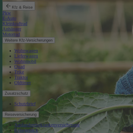
Kfz & Reise
Pkw
E-Auto
Kleinkraftrad
Anhänger
Motorrad
Weitere Kfz-Versicherungen
Wohnwagen
Lieferwagen
Wohnmobil
Quad
Trike
Traktor
Oldtimer
Zusatzschutz
Schutzbrief
Reiseversicherung
Auslandsreisekrankenversicherung
Reisegepäck