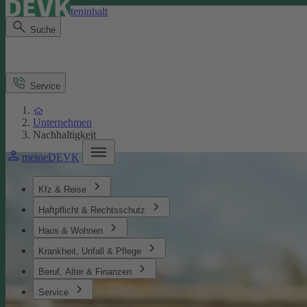
Direkt zum Seiteninhalt
Suche
Service
Unternehmen
Nachhaltigkeit
meineDEVK
Kfz & Reise
Haftpflicht & Rechtsschutz
Haus & Wohnen
Krankheit, Unfall & Pflege
Beruf, Alter & Finanzen
Service