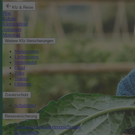
Kfz & Reise
Pkw
E-Auto
Kleinkraftrad
Anhänger
Motorrad
Weitere Kfz-Versicherungen
Wohnwagen
Lieferwagen
Wohnmobil
Quad
Trike
Traktor
Oldtimer
Zusatzschutz
Schutzbrief
Reiseversicherung
Auslandsreisekrankenversicherung
Reisegepäck