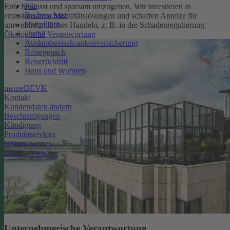
Kfz
Erde bewusst und sparsam umzugehen. Wir investieren in
Rechtsschutz
emissionsarme Mobilitätslösungen und schaffen Anreize für
Haftpflicht
umweltfreundliches Handeln, z. B. in der Schadenregulierung.
Unfall
Ökologische Verantwortung
Auslandsreisekrankenversicherung
Reisegepäck
Reiserücktritt
Haus und Wohnen
meineDEVK
Kontakt
Kundendaten ändern
Bescheinigungen
Kündigung
Produktservices
Wissenswertes
Leichte Sprache
Unternehmerische Verantwortung