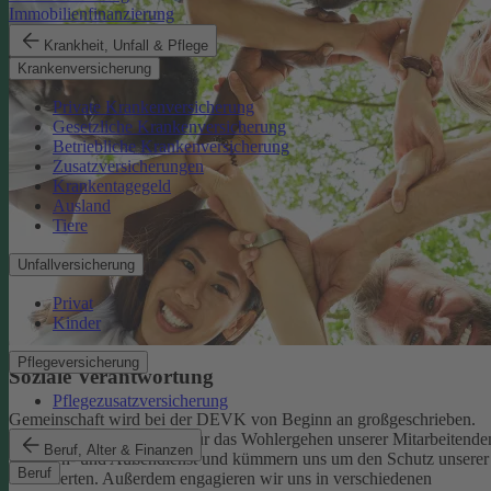
Immobilienfinanzierung
Krankheit, Unfall & Pflege
Krankenversicherung
Private Krankenversicherung
Gesetzliche Krankenversicherung
Betriebliche Krankenversicherung
Zusatzversicherungen
Krankentagegeld
Ausland
Tiere
Unfallversicherung
Privat
Kinder
Pflegeversicherung
Soziale Verantwortung
Pflegezusatzversicherung
Gemeinschaft wird bei der DEVK von Beginn an großgeschrieben.
Deshalb tragen wir Sorge für das Wohlergehen unserer Mitarbeitende
Beruf, Alter & Finanzen
im Innen- und Außendienst und kümmern uns um den Schutz unserer
Beruf
Versicherten. Außerdem engagieren wir uns in verschiedenen