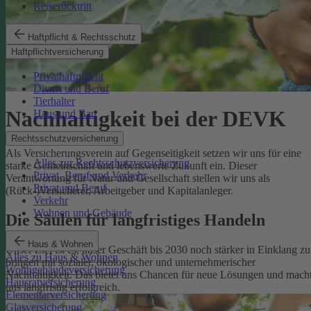
Reiserücktritt
Haftpflicht & Rechtsschutz
Haftpflichtversicherung
Privathaftpflicht
Dienst und Beruf
Tierhalter
Nachhaltigkeit bei der DEVK
Haus und Bau
Rechtsschutzversicherung
Als Versicherungsverein auf Gegenseitigkeit setzen wir uns für eine
Alles zur Rechtsschutzversicherung
starke Gemeinschaft und lebenswerte Zukunft ein. Dieser
Privat, Beruf und Verkehr
Verantwortung für Natur und Gesellschaft stellen wir uns als
Privat und Beruf
(Rück-)Versicherer, Arbeitgeber und Kapitalanleger.
Verkehr
Wohnen und Gebäude
Die Säulen für langfristiges Handeln
Haus & Wohnen
Unser Ziel ist es, unser Geschäft bis 2030 noch stärker in Einklang zu
Alles zu Haus & Wohnen
bringen mit sozialer, ökologischer und unternehmerischer
Wohngebäudeversicherung
Nachhaltigkeit. Das bietet uns Chancen für neue Lösungen und mach
Hausratversicherung
uns langfristig erfolgreich.
Elementarversicherung
Glasversicherung