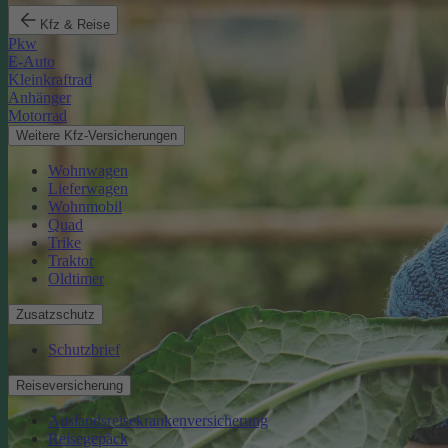
Kfz & Reise
Pkw
E-Auto
Kleinkraftrad
Anhänger
Motorrad
Weitere Kfz-Versicherungen
Wohnwagen
Lieferwagen
Wohnmobil
Quad
Trike
Traktor
Oldtimer
Zusatzschutz
Schutzbrief
Reiseversicherung
Auslandsreisekrankenversicherung
Reisegepäck