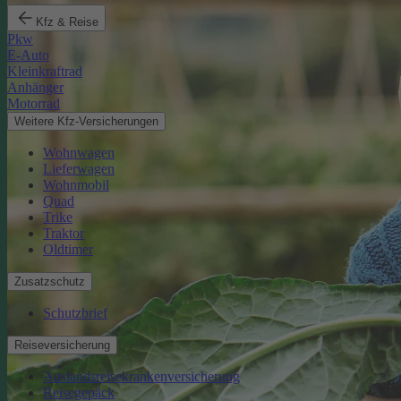
Kfz & Reise
Pkw
E-Auto
Kleinkraftrad
Anhänger
Motorrad
Weitere Kfz-Versicherungen
Wohnwagen
Lieferwagen
Wohnmobil
Quad
Trike
Traktor
Oldtimer
Zusatzschutz
Schutzbrief
Reiseversicherung
Auslandsreisekrankenversicherung
Reisegepäck