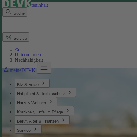
Direkt zum Seiteninhalt
Suche
Service
Unternehmen
Nachhaltigkeit
meineDEVK
Kfz & Reise
Haftpflicht & Rechtsschutz
Haus & Wohnen
Krankheit, Unfall & Pflege
Beruf, Alter & Finanzen
Service