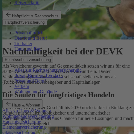
Reiserücktritt
Haftpflicht & Rechtsschutz
Haftpflichtversicherung
Privathaftpflicht
Dienst und Beruf
Tierhalter
Nachhaltigkeit bei der DEVK
Haus und Bau
Rechtsschutzversicherung
Als Versicherungsverein auf Gegenseitigkeit setzen wir uns für eine
Alles zur Rechtsschutzversicherung
starke Gemeinschaft und lebenswerte Zukunft ein. Dieser
Privat, Beruf und Verkehr
Verantwortung für Natur und Gesellschaft stellen wir uns als
Privat und Beruf
(Rück-)Versicherer, Arbeitgeber und Kapitalanleger.
Verkehr
Wohnen und Gebäude
Die Säulen für langfristiges Handeln
Haus & Wohnen
Unser Ziel ist es, unser Geschäft bis 2030 noch stärker in Einklang zu
Alles zu Haus & Wohnen
bringen mit sozialer, ökologischer und unternehmerischer
Wohngebäudeversicherung
Nachhaltigkeit. Das bietet uns Chancen für neue Lösungen und mach
Hausratversicherung
uns langfristig erfolgreich.
Elementarversicherung
Glasversicherung