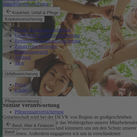
Immobilienfinanzierung
Krankheit, Unfall & Pflege
Krankenversicherung
Private Krankenversicherung
Gesetzliche Krankenversicherung
Betriebliche Krankenversicherung
Zusatzversicherungen
Krankentagegeld
Ausland
Tiere
Unfallversicherung
Privat
Kinder
Pflegeversicherung
Soziale Verantwortung
Pflegezusatzversicherung
Gemeinschaft wird bei der DEVK von Beginn an großgeschrieben.
Deshalb tragen wir Sorge für das Wohlergehen unserer Mitarbeitende
Beruf, Alter & Finanzen
im Innen- und Außendienst und kümmern uns um den Schutz unserer
Beruf
Versicherten. Außerdem engagieren wir uns in verschiedenen