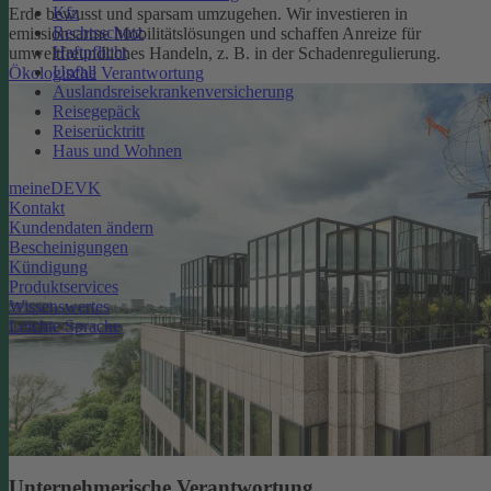
Kfz
Erde bewusst und sparsam umzugehen. Wir investieren in
Rechtsschutz
emissionsarme Mobilitätslösungen und schaffen Anreize für
Haftpflicht
umweltfreundliches Handeln, z. B. in der Schadenregulierung.
Unfall
Ökologische Verantwortung
Auslandsreisekrankenversicherung
Reisegepäck
Reiserücktritt
Haus und Wohnen
meineDEVK
Kontakt
Kundendaten ändern
Bescheinigungen
Kündigung
Produktservices
Wissenswertes
Leichte Sprache
Unternehmerische Verantwortung