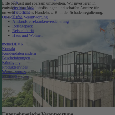
Kfz
Erde bewusst und sparsam umzugehen. Wir investieren in
Rechtsschutz
emissionsarme Mobilitätslösungen und schaffen Anreize für
Haftpflicht
umweltfreundliches Handeln, z. B. in der Schadenregulierung.
Unfall
Ökologische Verantwortung
Auslandsreisekrankenversicherung
Reisegepäck
Reiserücktritt
Haus und Wohnen
meineDEVK
Kontakt
Kundendaten ändern
Bescheinigungen
Kündigung
Produktservices
Wissenswertes
Leichte Sprache
Unternehmerische Verantwortung