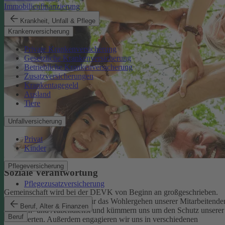
Immobilienfinanzierung
Krankheit, Unfall & Pflege
Krankenversicherung
Private Krankenversicherung
Gesetzliche Krankenversicherung
Betriebliche Krankenversicherung
Zusatzversicherungen
Krankentagegeld
Ausland
Tiere
Unfallversicherung
Privat
Kinder
Pflegeversicherung
Soziale Verantwortung
Pflegezusatzversicherung
Gemeinschaft wird bei der DEVK von Beginn an großgeschrieben.
Deshalb tragen wir Sorge für das Wohlergehen unserer Mitarbeitende
Beruf, Alter & Finanzen
im Innen- und Außendienst und kümmern uns um den Schutz unserer
Beruf
Versicherten. Außerdem engagieren wir uns in verschiedenen