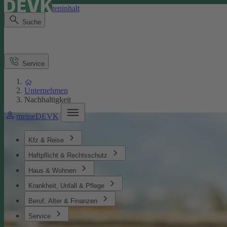
Direkt zum Seiteninhalt
Suche
Service
Unternehmen
Nachhaltigkeit
meineDEVK
Kfz & Reise
Haftpflicht & Rechtsschutz
Haus & Wohnen
Krankheit, Unfall & Pflege
Beruf, Alter & Finanzen
Service