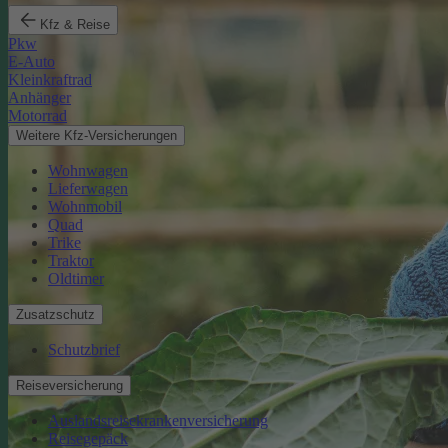
Kfz & Reise
Pkw
E-Auto
Kleinkraftrad
Anhänger
Motorrad
Weitere Kfz-Versicherungen
Wohnwagen
Lieferwagen
Wohnmobil
Quad
Trike
Traktor
Oldtimer
Zusatzschutz
Schutzbrief
Reiseversicherung
Auslandsreisekrankenversicherung
Reisegepäck