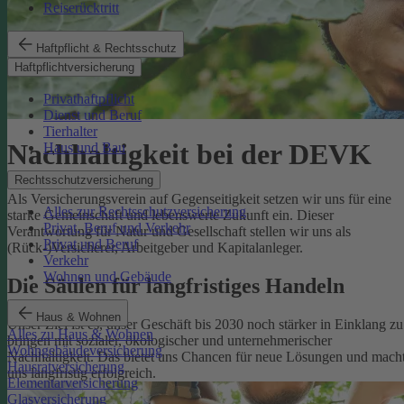
Reiserücktritt
Haftpflicht & Rechtsschutz
Haftpflichtversicherung
Privathaftpflicht
Dienst und Beruf
Tierhalter
Nachhaltigkeit bei der DEVK
Haus und Bau
Rechtsschutzversicherung
Als Versicherungsverein auf Gegenseitigkeit setzen wir uns für eine
Alles zur Rechtsschutzversicherung
starke Gemeinschaft und lebenswerte Zukunft ein. Dieser
Privat, Beruf und Verkehr
Verantwortung für Natur und Gesellschaft stellen wir uns als
Privat und Beruf
(Rück-)Versicherer, Arbeitgeber und Kapitalanleger.
Verkehr
Wohnen und Gebäude
Die Säulen für langfristiges Handeln
Haus & Wohnen
Unser Ziel ist es, unser Geschäft bis 2030 noch stärker in Einklang zu
Alles zu Haus & Wohnen
bringen mit sozialer, ökologischer und unternehmerischer
Wohngebäudeversicherung
Nachhaltigkeit. Das bietet uns Chancen für neue Lösungen und mach
Hausratversicherung
uns langfristig erfolgreich.
Elementarversicherung
Glasversicherung