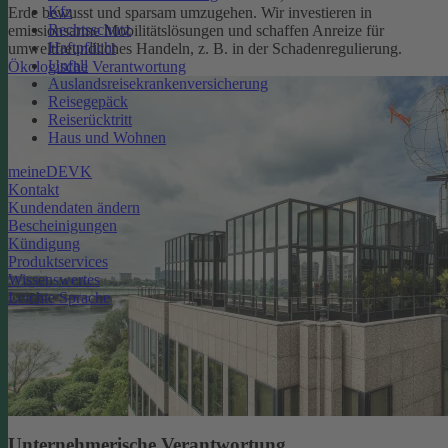
Kfz
Erde bewusst und sparsam umzugehen. Wir investieren in
Rechtsschutz
emissionsarme Mobilitätslösungen und schaffen Anreize für
Haftpflicht
umweltfreundliches Handeln, z. B. in der Schadenregulierung.
Unfall
Ökologische Verantwortung
Auslandsreisekrankenversicherung
Reisegepäck
Reiserücktritt
Haus und Wohnen
meineDEVK
Kontakt
Kundendaten ändern
Bescheinigungen
Kündigung
Produktservices
Wissenswertes
Leichte Sprache
Unternehmerische Verantwortung