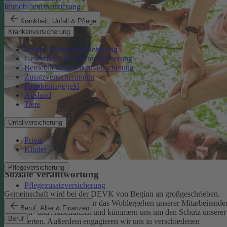
Immobilienfinanzierung
Krankheit, Unfall & Pflege
Krankenversicherung
Private Krankenversicherung
Gesetzliche Krankenversicherung
Betriebliche Krankenversicherung
Zusatzversicherungen
Krankentagegeld
Ausland
Tiere
Unfallversicherung
Privat
Kinder
Pflegeversicherung
Soziale Verantwortung
Pflegezusatzversicherung
Gemeinschaft wird bei der DEVK von Beginn an großgeschrieben.
Deshalb tragen wir Sorge für das Wohlergehen unserer Mitarbeitende
Beruf, Alter & Finanzen
im Innen- und Außendienst und kümmern uns um den Schutz unserer
Beruf
Versicherten. Außerdem engagieren wir uns in verschiedenen