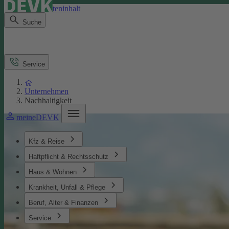
Direkt zum Seiteninhalt
Suche
Service
Unternehmen
Nachhaltigkeit
meineDEVK
Kfz & Reise
Haftpflicht & Rechtsschutz
Haus & Wohnen
Krankheit, Unfall & Pflege
Beruf, Alter & Finanzen
Service