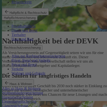
Reiserücktritt
Haftpflicht & Rechtsschutz
Haftpflichtversicherung
Privathaftpflicht
Dienst und Beruf
Tierhalter
Nachhaltigkeit bei der DEVK
Haus und Bau
Rechtsschutzversicherung
Als Versicherungsverein auf Gegenseitigkeit setzen wir uns für eine
Alles zur Rechtsschutzversicherung
starke Gemeinschaft und lebenswerte Zukunft ein. Dieser
Privat, Beruf und Verkehr
Verantwortung für Natur und Gesellschaft stellen wir uns als
Privat und Beruf
(Rück-)Versicherer, Arbeitgeber und Kapitalanleger.
Verkehr
Wohnen und Gebäude
Die Säulen für langfristiges Handeln
Haus & Wohnen
Unser Ziel ist es, unser Geschäft bis 2030 noch stärker in Einklang zu
Alles zu Haus & Wohnen
bringen mit sozialer, ökologischer und unternehmerischer
Wohngebäudeversicherung
Nachhaltigkeit. Das bietet uns Chancen für neue Lösungen und mach
Hausratversicherung
uns langfristig erfolgreich.
Elementarversicherung
Glasversicherung