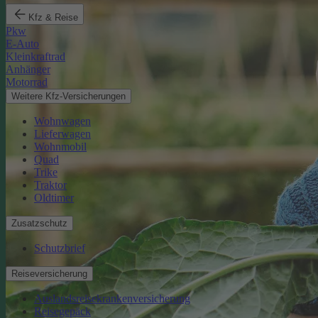
Kfz & Reise
Pkw
E-Auto
Kleinkraftrad
Anhänger
Motorrad
Weitere Kfz-Versicherungen
Wohnwagen
Lieferwagen
Wohnmobil
Quad
Trike
Traktor
Oldtimer
Zusatzschutz
Schutzbrief
Reiseversicherung
Auslandsreisekrankenversicherung
Reisegepäck