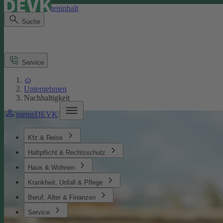
Direkt zum Seiteninhalt
Suche
Service
Unternehmen
Nachhaltigkeit
meineDEVK
Kfz & Reise
Haftpflicht & Rechtsschutz
Haus & Wohnen
Krankheit, Unfall & Pflege
Beruf, Alter & Finanzen
Service