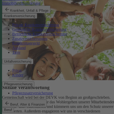
Immobilienfinanzierung
Krankheit, Unfall & Pflege
Krankenversicherung
Private Krankenversicherung
Gesetzliche Krankenversicherung
Betriebliche Krankenversicherung
Zusatzversicherungen
Krankentagegeld
Ausland
Tiere
Unfallversicherung
Privat
Kinder
Pflegeversicherung
Soziale Verantwortung
Pflegezusatzversicherung
Gemeinschaft wird bei der DEVK von Beginn an großgeschrieben.
Deshalb tragen wir Sorge für das Wohlergehen unserer Mitarbeitende
Beruf, Alter & Finanzen
im Innen- und Außendienst und kümmern uns um den Schutz unserer
Beruf
Versicherten. Außerdem engagieren wir uns in verschiedenen