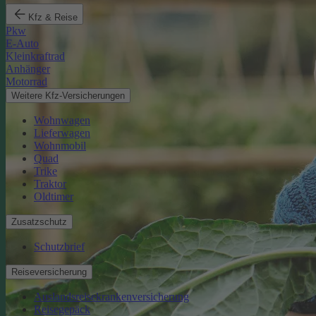
Kfz & Reise
Pkw
E-Auto
Kleinkraftrad
Anhänger
Motorrad
Weitere Kfz-Versicherungen
Wohnwagen
Lieferwagen
Wohnmobil
Quad
Trike
Traktor
Oldtimer
Zusatzschutz
Schutzbrief
Reiseversicherung
Auslandsreisekrankenversicherung
Reisegepäck