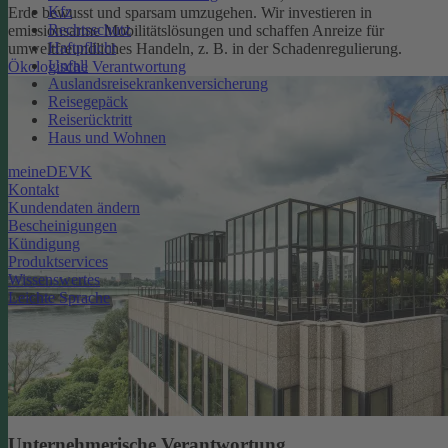
Kfz
Erde bewusst und sparsam umzugehen. Wir investieren in
Rechtsschutz
emissionsarme Mobilitätslösungen und schaffen Anreize für
Haftpflicht
umweltfreundliches Handeln, z. B. in der Schadenregulierung.
Unfall
Ökologische Verantwortung
Auslandsreisekrankenversicherung
Reisegepäck
Reiserücktritt
Haus und Wohnen
meineDEVK
Kontakt
Kundendaten ändern
Bescheinigungen
Kündigung
Produktservices
Wissenswertes
Leichte Sprache
Unternehmerische Verantwortung