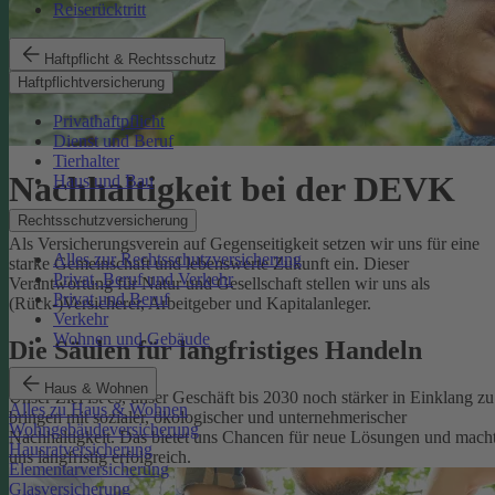
Reiserücktritt
Haftpflicht & Rechtsschutz
Haftpflichtversicherung
Privathaftpflicht
Dienst und Beruf
Tierhalter
Nachhaltigkeit bei der DEVK
Haus und Bau
Rechtsschutzversicherung
Als Versicherungsverein auf Gegenseitigkeit setzen wir uns für eine
Alles zur Rechtsschutzversicherung
starke Gemeinschaft und lebenswerte Zukunft ein. Dieser
Privat, Beruf und Verkehr
Verantwortung für Natur und Gesellschaft stellen wir uns als
Privat und Beruf
(Rück-)Versicherer, Arbeitgeber und Kapitalanleger.
Verkehr
Wohnen und Gebäude
Die Säulen für langfristiges Handeln
Haus & Wohnen
Unser Ziel ist es, unser Geschäft bis 2030 noch stärker in Einklang zu
Alles zu Haus & Wohnen
bringen mit sozialer, ökologischer und unternehmerischer
Wohngebäudeversicherung
Nachhaltigkeit. Das bietet uns Chancen für neue Lösungen und mach
Hausratversicherung
uns langfristig erfolgreich.
Elementarversicherung
Glasversicherung