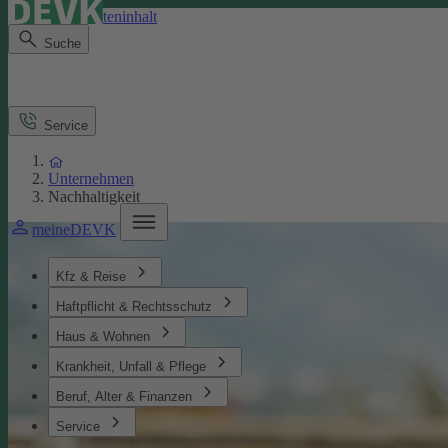
Direkt zum Seiteninhalt
Suche
Service
Unternehmen
Nachhaltigkeit
meineDEVK
Kfz & Reise
Haftpflicht & Rechtsschutz
Haus & Wohnen
Krankheit, Unfall & Pflege
Beruf, Alter & Finanzen
Service