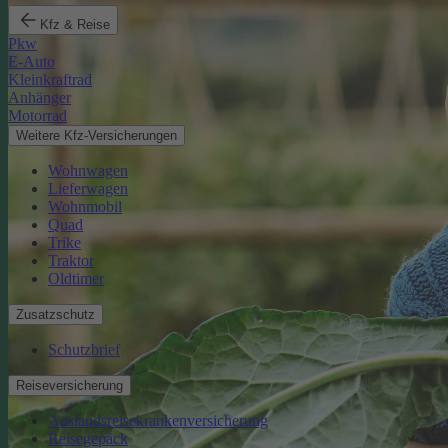
Kfz & Reise
Pkw
E-Auto
Kleinkraftrad
Anhänger
Motorrad
Weitere Kfz-Versicherungen
Wohnwagen
Lieferwagen
Wohnmobil
Quad
Trike
Traktor
Oldtimer
Zusatzschutz
Schutzbrief
Reiseversicherung
Auslandsreisekrankenversicherung
Reisegepäck