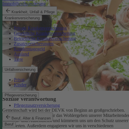
Immobilienfinanzierung
Krankheit, Unfall & Pflege
Krankenversicherung
Private Krankenversicherung
Gesetzliche Krankenversicherung
Betriebliche Krankenversicherung
Zusatzversicherungen
Krankentagegeld
Ausland
Tiere
Unfallversicherung
Privat
Kinder
Pflegeversicherung
Soziale Verantwortung
Pflegezusatzversicherung
Gemeinschaft wird bei der DEVK von Beginn an großgeschrieben.
Deshalb tragen wir Sorge für das Wohlergehen unserer Mitarbeitende
Beruf, Alter & Finanzen
im Innen- und Außendienst und kümmern uns um den Schutz unserer
Beruf
Versicherten. Außerdem engagieren wir uns in verschiedenen