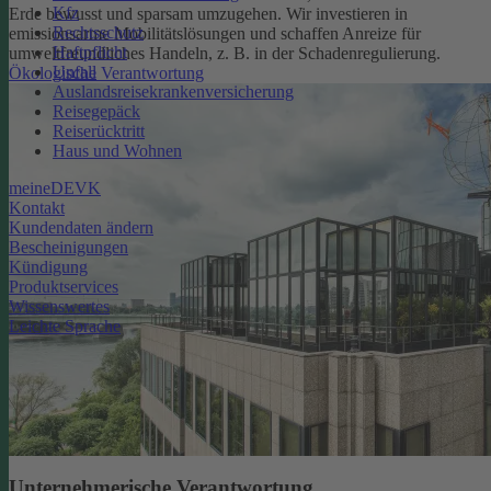
Kfz
Erde bewusst und sparsam umzugehen. Wir investieren in
Rechtsschutz
emissionsarme Mobilitätslösungen und schaffen Anreize für
Haftpflicht
umweltfreundliches Handeln, z. B. in der Schadenregulierung.
Unfall
Ökologische Verantwortung
Auslandsreisekrankenversicherung
Reisegepäck
Reiserücktritt
Haus und Wohnen
meineDEVK
Kontakt
Kundendaten ändern
Bescheinigungen
Kündigung
Produktservices
Wissenswertes
Leichte Sprache
Unternehmerische Verantwortung