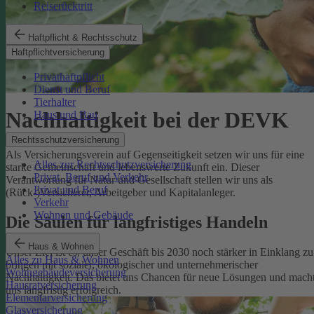
Reiserücktritt
Haftpflicht & Rechtsschutz
Haftpflichtversicherung
Privathaftpflicht
Dienst und Beruf
Tierhalter
Nachhaltigkeit bei der DEVK
Haus und Bau
Rechtsschutzversicherung
Als Versicherungsverein auf Gegenseitigkeit setzen wir uns für eine
Alles zur Rechtsschutzversicherung
starke Gemeinschaft und lebenswerte Zukunft ein. Dieser
Privat, Beruf und Verkehr
Verantwortung für Natur und Gesellschaft stellen wir uns als
Privat und Beruf
(Rück-)Versicherer, Arbeitgeber und Kapitalanleger.
Verkehr
Wohnen und Gebäude
Die Säulen für langfristiges Handeln
Haus & Wohnen
Unser Ziel ist es, unser Geschäft bis 2030 noch stärker in Einklang zu
Alles zu Haus & Wohnen
bringen mit sozialer, ökologischer und unternehmerischer
Wohngebäudeversicherung
Nachhaltigkeit. Das bietet uns Chancen für neue Lösungen und mach
Hausratversicherung
uns langfristig erfolgreich.
Elementarversicherung
Glasversicherung