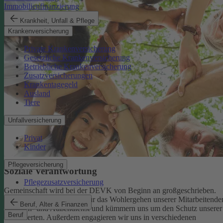
Immobilienfinanzierung
Krankheit, Unfall & Pflege
Krankenversicherung
Private Krankenversicherung
Gesetzliche Krankenversicherung
Betriebliche Krankenversicherung
Zusatzversicherungen
Krankentagegeld
Ausland
Tiere
Unfallversicherung
Privat
Kinder
Pflegeversicherung
Soziale Verantwortung
Pflegezusatzversicherung
Gemeinschaft wird bei der DEVK von Beginn an großgeschrieben.
Deshalb tragen wir Sorge für das Wohlergehen unserer Mitarbeitende
Beruf, Alter & Finanzen
im Innen- und Außendienst und kümmern uns um den Schutz unserer
Beruf
Versicherten. Außerdem engagieren wir uns in verschiedenen