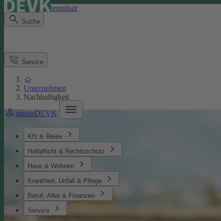
Direkt zum Seiteninhalt
Suche
Service
Unternehmen
Nachhaltigkeit
meineDEVK
Kfz & Reise
Haftpflicht & Rechtsschutz
Haus & Wohnen
Krankheit, Unfall & Pflege
Beruf, Alter & Finanzen
Service