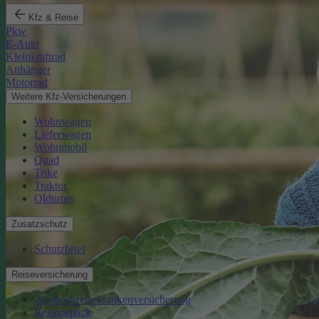
Kfz & Reise
Pkw
E-Auto
Kleinkraftrad
Anhänger
Motorrad
Weitere Kfz-Versicherungen
Wohnwagen
Lieferwagen
Wohnmobil
Quad
Trike
Traktor
Oldtimer
Zusatzschutz
Schutzbrief
Reiseversicherung
Auslandsreisekrankenversicherung
Reisegepäck