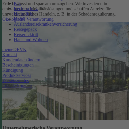
Kfz
Erde bewusst und sparsam umzugehen. Wir investieren in
Rechtsschutz
emissionsarme Mobilitätslösungen und schaffen Anreize für
Haftpflicht
umweltfreundliches Handeln, z. B. in der Schadenregulierung.
Unfall
Ökologische Verantwortung
Auslandsreisekrankenversicherung
Reisegepäck
Reiserücktritt
Haus und Wohnen
meineDEVK
Kontakt
Kundendaten ändern
Bescheinigungen
Kündigung
Produktservices
Wissenswertes
Leichte Sprache
Unternehmerische Verantwortung