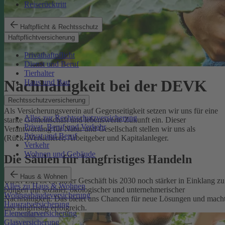
Reiserücktritt
Haftpflicht & Rechtsschutz
Haftpflichtversicherung
Privathaftpflicht
Dienst und Beruf
Tierhalter
Nachhaltigkeit bei der DEVK
Haus und Bau
Rechtsschutzversicherung
Als Versicherungsverein auf Gegenseitigkeit setzen wir uns für eine
Alles zur Rechtsschutzversicherung
starke Gemeinschaft und lebenswerte Zukunft ein. Dieser
Privat, Beruf und Verkehr
Verantwortung für Natur und Gesellschaft stellen wir uns als
Privat und Beruf
(Rück-)Versicherer, Arbeitgeber und Kapitalanleger.
Verkehr
Wohnen und Gebäude
Die Säulen für langfristiges Handeln
Haus & Wohnen
Unser Ziel ist es, unser Geschäft bis 2030 noch stärker in Einklang zu
Alles zu Haus & Wohnen
bringen mit sozialer, ökologischer und unternehmerischer
Wohngebäudeversicherung
Nachhaltigkeit. Das bietet uns Chancen für neue Lösungen und mach
Hausratversicherung
uns langfristig erfolgreich.
Elementarversicherung
Glasversicherung