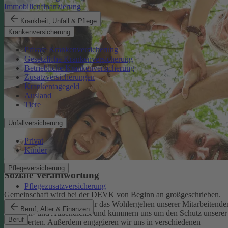
Immobilienfinanzierung
Krankheit, Unfall & Pflege
Krankenversicherung
Private Krankenversicherung
Gesetzliche Krankenversicherung
Betriebliche Krankenversicherung
Zusatzversicherungen
Krankentagegeld
Ausland
Tiere
Unfallversicherung
Privat
Kinder
Pflegeversicherung
Soziale Verantwortung
Pflegezusatzversicherung
Gemeinschaft wird bei der DEVK von Beginn an großgeschrieben.
Deshalb tragen wir Sorge für das Wohlergehen unserer Mitarbeitende
Beruf, Alter & Finanzen
im Innen- und Außendienst und kümmern uns um den Schutz unserer
Beruf
Versicherten. Außerdem engagieren wir uns in verschiedenen