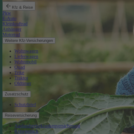
Kfz & Reise
Pkw
E-Auto
Kleinkraftrad
Anhänger
Motorrad
Weitere Kfz-Versicherungen
Wohnwagen
Lieferwagen
Wohnmobil
Quad
Trike
Traktor
Oldtimer
Zusatzschutz
Schutzbrief
Reiseversicherung
Auslandsreisekrankenversicherung
Reisegepäck