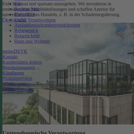
Kfz
Erde bewusst und sparsam umzugehen. Wir investieren in
Rechtsschutz
emissionsarme Mobilitätslösungen und schaffen Anreize für
Haftpflicht
umweltfreundliches Handeln, z. B. in der Schadenregulierung.
Unfall
Ökologische Verantwortung
Auslandsreisekrankenversicherung
Reisegepäck
Reiserücktritt
Haus und Wohnen
meineDEVK
Kontakt
Kundendaten ändern
Bescheinigungen
Kündigung
Produktservices
Wissenswertes
Leichte Sprache
Unternehmerische Verantwortung