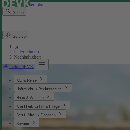
Direkt zum Seiteninhalt
Suche
Service
Unternehmen
Nachhaltigkeit
meineDEVK
Kfz & Reise
Haftpflicht & Rechtsschutz
Haus & Wohnen
Krankheit, Unfall & Pflege
Beruf, Alter & Finanzen
Service