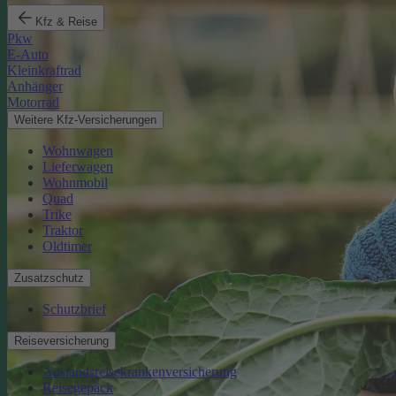
Kfz & Reise
Pkw
E-Auto
Kleinkraftrad
Anhänger
Motorrad
Weitere Kfz-Versicherungen
Wohnwagen
Lieferwagen
Wohnmobil
Quad
Trike
Traktor
Oldtimer
Zusatzschutz
Schutzbrief
Reiseversicherung
Auslandsreisekrankenversicherung
Reisegepäck