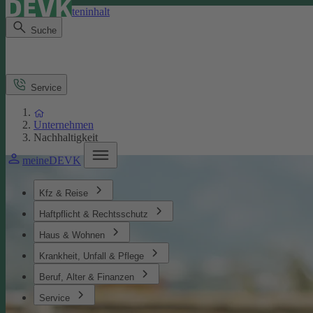
Direkt zum Seiteninhalt
Suche
Service
Unternehmen
Nachhaltigkeit
meineDEVK
Kfz & Reise
Haftpflicht & Rechtsschutz
Haus & Wohnen
Krankheit, Unfall & Pflege
Beruf, Alter & Finanzen
Service