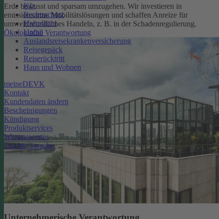
Kfz
Erde bewusst und sparsam umzugehen. Wir investieren in
Rechtsschutz
emissionsarme Mobilitätslösungen und schaffen Anreize für
Haftpflicht
umweltfreundliches Handeln, z. B. in der Schadenregulierung.
Unfall
Ökologische Verantwortung
Auslandsreisekrankenversicherung
Reisegepäck
Reiserücktritt
Haus und Wohnen
meineDEVK
Kontakt
Kundendaten ändern
Bescheinigungen
Kündigung
Produktservices
Wissenswertes
Leichte Sprache
Unternehmerische Verantwortung