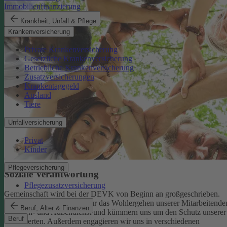
Immobilienfinanzierung
Krankheit, Unfall & Pflege
Krankenversicherung
Private Krankenversicherung
Gesetzliche Krankenversicherung
Betriebliche Krankenversicherung
Zusatzversicherungen
Krankentagegeld
Ausland
Tiere
Unfallversicherung
Privat
Kinder
Pflegeversicherung
Soziale Verantwortung
Pflegezusatzversicherung
Gemeinschaft wird bei der DEVK von Beginn an großgeschrieben.
Deshalb tragen wir Sorge für das Wohlergehen unserer Mitarbeitende
Beruf, Alter & Finanzen
im Innen- und Außendienst und kümmern uns um den Schutz unserer
Beruf
Versicherten. Außerdem engagieren wir uns in verschiedenen