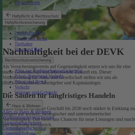
Reiserücktritt
Haftpflicht & Rechtsschutz
Haftpflichtversicherung
Privathaftpflicht
Dienst und Beruf
Tierhalter
Nachhaltigkeit bei der DEVK
Haus und Bau
Rechtsschutzversicherung
Als Versicherungsverein auf Gegenseitigkeit setzen wir uns für eine
Alles zur Rechtsschutzversicherung
starke Gemeinschaft und lebenswerte Zukunft ein. Dieser
Privat, Beruf und Verkehr
Verantwortung für Natur und Gesellschaft stellen wir uns als
Privat und Beruf
(Rück-)Versicherer, Arbeitgeber und Kapitalanleger.
Verkehr
Wohnen und Gebäude
Die Säulen für langfristiges Handeln
Haus & Wohnen
Unser Ziel ist es, unser Geschäft bis 2030 noch stärker in Einklang zu
Alles zu Haus & Wohnen
bringen mit sozialer, ökologischer und unternehmerischer
Wohngebäudeversicherung
Nachhaltigkeit. Das bietet uns Chancen für neue Lösungen und mach
Hausratversicherung
uns langfristig erfolgreich.
Elementarversicherung
Glasversicherung