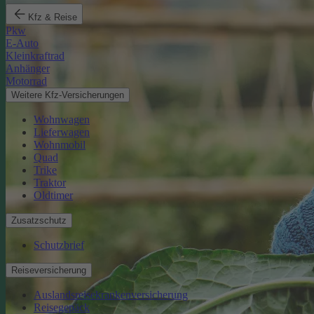
Kfz & Reise
Pkw
E-Auto
Kleinkraftrad
Anhänger
Motorrad
Weitere Kfz-Versicherungen
Wohnwagen
Lieferwagen
Wohnmobil
Quad
Trike
Traktor
Oldtimer
Zusatzschutz
Schutzbrief
Reiseversicherung
Auslandsreisekrankenversicherung
Reisegepäck