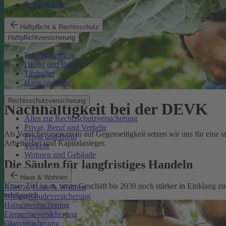
Reiserücktritt
Haftpflicht & Rechtsschutz
Haftpflichtversicherung
Privathaftpflicht
Dienst und Beruf
Tierhalter
Haus und Bau
Rechtsschutzversicherung
Nachhaltigkeit bei der DEVK
Alles zur Rechtsschutzversicherung
Privat, Beruf und Verkehr
Als Versicherungsverein auf Gegenseitigkeit setzen wir uns für eine 
Privat und Beruf
Arbeitgeber und Kapitalanleger.
Verkehr
Wohnen und Gebäude
Die Säulen für langfristiges Handeln
Haus & Wohnen
Unser Ziel ist es, unser Geschäft bis 2030 noch stärker in Einklang 
Alles zu Haus & Wohnen
erfolgreich.
Wohngebäudeversicherung
Hausratversicherung
Elementarversicherung
Glasversicherung