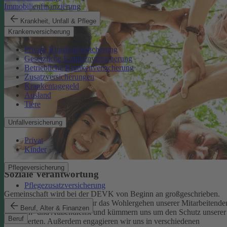
Immobilienfinanzierung
Krankheit, Unfall & Pflege
Krankenversicherung
Private Krankenversicherung
Gesetzliche Krankenversicherung
Betriebliche Krankenversicherung
Zusatzversicherungen
Krankentagegeld
Ausland
Tiere
Unfallversicherung
Privat
Kinder
Pflegeversicherung
Soziale Verantwortung
Pflegezusatzversicherung
Gemeinschaft wird bei der DEVK von Beginn an großgeschrieben.
Deshalb tragen wir Sorge für das Wohlergehen unserer Mitarbeitende
Beruf, Alter & Finanzen
im Innen- und Außendienst und kümmern uns um den Schutz unserer
Beruf
Versicherten. Außerdem engagieren wir uns in verschiedenen