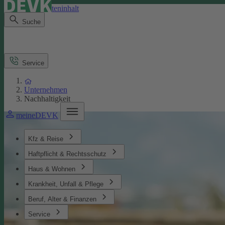
Direkt zum Seiteninhalt
Suche
Service
Unternehmen
Nachhaltigkeit
meineDEVK
Kfz & Reise
Haftpflicht & Rechtsschutz
Haus & Wohnen
Krankheit, Unfall & Pflege
Beruf, Alter & Finanzen
Service