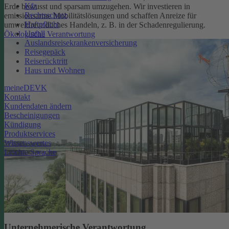
Kfz
Erde bewusst und sparsam umzugehen. Wir investieren in
Rechtsschutz
emissionsarme Mobilitätslösungen und schaffen Anreize für
Haftpflicht
umweltfreundliches Handeln, z. B. in der Schadenregulierung.
Unfall
Ökologische Verantwortung
Auslandsreisekrankenversicherung
Reisegepäck
Reiserücktritt
Haus und Wohnen
meineDEVK
Kontakt
Kundendaten ändern
Bescheinigungen
Kündigung
Produktservices
Wissenswertes
Leichte Sprache
Unternehmerische Verantwortung