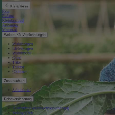
Kfz & Reise
Pkw
E-Auto
Kleinkraftrad
Anhänger
Motorrad
Weitere Kfz-Versicherungen
Wohnwagen
Lieferwagen
Wohnmobil
Quad
Trike
Traktor
Oldtimer
Zusatzschutz
Schutzbrief
Reiseversicherung
Auslandsreisekrankenversicherung
Reisegepäck