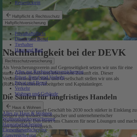
Reiserücktritt
Haftpflicht & Rechtsschutz
Haftpflichtversicherung
Privathaftpflicht
Dienst und Beruf
Tierhalter
Nachhaltigkeit bei der DEVK
Haus und Bau
Rechtsschutzversicherung
Als Versicherungsverein auf Gegenseitigkeit setzen wir uns für eine
Alles zur Rechtsschutzversicherung
starke Gemeinschaft und lebenswerte Zukunft ein. Dieser
Privat, Beruf und Verkehr
Verantwortung für Natur und Gesellschaft stellen wir uns als
Privat und Beruf
(Rück-)Versicherer, Arbeitgeber und Kapitalanleger.
Verkehr
Wohnen und Gebäude
Die Säulen für langfristiges Handeln
Haus & Wohnen
Unser Ziel ist es, unser Geschäft bis 2030 noch stärker in Einklang zu
Alles zu Haus & Wohnen
bringen mit sozialer, ökologischer und unternehmerischer
Wohngebäudeversicherung
Nachhaltigkeit. Das bietet uns Chancen für neue Lösungen und mach
Hausratversicherung
uns langfristig erfolgreich.
Elementarversicherung
Glasversicherung