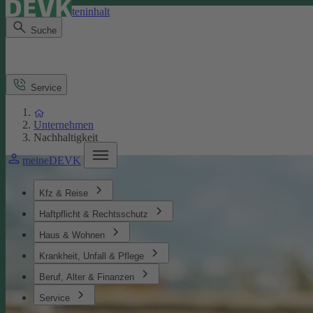
Direkt zum Seiteninhalt
Suche
Service
Unternehmen
Nachhaltigkeit
meineDEVK
Kfz & Reise
Haftpflicht & Rechtsschutz
Haus & Wohnen
Krankheit, Unfall & Pflege
Beruf, Alter & Finanzen
Service