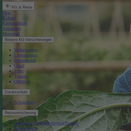
Kfz & Reise
Pkw
E-Auto
Kleinkraftrad
Anhänger
Motorrad
Weitere Kfz-Versicherungen
Wohnwagen
Lieferwagen
Wohnmobil
Quad
Trike
Traktor
Oldtimer
Zusatzschutz
Schutzbrief
Reiseversicherung
Auslandsreisekrankenversicherung
Reisegepäck