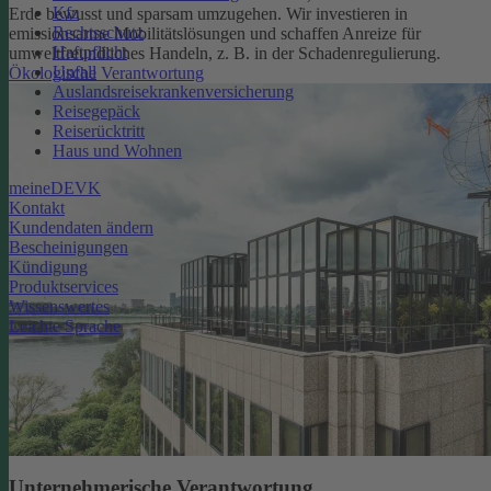
Kfz
Erde bewusst und sparsam umzugehen. Wir investieren in
Rechtsschutz
emissionsarme Mobilitätslösungen und schaffen Anreize für
Haftpflicht
umweltfreundliches Handeln, z. B. in der Schadenregulierung.
Unfall
Ökologische Verantwortung
Auslandsreisekrankenversicherung
Reisegepäck
Reiserücktritt
Haus und Wohnen
meineDEVK
Kontakt
Kundendaten ändern
Bescheinigungen
Kündigung
Produktservices
Wissenswertes
Leichte Sprache
Unternehmerische Verantwortung