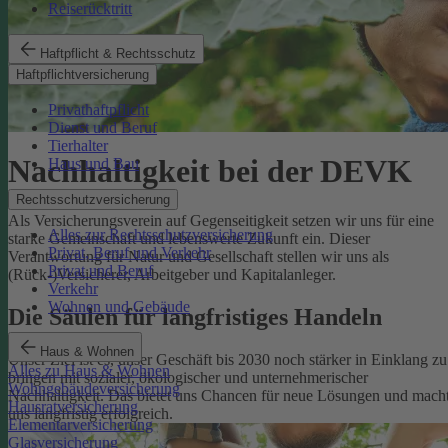
Reiserücktritt
Haftpflicht & Rechtsschutz
Haftpflichtversicherung
Privathaftpflicht
Dienst und Beruf
Tierhalter
Nachhaltigkeit bei der DEVK
Haus und Bau
Rechtsschutzversicherung
Als Versicherungsverein auf Gegenseitigkeit setzen wir uns für eine
Alles zur Rechtsschutzversicherung
starke Gemeinschaft und lebenswerte Zukunft ein. Dieser
Privat, Beruf und Verkehr
Verantwortung für Natur und Gesellschaft stellen wir uns als
Privat und Beruf
(Rück-)Versicherer, Arbeitgeber und Kapitalanleger.
Verkehr
Wohnen und Gebäude
Die Säulen für langfristiges Handeln
Haus & Wohnen
Unser Ziel ist es, unser Geschäft bis 2030 noch stärker in Einklang zu
Alles zu Haus & Wohnen
bringen mit sozialer, ökologischer und unternehmerischer
Wohngebäudeversicherung
Nachhaltigkeit. Das bietet uns Chancen für neue Lösungen und mach
Hausratversicherung
uns langfristig erfolgreich.
Elementarversicherung
Glasversicherung