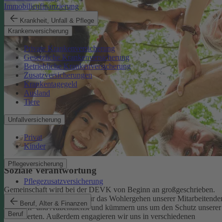
Immobilienfinanzierung
Krankheit, Unfall & Pflege
Krankenversicherung
Private Krankenversicherung
Gesetzliche Krankenversicherung
Betriebliche Krankenversicherung
Zusatzversicherungen
Krankentagegeld
Ausland
Tiere
Unfallversicherung
Privat
Kinder
Pflegeversicherung
Soziale Verantwortung
Pflegezusatzversicherung
Gemeinschaft wird bei der DEVK von Beginn an großgeschrieben.
Deshalb tragen wir Sorge für das Wohlergehen unserer Mitarbeitende
Beruf, Alter & Finanzen
im Innen- und Außendienst und kümmern uns um den Schutz unserer
Beruf
Versicherten. Außerdem engagieren wir uns in verschiedenen