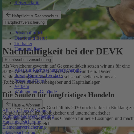
Reiserücktritt
Haftpflicht & Rechtsschutz
Haftpflichtversicherung
Privathaftpflicht
Dienst und Beruf
Tierhalter
Nachhaltigkeit bei der DEVK
Haus und Bau
Rechtsschutzversicherung
Als Versicherungsverein auf Gegenseitigkeit setzen wir uns für eine
Alles zur Rechtsschutzversicherung
starke Gemeinschaft und lebenswerte Zukunft ein. Dieser
Privat, Beruf und Verkehr
Verantwortung für Natur und Gesellschaft stellen wir uns als
Privat und Beruf
(Rück-)Versicherer, Arbeitgeber und Kapitalanleger.
Verkehr
Wohnen und Gebäude
Die Säulen für langfristiges Handeln
Haus & Wohnen
Unser Ziel ist es, unser Geschäft bis 2030 noch stärker in Einklang zu
Alles zu Haus & Wohnen
bringen mit sozialer, ökologischer und unternehmerischer
Wohngebäudeversicherung
Nachhaltigkeit. Das bietet uns Chancen für neue Lösungen und mach
Hausratversicherung
uns langfristig erfolgreich.
Elementarversicherung
Glasversicherung