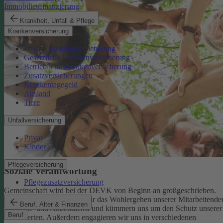
Immobilienfinanzierung
Krankheit, Unfall & Pflege
Krankenversicherung
Private Krankenversicherung
Gesetzliche Krankenversicherung
Betriebliche Krankenversicherung
Zusatzversicherungen
Krankentagegeld
Ausland
Tiere
Unfallversicherung
Privat
Kinder
Pflegeversicherung
Soziale Verantwortung
Pflegezusatzversicherung
Gemeinschaft wird bei der DEVK von Beginn an großgeschrieben.
Deshalb tragen wir Sorge für das Wohlergehen unserer Mitarbeitende
Beruf, Alter & Finanzen
im Innen- und Außendienst und kümmern uns um den Schutz unserer
Beruf
Versicherten. Außerdem engagieren wir uns in verschiedenen