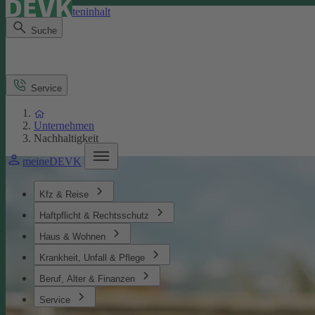
Direkt zum Seiteninhalt
Suche
Service
Unternehmen
Nachhaltigkeit
meineDEVK
Kfz & Reise
Haftpflicht & Rechtsschutz
Haus & Wohnen
Krankheit, Unfall & Pflege
Beruf, Alter & Finanzen
Service