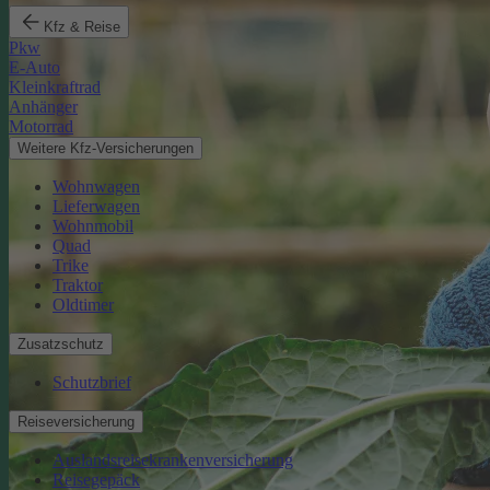
Kfz & Reise
Pkw
E-Auto
Kleinkraftrad
Anhänger
Motorrad
Weitere Kfz-Versicherungen
Wohnwagen
Lieferwagen
Wohnmobil
Quad
Trike
Traktor
Oldtimer
Zusatzschutz
Schutzbrief
Reiseversicherung
Auslandsreisekrankenversicherung
Reisegepäck