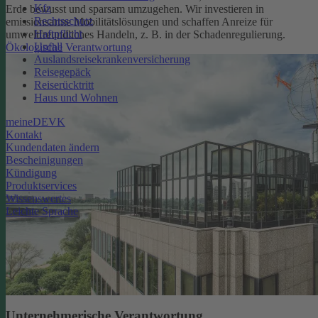
Kfz
Erde bewusst und sparsam umzugehen. Wir investieren in
Rechtsschutz
emissionsarme Mobilitätslösungen und schaffen Anreize für
Haftpflicht
umweltfreundliches Handeln, z. B. in der Schadenregulierung.
Unfall
Ökologische Verantwortung
Auslandsreisekrankenversicherung
Reisegepäck
Reiserücktritt
Haus und Wohnen
meineDEVK
Kontakt
Kundendaten ändern
Bescheinigungen
Kündigung
Produktservices
Wissenswertes
Leichte Sprache
Unternehmerische Verantwortung