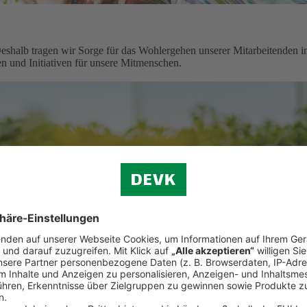
shalb tragen wir Sorge für das Wohlergehen unserer Mitarbeitenden 
n und Initiativen für unsere Mitmenschen.