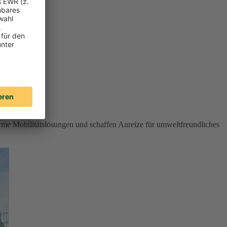
rme Mobilitätslösungen und schaffen Anreize für umweltfreundliches