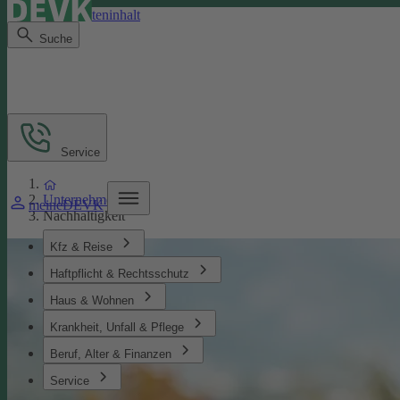
Direkt zum Seiteninhalt
Suche
Service
Unternehmen
meineDEVK
Nachhaltigkeit
Kfz & Reise
Haftpflicht & Rechtsschutz
Haus & Wohnen
Krankheit, Unfall & Pflege
Beruf, Alter & Finanzen
Service