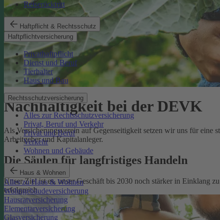
Reiserücktritt
Haftpflicht & Rechtsschutz
Haftpflichtversicherung
Privathaftpflicht
Dienst und Beruf
Tierhalter
Haus und Bau
Rechtsschutzversicherung
Nachhaltigkeit bei der DEVK
Alles zur Rechtsschutzversicherung
Privat, Beruf und Verkehr
Als Versicherungsverein auf Gegenseitigkeit setzen wir uns für eine 
Privat und Beruf
Arbeitgeber und Kapitalanleger.
Verkehr
Wohnen und Gebäude
Die Säulen für langfristiges Handeln
Haus & Wohnen
Unser Ziel ist es, unser Geschäft bis 2030 noch stärker in Einklang 
Alles zu Haus & Wohnen
erfolgreich.
Wohngebäudeversicherung
Hausratversicherung
Elementarversicherung
Glasversicherung