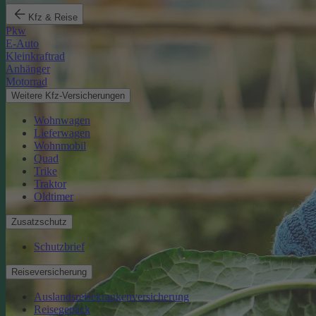
Kfz & Reise
Pkw
E-Auto
Kleinkraftrad
Anhänger
Motorrad
Weitere Kfz-Versicherungen
Wohnwagen
Lieferwagen
Wohnmobil
Quad
Trike
Traktor
Oldtimer
Zusatzschutz
Schutzbrief
Reiseversicherung
Auslandsreisekrankenversicherung
Reisegepäck