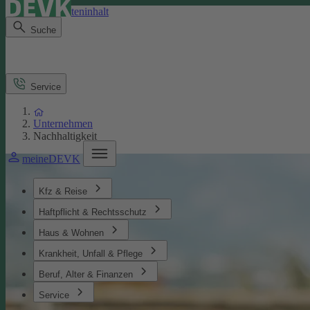
Direkt zum Seiteninhalt
Suche
Service
Unternehmen
Nachhaltigkeit
meineDEVK
Kfz & Reise
Haftpflicht & Rechtsschutz
Haus & Wohnen
Krankheit, Unfall & Pflege
Beruf, Alter & Finanzen
Service