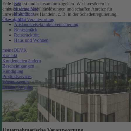
Kfz
Erde bewusst und sparsam umzugehen. Wir investieren in
Rechtsschutz
emissionsarme Mobilitätslösungen und schaffen Anreize für
Haftpflicht
umweltfreundliches Handeln, z. B. in der Schadenregulierung.
Unfall
Ökologische Verantwortung
Auslandsreisekrankenversicherung
Reisegepäck
Reiserücktritt
Haus und Wohnen
meineDEVK
Kontakt
Kundendaten ändern
Bescheinigungen
Kündigung
Produktservices
Wissenswertes
Leichte Sprache
Unternehmerische Verantwortung