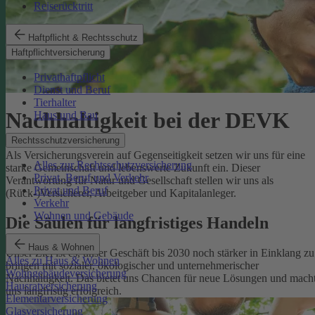
Reiserücktritt
Haftpflicht & Rechtsschutz
Haftpflichtversicherung
Privathaftpflicht
Dienst und Beruf
Tierhalter
Nachhaltigkeit bei der DEVK
Haus und Bau
Rechtsschutzversicherung
Als Versicherungsverein auf Gegenseitigkeit setzen wir uns für eine
Alles zur Rechtsschutzversicherung
starke Gemeinschaft und lebenswerte Zukunft ein. Dieser
Privat, Beruf und Verkehr
Verantwortung für Natur und Gesellschaft stellen wir uns als
Privat und Beruf
(Rück-)Versicherer, Arbeitgeber und Kapitalanleger.
Verkehr
Wohnen und Gebäude
Die Säulen für langfristiges Handeln
Haus & Wohnen
Unser Ziel ist es, unser Geschäft bis 2030 noch stärker in Einklang zu
Alles zu Haus & Wohnen
bringen mit sozialer, ökologischer und unternehmerischer
Wohngebäudeversicherung
Nachhaltigkeit. Das bietet uns Chancen für neue Lösungen und mach
Hausratversicherung
uns langfristig erfolgreich.
Elementarversicherung
Glasversicherung