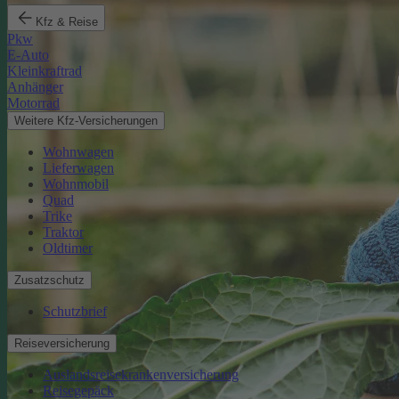
Kfz & Reise
Pkw
E-Auto
Kleinkraftrad
Anhänger
Motorrad
Weitere Kfz-Versicherungen
Wohnwagen
Lieferwagen
Wohnmobil
Quad
Trike
Traktor
Oldtimer
Zusatzschutz
Schutzbrief
Reiseversicherung
Auslandsreisekrankenversicherung
Reisegepäck