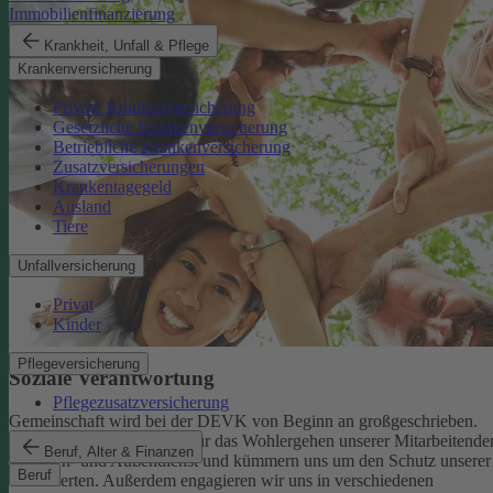
Immobilienfinanzierung
Krankheit, Unfall & Pflege
Krankenversicherung
Private Krankenversicherung
Gesetzliche Krankenversicherung
Betriebliche Krankenversicherung
Zusatzversicherungen
Krankentagegeld
Ausland
Tiere
Unfallversicherung
Privat
Kinder
Pflegeversicherung
Soziale Verantwortung
Pflegezusatzversicherung
Gemeinschaft wird bei der DEVK von Beginn an großgeschrieben.
Deshalb tragen wir Sorge für das Wohlergehen unserer Mitarbeitende
Beruf, Alter & Finanzen
im Innen- und Außendienst und kümmern uns um den Schutz unserer
Beruf
Versicherten. Außerdem engagieren wir uns in verschiedenen