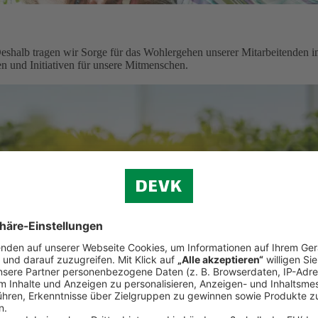
shalb tragen wir Sorge für das Wohlergehen unserer Mitarbeitenden 
n und Initiativen für unsere Mitmenschen.