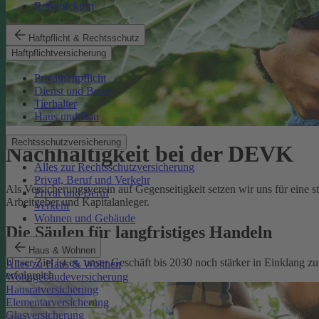
Reiserücktritt
Haftpflicht & Rechtsschutz
Haftpflichtversicherung
Privathaftpflicht
Dienst und Beruf
Tierhalter
Haus und Bau
Rechtsschutzversicherung
Nachhaltigkeit bei der DEVK
Alles zur Rechtsschutzversicherung
Privat, Beruf und Verkehr
Als Versicherungsverein auf Gegenseitigkeit setzen wir uns für eine 
Privat und Beruf
Arbeitgeber und Kapitalanleger.
Verkehr
Wohnen und Gebäude
Die Säulen für langfristiges Handeln
Haus & Wohnen
Unser Ziel ist es, unser Geschäft bis 2030 noch stärker in Einklang 
Alles zu Haus & Wohnen
erfolgreich.
Wohngebäudeversicherung
Hausratversicherung
Elementarversicherung
Glasversicherung