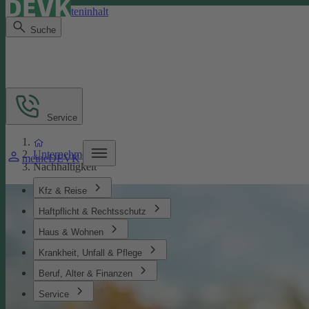
Direkt zum Seiteninhalt
Suche
Service
Unternehmen
meineDEVK
Nachhaltigkeit
Kfz & Reise
Haftpflicht & Rechtsschutz
Haus & Wohnen
Krankheit, Unfall & Pflege
Beruf, Alter & Finanzen
Service