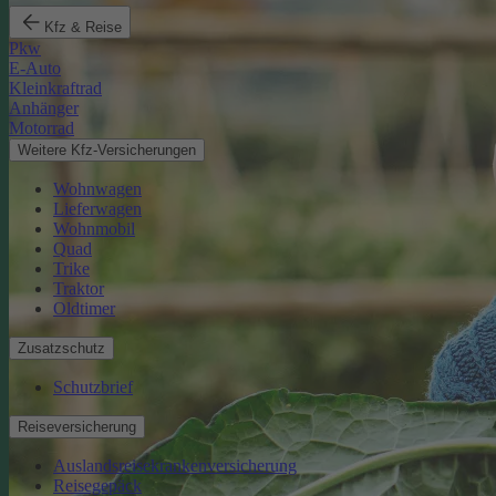
Kfz & Reise
Pkw
E-Auto
Kleinkraftrad
Anhänger
Motorrad
Weitere Kfz-Versicherungen
Wohnwagen
Lieferwagen
Wohnmobil
Quad
Trike
Traktor
Oldtimer
Zusatzschutz
Schutzbrief
Reiseversicherung
Auslandsreisekrankenversicherung
Reisegepäck