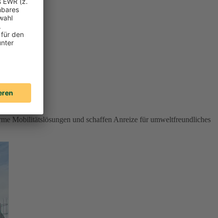
rme Mobilitätslösungen und schaffen Anreize für umweltfreundliches