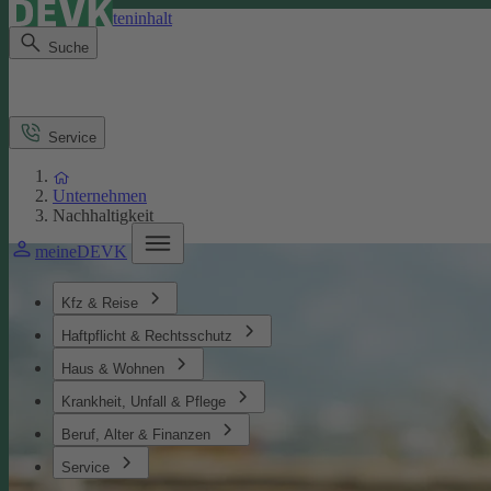
Direkt zum Seiteninhalt
Suche
Service
Unternehmen
Nachhaltigkeit
meineDEVK
Kfz & Reise
Haftpflicht & Rechtsschutz
Haus & Wohnen
Krankheit, Unfall & Pflege
Beruf, Alter & Finanzen
Service