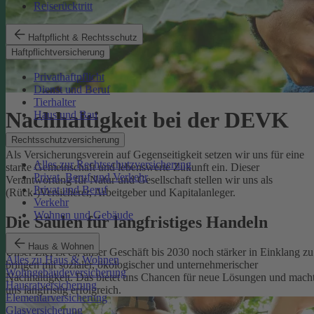
Reiserücktritt
Haftpflicht & Rechtsschutz
Haftpflichtversicherung
Privathaftpflicht
Dienst und Beruf
Tierhalter
Nachhaltigkeit bei der DEVK
Haus und Bau
Rechtsschutzversicherung
Als Versicherungsverein auf Gegenseitigkeit setzen wir uns für eine
Alles zur Rechtsschutzversicherung
starke Gemeinschaft und lebenswerte Zukunft ein. Dieser
Privat, Beruf und Verkehr
Verantwortung für Natur und Gesellschaft stellen wir uns als
Privat und Beruf
(Rück-)Versicherer, Arbeitgeber und Kapitalanleger.
Verkehr
Wohnen und Gebäude
Die Säulen für langfristiges Handeln
Haus & Wohnen
Unser Ziel ist es, unser Geschäft bis 2030 noch stärker in Einklang zu
Alles zu Haus & Wohnen
bringen mit sozialer, ökologischer und unternehmerischer
Wohngebäudeversicherung
Nachhaltigkeit. Das bietet uns Chancen für neue Lösungen und mach
Hausratversicherung
uns langfristig erfolgreich.
Elementarversicherung
Glasversicherung