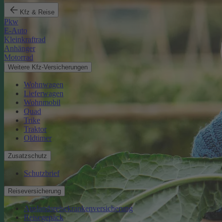
Kfz & Reise
Pkw
E-Auto
Kleinkraftrad
Anhänger
Motorrad
Weitere Kfz-Versicherungen
Wohnwagen
Lieferwagen
Wohnmobil
Quad
Trike
Traktor
Oldtimer
Zusatzschutz
Schutzbrief
Reiseversicherung
Auslandsreisekrankenversicherung
Reisegepäck