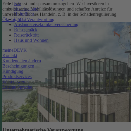
Kfz
Erde bewusst und sparsam umzugehen. Wir investieren in
Rechtsschutz
emissionsarme Mobilitätslösungen und schaffen Anreize für
Haftpflicht
umweltfreundliches Handeln, z. B. in der Schadenregulierung.
Unfall
Ökologische Verantwortung
Auslandsreisekrankenversicherung
Reisegepäck
Reiserücktritt
Haus und Wohnen
meineDEVK
Kontakt
Kundendaten ändern
Bescheinigungen
Kündigung
Produktservices
Wissenswertes
Leichte Sprache
Unternehmerische Verantwortung