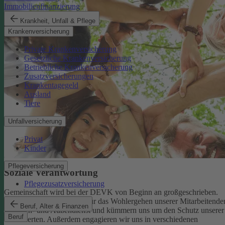
Immobilienfinanzierung
Krankheit, Unfall & Pflege
Krankenversicherung
Private Krankenversicherung
Gesetzliche Krankenversicherung
Betriebliche Krankenversicherung
Zusatzversicherungen
Krankentagegeld
Ausland
Tiere
Unfallversicherung
Privat
Kinder
Pflegeversicherung
Soziale Verantwortung
Pflegezusatzversicherung
Gemeinschaft wird bei der DEVK von Beginn an großgeschrieben.
Deshalb tragen wir Sorge für das Wohlergehen unserer Mitarbeitende
Beruf, Alter & Finanzen
im Innen- und Außendienst und kümmern uns um den Schutz unserer
Beruf
Versicherten. Außerdem engagieren wir uns in verschiedenen