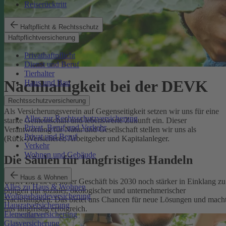
Reiserücktritt
Haftpflicht & Rechtsschutz
Haftpflichtversicherung
Privathaftpflicht
Dienst und Beruf
Tierhalter
Nachhaltigkeit bei der DEVK
Haus und Bau
Rechtsschutzversicherung
Als Versicherungsverein auf Gegenseitigkeit setzen wir uns für eine
Alles zur Rechtsschutzversicherung
starke Gemeinschaft und lebenswerte Zukunft ein. Dieser
Privat, Beruf und Verkehr
Verantwortung für Natur und Gesellschaft stellen wir uns als
Privat und Beruf
(Rück-)Versicherer, Arbeitgeber und Kapitalanleger.
Verkehr
Wohnen und Gebäude
Die Säulen für langfristiges Handeln
Haus & Wohnen
Unser Ziel ist es, unser Geschäft bis 2030 noch stärker in Einklang zu
Alles zu Haus & Wohnen
bringen mit sozialer, ökologischer und unternehmerischer
Wohngebäudeversicherung
Nachhaltigkeit. Das bietet uns Chancen für neue Lösungen und mach
Hausratversicherung
uns langfristig erfolgreich.
Elementarversicherung
Glasversicherung