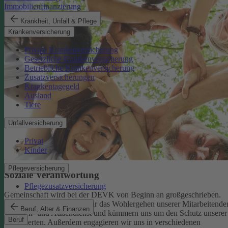
Immobilienfinanzierung
Krankheit, Unfall & Pflege
Krankenversicherung
Private Krankenversicherung
Gesetzliche Krankenversicherung
Betriebliche Krankenversicherung
Zusatzversicherungen
Krankentagegeld
Ausland
Tiere
Unfallversicherung
Privat
Kinder
Pflegeversicherung
Soziale Verantwortung
Pflegezusatzversicherung
Gemeinschaft wird bei der DEVK von Beginn an großgeschrieben.
Deshalb tragen wir Sorge für das Wohlergehen unserer Mitarbeitende
Beruf, Alter & Finanzen
im Innen- und Außendienst und kümmern uns um den Schutz unserer
Beruf
Versicherten. Außerdem engagieren wir uns in verschiedenen