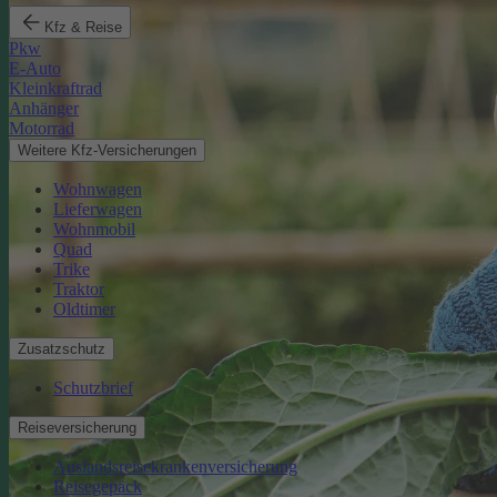
Kfz & Reise
Pkw
E-Auto
Kleinkraftrad
Anhänger
Motorrad
Weitere Kfz-Versicherungen
Wohnwagen
Lieferwagen
Wohnmobil
Quad
Trike
Traktor
Oldtimer
Zusatzschutz
Schutzbrief
Reiseversicherung
Auslandsreisekrankenversicherung
Reisegepäck