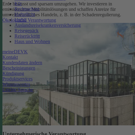
Kfz
Erde bewusst und sparsam umzugehen. Wir investieren in
Rechtsschutz
emissionsarme Mobilitätslösungen und schaffen Anreize für
Haftpflicht
umweltfreundliches Handeln, z. B. in der Schadenregulierung.
Unfall
Ökologische Verantwortung
Auslandsreisekrankenversicherung
Reisegepäck
Reiserücktritt
Haus und Wohnen
meineDEVK
Kontakt
Kundendaten ändern
Bescheinigungen
Kündigung
Produktservices
Wissenswertes
Leichte Sprache
Unternehmerische Verantwortung