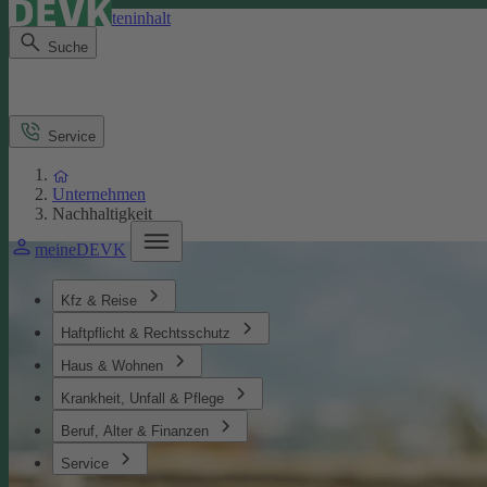
Direkt zum Seiteninhalt
Suche
Service
Unternehmen
Nachhaltigkeit
meineDEVK
Kfz & Reise
Haftpflicht & Rechtsschutz
Haus & Wohnen
Krankheit, Unfall & Pflege
Beruf, Alter & Finanzen
Service