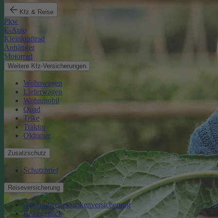
Kfz & Reise
Pkw
E-Auto
Kleinkraftrad
Anhänger
Motorrad
Weitere Kfz-Versicherungen
Wohnwagen
Lieferwagen
Wohnmobil
Quad
Trike
Traktor
Oldtimer
Zusatzschutz
Schutzbrief
Reiseversicherung
Auslandsreisekrankenversicherung
Reisegepäck