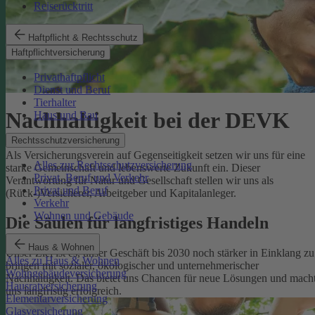
Reiserücktritt
Haftpflicht & Rechtsschutz
Haftpflichtversicherung
Privathaftpflicht
Dienst und Beruf
Tierhalter
Nachhaltigkeit bei der DEVK
Haus und Bau
Rechtsschutzversicherung
Als Versicherungsverein auf Gegenseitigkeit setzen wir uns für eine
Alles zur Rechtsschutzversicherung
starke Gemeinschaft und lebenswerte Zukunft ein. Dieser
Privat, Beruf und Verkehr
Verantwortung für Natur und Gesellschaft stellen wir uns als
Privat und Beruf
(Rück-)Versicherer, Arbeitgeber und Kapitalanleger.
Verkehr
Wohnen und Gebäude
Die Säulen für langfristiges Handeln
Haus & Wohnen
Unser Ziel ist es, unser Geschäft bis 2030 noch stärker in Einklang zu
Alles zu Haus & Wohnen
bringen mit sozialer, ökologischer und unternehmerischer
Wohngebäudeversicherung
Nachhaltigkeit. Das bietet uns Chancen für neue Lösungen und mach
Hausratversicherung
uns langfristig erfolgreich.
Elementarversicherung
Glasversicherung