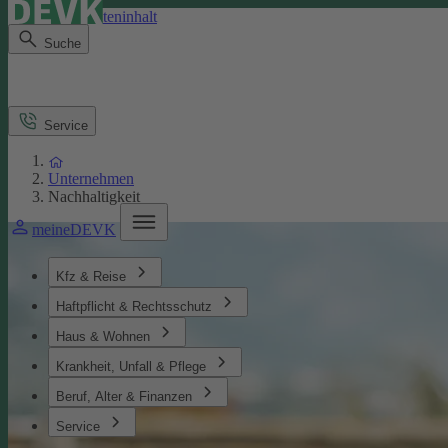
Direkt zum Seiteninhalt
Suche
Service
Unternehmen
Nachhaltigkeit
meineDEVK
Kfz & Reise
Haftpflicht & Rechtsschutz
Haus & Wohnen
Krankheit, Unfall & Pflege
Beruf, Alter & Finanzen
Service