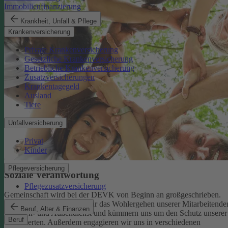
Immobilienfinanzierung
Krankheit, Unfall & Pflege
Krankenversicherung
Private Krankenversicherung
Gesetzliche Krankenversicherung
Betriebliche Krankenversicherung
Zusatzversicherungen
Krankentagegeld
Ausland
Tiere
Unfallversicherung
Privat
Kinder
Pflegeversicherung
Soziale Verantwortung
Pflegezusatzversicherung
Gemeinschaft wird bei der DEVK von Beginn an großgeschrieben.
Deshalb tragen wir Sorge für das Wohlergehen unserer Mitarbeitende
Beruf, Alter & Finanzen
im Innen- und Außendienst und kümmern uns um den Schutz unserer
Beruf
Versicherten. Außerdem engagieren wir uns in verschiedenen