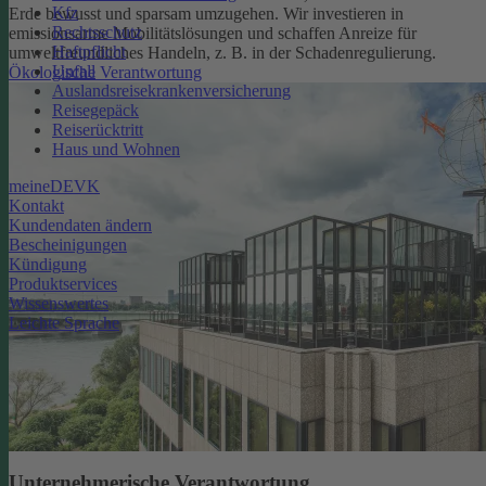
Kfz
Erde bewusst und sparsam umzugehen. Wir investieren in
Rechtsschutz
emissionsarme Mobilitätslösungen und schaffen Anreize für
Haftpflicht
umweltfreundliches Handeln, z. B. in der Schadenregulierung.
Unfall
Ökologische Verantwortung
Auslandsreisekrankenversicherung
Reisegepäck
Reiserücktritt
Haus und Wohnen
meineDEVK
Kontakt
Kundendaten ändern
Bescheinigungen
Kündigung
Produktservices
Wissenswertes
Leichte Sprache
Unternehmerische Verantwortung