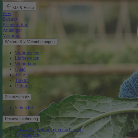
Kfz & Reise
Pkw
E-Auto
Kleinkraftrad
Anhänger
Motorrad
Weitere Kfz-Versicherungen
Wohnwagen
Lieferwagen
Wohnmobil
Quad
Trike
Traktor
Oldtimer
Zusatzschutz
Schutzbrief
Reiseversicherung
Auslandsreisekrankenversicherung
Reisegepäck