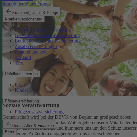
Immobilienfinanzierung
Krankheit, Unfall & Pflege
Krankenversicherung
Private Krankenversicherung
Gesetzliche Krankenversicherung
Betriebliche Krankenversicherung
Zusatzversicherungen
Krankentagegeld
Ausland
Tiere
Unfallversicherung
Privat
Kinder
Pflegeversicherung
Soziale Verantwortung
Pflegezusatzversicherung
Gemeinschaft wird bei der DEVK von Beginn an großgeschrieben.
Deshalb tragen wir Sorge für das Wohlergehen unserer Mitarbeitende
Beruf, Alter & Finanzen
im Innen- und Außendienst und kümmern uns um den Schutz unserer
Beruf
Versicherten. Außerdem engagieren wir uns in verschiedenen