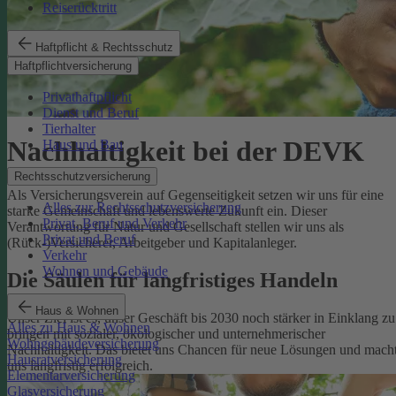
Reiserücktritt
Haftpflicht & Rechtsschutz
Haftpflichtversicherung
Privathaftpflicht
Dienst und Beruf
Tierhalter
Nachhaltigkeit bei der DEVK
Haus und Bau
Rechtsschutzversicherung
Als Versicherungsverein auf Gegenseitigkeit setzen wir uns für eine
Alles zur Rechtsschutzversicherung
starke Gemeinschaft und lebenswerte Zukunft ein. Dieser
Privat, Beruf und Verkehr
Verantwortung für Natur und Gesellschaft stellen wir uns als
Privat und Beruf
(Rück-)Versicherer, Arbeitgeber und Kapitalanleger.
Verkehr
Wohnen und Gebäude
Die Säulen für langfristiges Handeln
Haus & Wohnen
Unser Ziel ist es, unser Geschäft bis 2030 noch stärker in Einklang zu
Alles zu Haus & Wohnen
bringen mit sozialer, ökologischer und unternehmerischer
Wohngebäudeversicherung
Nachhaltigkeit. Das bietet uns Chancen für neue Lösungen und mach
Hausratversicherung
uns langfristig erfolgreich.
Elementarversicherung
Glasversicherung