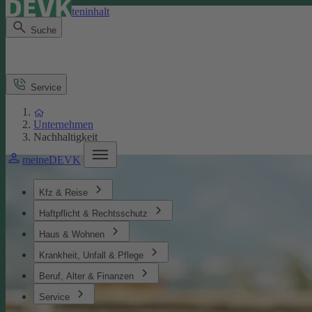
Direkt zum Seiteninhalt
Suche
Service
Unternehmen
Nachhaltigkeit
meineDEVK
Kfz & Reise
Haftpflicht & Rechtsschutz
Haus & Wohnen
Krankheit, Unfall & Pflege
Beruf, Alter & Finanzen
Service