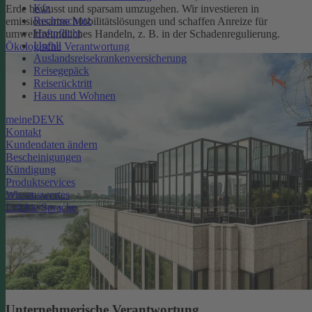
Kfz
Erde bewusst und sparsam umzugehen. Wir investieren in
Rechtsschutz
emissionsarme Mobilitätslösungen und schaffen Anreize für
Haftpflicht
umweltfreundliches Handeln, z. B. in der Schadenregulierung.
Unfall
Ökologische Verantwortung
Auslandsreisekrankenversicherung
Reisegepäck
Reiserücktritt
Haus und Wohnen
meineDEVK
Kontakt
Kundendaten ändern
Bescheinigungen
Kündigung
Produktservices
Wissenswertes
Leichte Sprache
Unternehmerische Verantwortung