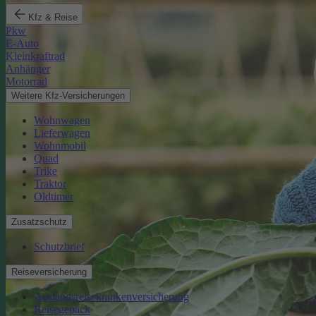
Kfz & Reise
Pkw
E-Auto
Kleinkraftrad
Anhänger
Motorrad
Weitere Kfz-Versicherungen
Wohnwagen
Lieferwagen
Wohnmobil
Quad
Trike
Traktor
Oldtimer
Zusatzschutz
Schutzbrief
Reiseversicherung
Auslandsreisekrankenversicherung
Reisegepäck