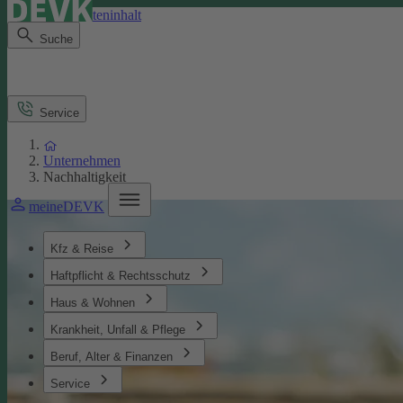
Direkt zum Seiteninhalt
Suche
Service
Unternehmen
Nachhaltigkeit
meineDEVK
Kfz & Reise
Haftpflicht & Rechtsschutz
Haus & Wohnen
Krankheit, Unfall & Pflege
Beruf, Alter & Finanzen
Service