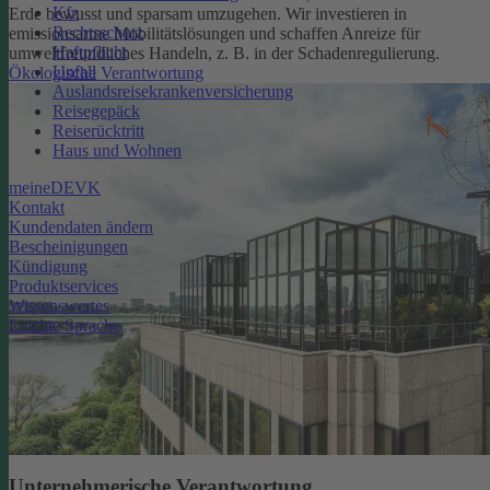
Kfz
Erde bewusst und sparsam umzugehen. Wir investieren in
Rechtsschutz
emissionsarme Mobilitätslösungen und schaffen Anreize für
Haftpflicht
umweltfreundliches Handeln, z. B. in der Schadenregulierung.
Unfall
Ökologische Verantwortung
Auslandsreisekrankenversicherung
Reisegepäck
Reiserücktritt
Haus und Wohnen
meineDEVK
Kontakt
Kundendaten ändern
Bescheinigungen
Kündigung
Produktservices
Wissenswertes
Leichte Sprache
Unternehmerische Verantwortung