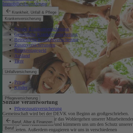
Immobilienfinanzierung
Krankheit, Unfall & Pflege
Krankenversicherung
Private Krankenversicherung
Gesetzliche Krankenversicherung
Betriebliche Krankenversicherung
Zusatzversicherungen
Krankentagegeld
Ausland
Tiere
Unfallversicherung
Privat
Kinder
Pflegeversicherung
Soziale Verantwortung
Pflegezusatzversicherung
Gemeinschaft wird bei der DEVK von Beginn an großgeschrieben.
Deshalb tragen wir Sorge für das Wohlergehen unserer Mitarbeitende
Beruf, Alter & Finanzen
im Innen- und Außendienst und kümmern uns um den Schutz unserer
Beruf
Versicherten. Außerdem engagieren wir uns in verschiedenen