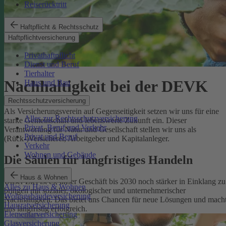
Reiserücktritt
Haftpflicht & Rechtsschutz
Haftpflichtversicherung
Privathaftpflicht
Dienst und Beruf
Tierhalter
Nachhaltigkeit bei der DEVK
Haus und Bau
Rechtsschutzversicherung
Als Versicherungsverein auf Gegenseitigkeit setzen wir uns für eine
Alles zur Rechtsschutzversicherung
starke Gemeinschaft und lebenswerte Zukunft ein. Dieser
Privat, Beruf und Verkehr
Verantwortung für Natur und Gesellschaft stellen wir uns als
Privat und Beruf
(Rück-)Versicherer, Arbeitgeber und Kapitalanleger.
Verkehr
Wohnen und Gebäude
Die Säulen für langfristiges Handeln
Haus & Wohnen
Unser Ziel ist es, unser Geschäft bis 2030 noch stärker in Einklang zu
Alles zu Haus & Wohnen
bringen mit sozialer, ökologischer und unternehmerischer
Wohngebäudeversicherung
Nachhaltigkeit. Das bietet uns Chancen für neue Lösungen und mach
Hausratversicherung
uns langfristig erfolgreich.
Elementarversicherung
Glasversicherung