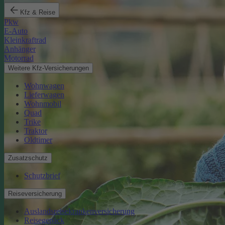
Kfz & Reise
Pkw
E-Auto
Kleinkraftrad
Anhänger
Motorrad
Weitere Kfz-Versicherungen
Wohnwagen
Lieferwagen
Wohnmobil
Quad
Trike
Traktor
Oldtimer
Zusatzschutz
Schutzbrief
Reiseversicherung
Auslandsreisekrankenversicherung
Reisegepäck