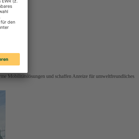
rme Mobilitätslösungen und schaffen Anreize für umweltfreundliches