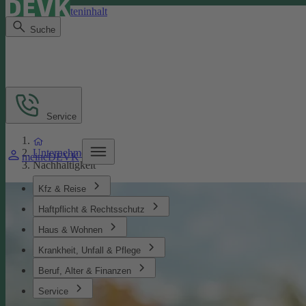
Direkt zum Seiteninhalt
Suche
Service
Unternehmen
meineDEVK
Nachhaltigkeit
Kfz & Reise
Haftpflicht & Rechtsschutz
Haus & Wohnen
Krankheit, Unfall & Pflege
Beruf, Alter & Finanzen
Service