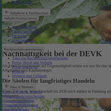
Reiserücktritt
Haftpflicht & Rechtsschutz
Haftpflichtversicherung
Privathaftpflicht
Dienst und Beruf
Tierhalter
Haus und Bau
Rechtsschutzversicherung
Nachhaltigkeit bei der DEVK
Alles zur Rechtsschutzversicherung
Privat, Beruf und Verkehr
Als Versicherungsverein auf Gegenseitigkeit setzen wir uns für eine 
Privat und Beruf
Arbeitgeber und Kapitalanleger.
Verkehr
Wohnen und Gebäude
Die Säulen für langfristiges Handeln
Haus & Wohnen
Unser Ziel ist es, unser Geschäft bis 2030 noch stärker in Einklang 
Alles zu Haus & Wohnen
erfolgreich.
Wohngebäudeversicherung
Hausratversicherung
Elementarversicherung
Glasversicherung