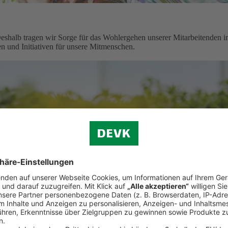
shalb tragen wir Sorge für das Wohlergehen unserer Mitarbeitenden 
n und Initiativen für unsere Mitmenschen.