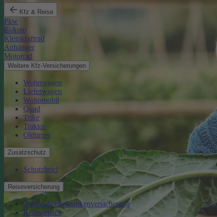
Kfz & Reise
Pkw
E-Auto
Kleinkraftrad
Anhänger
Motorrad
Weitere Kfz-Versicherungen
Wohnwagen
Lieferwagen
Wohnmobil
Quad
Trike
Traktor
Oldtimer
Zusatzschutz
Schutzbrief
Reiseversicherung
Auslandsreisekrankenversicherung
Reisegepäck