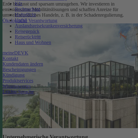
Kfz
Erde bewusst und sparsam umzugehen. Wir investieren in
Rechtsschutz
emissionsarme Mobilitätslösungen und schaffen Anreize für
Haftpflicht
umweltfreundliches Handeln, z. B. in der Schadenregulierung.
Unfall
Ökologische Verantwortung
Auslandsreisekrankenversicherung
Reisegepäck
Reiserücktritt
Haus und Wohnen
meineDEVK
Kontakt
Kundendaten ändern
Bescheinigungen
Kündigung
Produktservices
Wissenswertes
Leichte Sprache
Unternehmerische Verantwortung