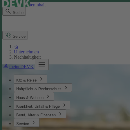
Direkt zum Seiteninhalt
Suche
Service
Unternehmen
Nachhaltigkeit
meineDEVK
Kfz & Reise
Haftpflicht & Rechtsschutz
Haus & Wohnen
Krankheit, Unfall & Pflege
Beruf, Alter & Finanzen
Service