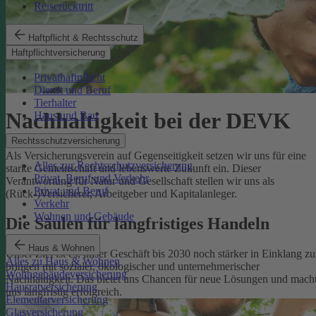
Reiserücktritt
Haftpflicht & Rechtsschutz
Haftpflichtversicherung
Privathaftpflicht
Dienst und Beruf
Tierhalter
Nachhaltigkeit bei der DEVK
Haus und Bau
Rechtsschutzversicherung
Als Versicherungsverein auf Gegenseitigkeit setzen wir uns für eine
Alles zur Rechtsschutzversicherung
starke Gemeinschaft und lebenswerte Zukunft ein. Dieser
Privat, Beruf und Verkehr
Verantwortung für Natur und Gesellschaft stellen wir uns als
Privat und Beruf
(Rück-)Versicherer, Arbeitgeber und Kapitalanleger.
Verkehr
Wohnen und Gebäude
Die Säulen für langfristiges Handeln
Haus & Wohnen
Unser Ziel ist es, unser Geschäft bis 2030 noch stärker in Einklang zu
Alles zu Haus & Wohnen
bringen mit sozialer, ökologischer und unternehmerischer
Wohngebäudeversicherung
Nachhaltigkeit. Das bietet uns Chancen für neue Lösungen und mach
Hausratversicherung
uns langfristig erfolgreich.
Elementarversicherung
Glasversicherung