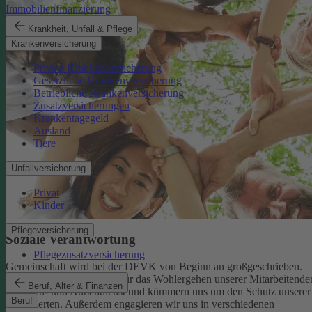
Immobilienfinanzierung
Krankheit, Unfall & Pflege
Krankenversicherung
Private Krankenversicherung
Gesetzliche Krankenversicherung
Betriebliche Krankenversicherung
Zusatzversicherungen
Krankentagegeld
Ausland
Tiere
Unfallversicherung
Privat
Kinder
Pflegeversicherung
Soziale Verantwortung
Pflegezusatzversicherung
Gemeinschaft wird bei der DEVK von Beginn an großgeschrieben.
Deshalb tragen wir Sorge für das Wohlergehen unserer Mitarbeitende
Beruf, Alter & Finanzen
im Innen- und Außendienst und kümmern uns um den Schutz unserer
Beruf
Versicherten. Außerdem engagieren wir uns in verschiedenen