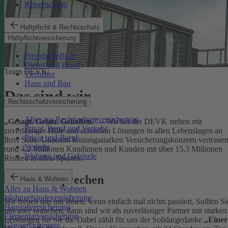
Reiserücktritt
Haftpflicht & Rechtsschutz
Haftpflichtversicherung
Privathaftpflicht
Dienst und Beruf
Team DEVK:
Tierhalter
Haus und Bau
Das sind wir
Rechtsschutzversicherung
Alles zur Rechtsschutzversicherung
„Gesagt. Getan. Geholfen."
– Wir bei der DEVK stehen mit
Privat, Beruf und Verkehr
zuverlässiger Hilfe und schnellen Lösungen in allen Lebenslagen an
Privat und Beruf
Ihrer Seite. Unserem leistungsstarken Versicherungskonzern vertraue
Verkehr
rund 4,2 Millionen Kundinnen und Kunden mit über 15,3 Millionen
Wohnen und Gebäude
Risiken in allen Sparten.
Unser Versprechen
Haus & Wohnen
Alles zu Haus & Wohnen
Wohngebäudeversicherung
Wir freuen uns mit Ihnen, wenn einfach mal nichts passiert. Sollten Si
Hausratversicherung
uns aber brauchen, dann sind wir als zuverlässiger Partner mit starken
Elementarversicherung
Leistungen für Sie da. Dabei zählt für uns der Solidargedanke
„Einer
Glasversicherung