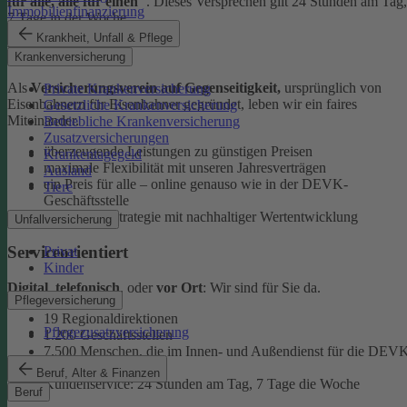
für alle, alle für einen"
. Dieses Versprechen gilt 24 Stunden am Tag,
Immobilienfinanzierung
7 Tage in der Woche.
Krankheit, Unfall & Pflege
Ehrlich
Krankenversicherung
Als
Versicherungsverein auf Gegenseitigkeit,
ursprünglich von
Private Krankenversicherung
Eisenbahnern für Eisenbahner gegründet, leben wir ein faires
Gesetzliche Krankenversicherung
Miteinander.
Betriebliche Krankenversicherung
Zusatzversicherungen
überzeugende Leistungen zu günstigen Preisen
Krankentagegeld
maximale Flexibilität mit unseren Jahresverträgen
Ausland
ein Preis für alle – online genauso wie in der DEVK-
Tiere
Geschäftsstelle
faire Anlagestrategie mit nachhaltiger Wertentwicklung
Unfallversicherung
Serviceorientiert
Privat
Kinder
Digital
,
telefonisch
, oder
vor Ort
: Wir sind für Sie da.
Pflegeversicherung
19 Regionaldirektionen
Pflegezusatzversicherung
1.200 Geschäftsstellen
7.500 Menschen, die im Innen- und Außendienst für die DEV
arbeiten
Beruf, Alter & Finanzen
Kundenservice: 24 Stunden am Tag, 7 Tage die Woche
Beruf