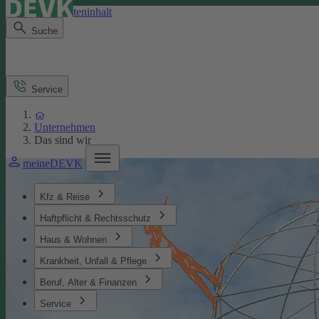
Direkt zum Seiteninhalt
Suche
Service
Unternehmen
Das sind wir
meineDEVK
Kfz & Reise
Haftpflicht & Rechtsschutz
Haus & Wohnen
Krankheit, Unfall & Pflege
Beruf, Alter & Finanzen
Service