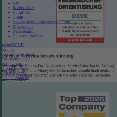
Kfz
Rechtsschutz
Haftpflicht
Unfall
Auslandsreisekrankenversicherung
Reisegepäck
Reiserücktritt
Haus und Wohnen
meineDEVK
Kontakt
Kundendaten ändern
Höchste Verbraucherorientierung
Bescheinigungen
Kündigung
Wir sind für Sie da.
Das Analysehaus ServiceValue hat im Auftrag
Produktservices
der Zeitschrift Focus-Money die Verbraucherfreundlichkeit deutscher
Wissenswertes
Serviceversicherer bewertet. Die DEVK wird dabei als Testsieger
Leichte Sprache
ausgezeichnet.