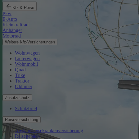
Kfz & Reise
Pkw
E-Auto
Kleinkraftrad
Anhänger
Motorrad
Weitere Kfz-Versicherungen
Wohnwagen
Lieferwagen
Wohnmobil
Quad
Trike
Traktor
Oldtimer
Zusatzschutz
Schutzbrief
Reiseversicherung
Auslandsreisekrankenversicherung
Reisegepäck