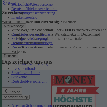
Beratung finden
Betriebliche Altersvorsorge
Berufsunfähigkeitsversicherung
Zuverlässig
Grundfähigkeitsversicherung
Krankentagegeld
Wir sind ein
starker und zuverlässiger Partner.
Altersvorsorge
kurze Wege im Schadenfall: über 4.000 Partnerwerkstätten und
Risikolebensversicherung
damit eines der größten Kfz-Werkstattnetze in Deutschland
Sterbegeldversicherung
individuelle Lösungen dank unserer dezentralen
Betriebliche Altersvorsorge
Unternehmensstruktur
Rente ZukunftPlus
Starke Kooperationen bieten Ihnen eine Vielzahl von weiteren
Vorteilen.
Finanzen
Das zeichnet uns aus
Immobilienfinanzierung
Investmentfonds
SmartInvest Junior
Girokonto
Restschuldversicherung
Service
Schadenmeldung
Alles zur Schadenmeldung