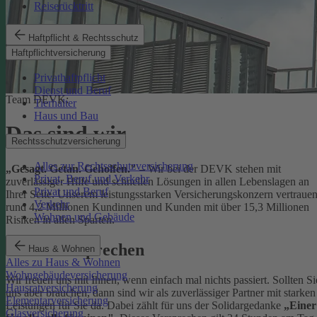
Reiserücktritt
Haftpflicht & Rechtsschutz
Haftpflichtversicherung
Privathaftpflicht
Dienst und Beruf
Team DEVK:
Tierhalter
Haus und Bau
Das sind wir
Rechtsschutzversicherung
Alles zur Rechtsschutzversicherung
„Gesagt. Getan. Geholfen."
– Wir bei der DEVK stehen mit
Privat, Beruf und Verkehr
zuverlässiger Hilfe und schnellen Lösungen in allen Lebenslagen an
Privat und Beruf
Ihrer Seite. Unserem leistungsstarken Versicherungskonzern vertraue
Verkehr
rund 4,2 Millionen Kundinnen und Kunden mit über 15,3 Millionen
Wohnen und Gebäude
Risiken in allen Sparten.
Unser Versprechen
Haus & Wohnen
Alles zu Haus & Wohnen
Wohngebäudeversicherung
Wir freuen uns mit Ihnen, wenn einfach mal nichts passiert. Sollten Si
Hausratversicherung
uns aber brauchen, dann sind wir als zuverlässiger Partner mit starken
Elementarversicherung
Leistungen für Sie da. Dabei zählt für uns der Solidargedanke
„Einer
Glasversicherung