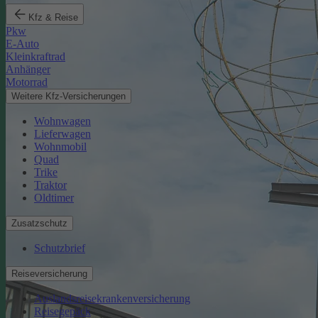
Kfz & Reise
Pkw
E-Auto
Kleinkraftrad
Anhänger
Motorrad
Weitere Kfz-Versicherungen
Wohnwagen
Lieferwagen
Wohnmobil
Quad
Trike
Traktor
Oldtimer
Zusatzschutz
Schutzbrief
Reiseversicherung
Auslandsreisekrankenversicherung
Reisegepäck