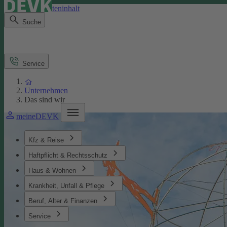
Direkt zum Seiteninhalt
Suche
Service
Unternehmen
Das sind wir
meineDEVK
Kfz & Reise
Haftpflicht & Rechtsschutz
Haus & Wohnen
Krankheit, Unfall & Pflege
Beruf, Alter & Finanzen
Service