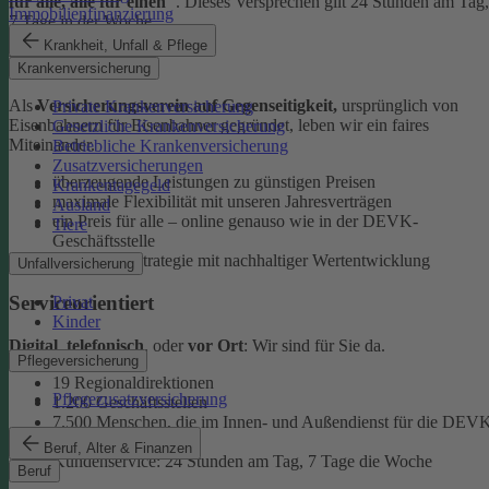
für alle, alle für einen"
. Dieses Versprechen gilt 24 Stunden am Tag,
Immobilienfinanzierung
7 Tage in der Woche.
Krankheit, Unfall & Pflege
Ehrlich
Krankenversicherung
Als
Versicherungsverein auf Gegenseitigkeit,
ursprünglich von
Private Krankenversicherung
Eisenbahnern für Eisenbahner gegründet, leben wir ein faires
Gesetzliche Krankenversicherung
Miteinander.
Betriebliche Krankenversicherung
Zusatzversicherungen
überzeugende Leistungen zu günstigen Preisen
Krankentagegeld
maximale Flexibilität mit unseren Jahresverträgen
Ausland
ein Preis für alle – online genauso wie in der DEVK-
Tiere
Geschäftsstelle
faire Anlagestrategie mit nachhaltiger Wertentwicklung
Unfallversicherung
Serviceorientiert
Privat
Kinder
Digital
,
telefonisch
, oder
vor Ort
: Wir sind für Sie da.
Pflegeversicherung
19 Regionaldirektionen
Pflegezusatzversicherung
1.200 Geschäftsstellen
7.500 Menschen, die im Innen- und Außendienst für die DEV
arbeiten
Beruf, Alter & Finanzen
Kundenservice: 24 Stunden am Tag, 7 Tage die Woche
Beruf