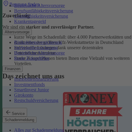
Beratung finden
Betriebliche Altersvorsorge
Berufsunfähigkeitsversicherung
Zuverlässig
Grundfähigkeitsversicherung
Krankentagegeld
Wir sind ein
starker und zuverlässiger Partner.
Altersvorsorge
kurze Wege im Schadenfall: über 4.000 Partnerwerkstätten und
Risikolebensversicherung
damit eines der größten Kfz-Werkstattnetze in Deutschland
Sterbegeldversicherung
individuelle Lösungen dank unserer dezentralen
Betriebliche Altersvorsorge
Unternehmensstruktur
Rente ZukunftPlus
Starke Kooperationen bieten Ihnen eine Vielzahl von weiteren
Vorteilen.
Finanzen
Das zeichnet uns aus
Immobilienfinanzierung
Investmentfonds
SmartInvest Junior
Girokonto
Restschuldversicherung
Service
Schadenmeldung
Alles zur Schadenmeldung