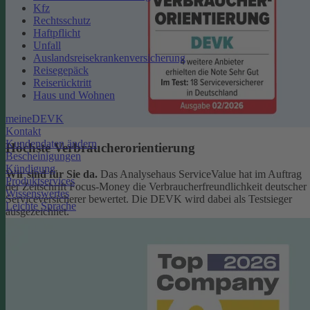
Kfz
Rechtsschutz
Haftpflicht
Unfall
Auslandsreisekrankenversicherung
Reisegepäck
Reiserücktritt
Haus und Wohnen
meineDEVK
Kontakt
Kundendaten ändern
Höchste Verbraucherorientierung
Bescheinigungen
Kündigung
Wir sind für Sie da.
Das Analysehaus ServiceValue hat im Auftrag
Produktservices
der Zeitschrift Focus-Money die Verbraucherfreundlichkeit deutscher
Wissenswertes
Serviceversicherer bewertet. Die DEVK wird dabei als Testsieger
Leichte Sprache
ausgezeichnet.