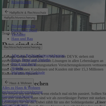
Reiserücktritt
Haftpflicht & Rechtsschutz
Haftpflichtversicherung
Privathaftpflicht
Dienst und Beruf
Team DEVK:
Tierhalter
Haus und Bau
Das sind wir
Rechtsschutzversicherung
Alles zur Rechtsschutzversicherung
„Gesagt. Getan. Geholfen."
– Wir bei der DEVK stehen mit
Privat, Beruf und Verkehr
zuverlässiger Hilfe und schnellen Lösungen in allen Lebenslagen an
Privat und Beruf
Ihrer Seite. Unserem leistungsstarken Versicherungskonzern vertraue
Verkehr
rund 4,2 Millionen Kundinnen und Kunden mit über 15,3 Millionen
Wohnen und Gebäude
Risiken in allen Sparten.
Unser Versprechen
Haus & Wohnen
Alles zu Haus & Wohnen
Wohngebäudeversicherung
Wir freuen uns mit Ihnen, wenn einfach mal nichts passiert. Sollten Si
Hausratversicherung
uns aber brauchen, dann sind wir als zuverlässiger Partner mit starken
Elementarversicherung
Leistungen für Sie da. Dabei zählt für uns der Solidargedanke
„Einer
Glasversicherung