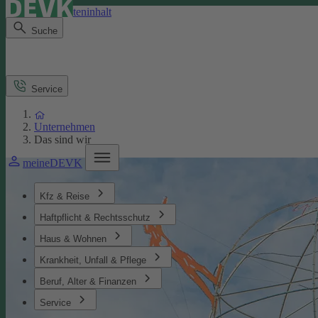
Direkt zum Seiteninhalt
Suche
Service
Unternehmen
Das sind wir
meineDEVK
Kfz & Reise
Haftpflicht & Rechtsschutz
Haus & Wohnen
Krankheit, Unfall & Pflege
Beruf, Alter & Finanzen
Service