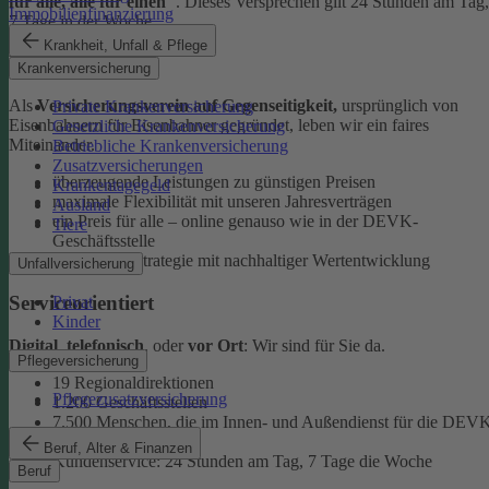
für alle, alle für einen"
. Dieses Versprechen gilt 24 Stunden am Tag,
Immobilienfinanzierung
7 Tage in der Woche.
Krankheit, Unfall & Pflege
Ehrlich
Krankenversicherung
Als
Versicherungsverein auf Gegenseitigkeit,
ursprünglich von
Private Krankenversicherung
Eisenbahnern für Eisenbahner gegründet, leben wir ein faires
Gesetzliche Krankenversicherung
Miteinander.
Betriebliche Krankenversicherung
Zusatzversicherungen
überzeugende Leistungen zu günstigen Preisen
Krankentagegeld
maximale Flexibilität mit unseren Jahresverträgen
Ausland
ein Preis für alle – online genauso wie in der DEVK-
Tiere
Geschäftsstelle
faire Anlagestrategie mit nachhaltiger Wertentwicklung
Unfallversicherung
Serviceorientiert
Privat
Kinder
Digital
,
telefonisch
, oder
vor Ort
: Wir sind für Sie da.
Pflegeversicherung
19 Regionaldirektionen
Pflegezusatzversicherung
1.200 Geschäftsstellen
7.500 Menschen, die im Innen- und Außendienst für die DEV
arbeiten
Beruf, Alter & Finanzen
Kundenservice: 24 Stunden am Tag, 7 Tage die Woche
Beruf