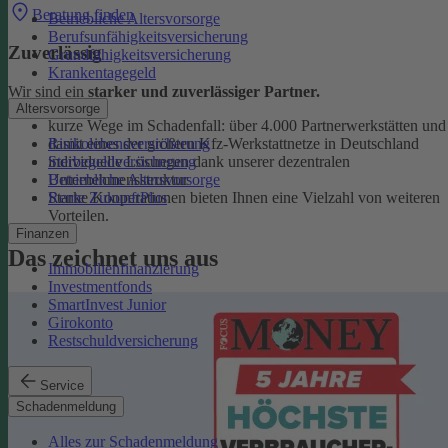
Beratung finden
Betriebliche Altersvorsorge
Berufsunfähigkeitsversicherung
Zuverlässig
Grundfähigkeitsversicherung
Krankentagegeld
Wir sind ein
starker und zuverlässiger Partner.
Altersvorsorge
kurze Wege im Schadenfall: über 4.000 Partnerwerkstätten und
Risikolebensversicherung
damit eines der größten Kfz-Werkstattnetze in Deutschland
Sterbegeldversicherung
individuelle Lösungen dank unserer dezentralen
Betriebliche Altersvorsorge
Unternehmensstruktur
Rente ZukunftPlus
Starke Kooperationen bieten Ihnen eine Vielzahl von weiteren
Vorteilen.
Finanzen
Das zeichnet uns aus
Immobilienfinanzierung
Investmentfonds
SmartInvest Junior
Girokonto
Restschuldversicherung
Service
Schadenmeldung
Alles zur Schadenmeldung