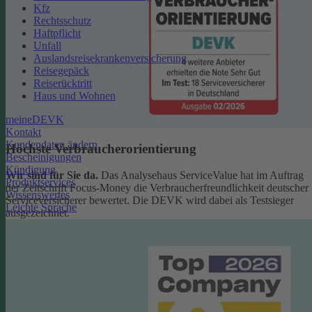
Kfz
Rechtsschutz
Haftpflicht
Unfall
Auslandsreisekrankenversicherung
Reisegepäck
Reiserücktritt
Haus und Wohnen
meineDEVK
Kontakt
Kundendaten ändern
Höchste Verbraucherorientierung
Bescheinigungen
Kündigung
Wir sind für Sie da.
Das Analysehaus ServiceValue hat im Auftrag
Produktservices
der Zeitschrift Focus-Money die Verbraucherfreundlichkeit deutscher
Wissenswertes
Serviceversicherer bewertet. Die DEVK wird dabei als Testsieger
Leichte Sprache
ausgezeichnet.