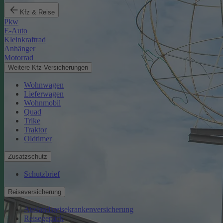
Kfz & Reise
Pkw
E-Auto
Kleinkraftrad
Anhänger
Motorrad
Weitere Kfz-Versicherungen
Wohnwagen
Lieferwagen
Wohnmobil
Quad
Trike
Traktor
Oldtimer
Zusatzschutz
Schutzbrief
Reiseversicherung
Auslandsreisekrankenversicherung
Reisegepäck