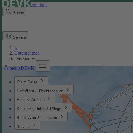
Direkt zum Seiteninhalt
Suche
Service
Unternehmen
Das sind wir
meineDEVK
Kfz & Reise
Haftpflicht & Rechtsschutz
Haus & Wohnen
Krankheit, Unfall & Pflege
Beruf, Alter & Finanzen
Service