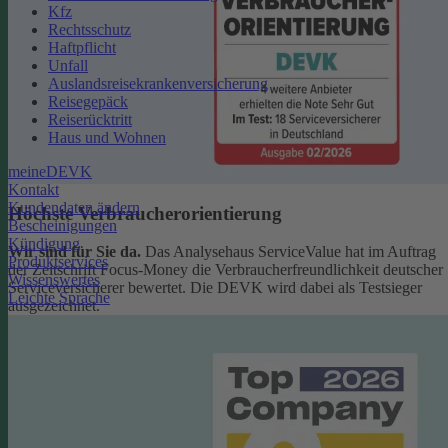
Kfz
Rechtsschutz
Haftpflicht
Unfall
Auslandsreisekrankenversicherung
Reisegepäck
Reiserücktritt
Haus und Wohnen
meineDEVK
Kontakt
Kundendaten ändern
Höchste Verbraucherorientierung
Bescheinigungen
Kündigung
Wir sind für Sie da.
Das Analysehaus ServiceValue hat im Auftrag
Produktservices
der Zeitschrift Focus-Money die Verbraucherfreundlichkeit deutscher
Wissenswertes
Serviceversicherer bewertet. Die DEVK wird dabei als Testsieger
Leichte Sprache
ausgezeichnet.