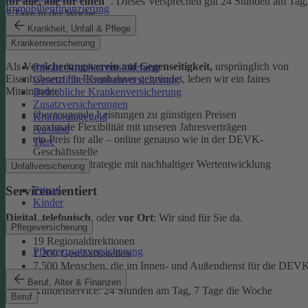
für alle, alle für einen"
. Dieses Versprechen gilt 24 Stunden am Tag,
Immobilienfinanzierung
7 Tage in der Woche.
Krankheit, Unfall & Pflege
Ehrlich
Krankenversicherung
Als
Versicherungsverein auf Gegenseitigkeit,
ursprünglich von
Private Krankenversicherung
Eisenbahnern für Eisenbahner gegründet, leben wir ein faires
Gesetzliche Krankenversicherung
Miteinander.
Betriebliche Krankenversicherung
Zusatzversicherungen
überzeugende Leistungen zu günstigen Preisen
Krankentagegeld
maximale Flexibilität mit unseren Jahresverträgen
Ausland
ein Preis für alle – online genauso wie in der DEVK-
Tiere
Geschäftsstelle
faire Anlagestrategie mit nachhaltiger Wertentwicklung
Unfallversicherung
Serviceorientiert
Privat
Kinder
Digital
,
telefonisch
, oder
vor Ort
: Wir sind für Sie da.
Pflegeversicherung
19 Regionaldirektionen
Pflegezusatzversicherung
1.200 Geschäftsstellen
7.500 Menschen, die im Innen- und Außendienst für die DEV
arbeiten
Beruf, Alter & Finanzen
Kundenservice: 24 Stunden am Tag, 7 Tage die Woche
Beruf