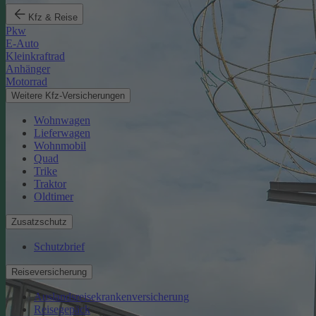
Kfz & Reise
Pkw
E-Auto
Kleinkraftrad
Anhänger
Motorrad
Weitere Kfz-Versicherungen
Wohnwagen
Lieferwagen
Wohnmobil
Quad
Trike
Traktor
Oldtimer
Zusatzschutz
Schutzbrief
Reiseversicherung
Auslandsreisekrankenversicherung
Reisegepäck