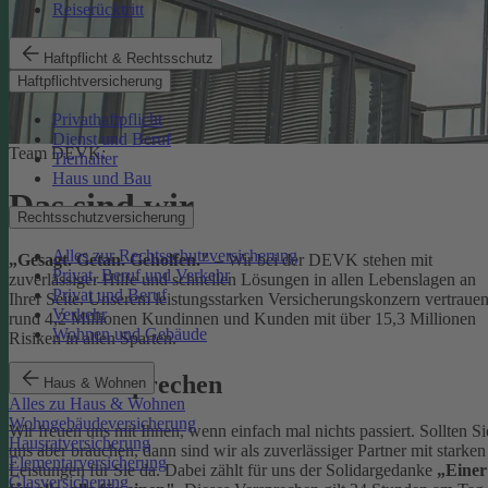
Reiserücktritt
Haftpflicht & Rechtsschutz
Haftpflichtversicherung
Privathaftpflicht
Dienst und Beruf
Team DEVK:
Tierhalter
Haus und Bau
Das sind wir
Rechtsschutzversicherung
Alles zur Rechtsschutzversicherung
„Gesagt. Getan. Geholfen."
– Wir bei der DEVK stehen mit
Privat, Beruf und Verkehr
zuverlässiger Hilfe und schnellen Lösungen in allen Lebenslagen an
Privat und Beruf
Ihrer Seite. Unserem leistungsstarken Versicherungskonzern vertraue
Verkehr
rund 4,2 Millionen Kundinnen und Kunden mit über 15,3 Millionen
Wohnen und Gebäude
Risiken in allen Sparten.
Unser Versprechen
Haus & Wohnen
Alles zu Haus & Wohnen
Wohngebäudeversicherung
Wir freuen uns mit Ihnen, wenn einfach mal nichts passiert. Sollten Si
Hausratversicherung
uns aber brauchen, dann sind wir als zuverlässiger Partner mit starken
Elementarversicherung
Leistungen für Sie da. Dabei zählt für uns der Solidargedanke
„Einer
Glasversicherung