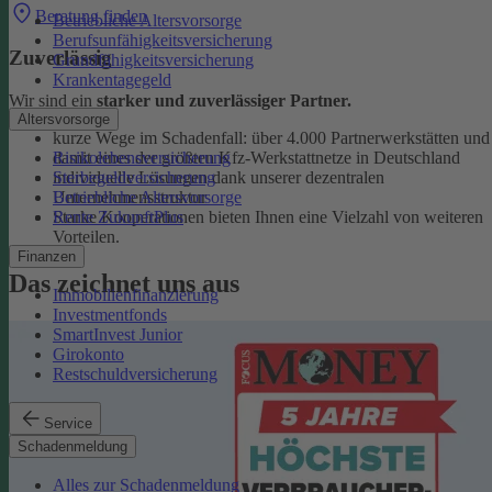
Beratung finden
Betriebliche Altersvorsorge
Berufsunfähigkeitsversicherung
Zuverlässig
Grundfähigkeitsversicherung
Krankentagegeld
Wir sind ein
starker und zuverlässiger Partner.
Altersvorsorge
kurze Wege im Schadenfall: über 4.000 Partnerwerkstätten und
Risikolebensversicherung
damit eines der größten Kfz-Werkstattnetze in Deutschland
Sterbegeldversicherung
individuelle Lösungen dank unserer dezentralen
Betriebliche Altersvorsorge
Unternehmensstruktur
Rente ZukunftPlus
Starke Kooperationen bieten Ihnen eine Vielzahl von weiteren
Vorteilen.
Finanzen
Das zeichnet uns aus
Immobilienfinanzierung
Investmentfonds
SmartInvest Junior
Girokonto
Restschuldversicherung
Service
Schadenmeldung
Alles zur Schadenmeldung