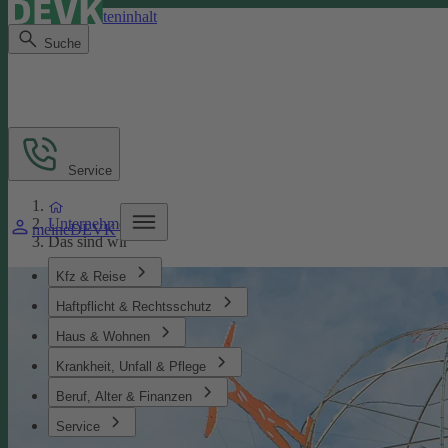
Direkt zum Seiteninhalt
Suche
Service
Unternehmen
meineDEVK
Das sind wir
Kfz & Reise
Haftpflicht & Rechtsschutz
Haus & Wohnen
Krankheit, Unfall & Pflege
Beruf, Alter & Finanzen
Service