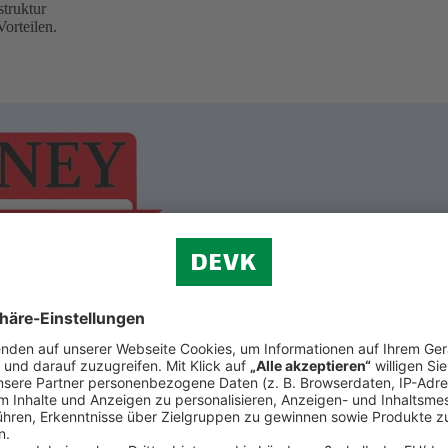
truktur
orteilen.