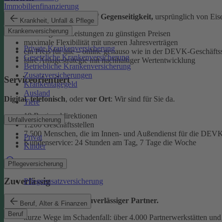
Immobilienfinanzierung
Als
Versicherungsverein auf Gegenseitigkeit,
ursprünglich von Eise
Krankheit, Unfall & Pflege
Krankenversicherung
überzeugende Leistungen zu günstigen Preisen
maximale Flexibilität mit unseren Jahresverträgen
Private Krankenversicherung
ein Preis für alle – online genauso wie in der DEVK-Geschäftss
Gesetzliche Krankenversicherung
faire Anlagestrategie mit nachhaltiger Wertentwicklung
Betriebliche Krankenversicherung
Zusatzversicherungen
Serviceorientiert
Krankentagegeld
Ausland
Digital
,
telefonisch
, oder
vor Ort
: Wir sind für Sie da.
Tiere
19 Regionaldirektionen
Unfallversicherung
1.200 Geschäftsstellen
7.500 Menschen, die im Innen- und Außendienst für die DEVK
Privat
Kundenservice: 24 Stunden am Tag, 7 Tage die Woche
Kinder
Beratung finden
Pflegeversicherung
Zuverlässig
Pflegezusatzversicherung
Wir sind ein
starker und zuverlässiger Partner.
Beruf, Alter & Finanzen
Beruf
kurze Wege im Schadenfall: über 4.000 Partnerwerkstätten und 