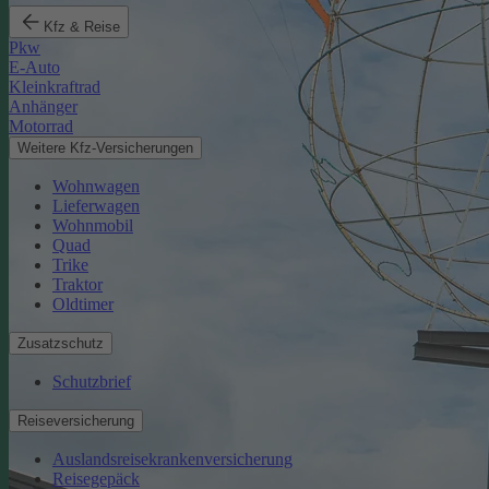
Kfz & Reise
Pkw
E-Auto
Kleinkraftrad
Anhänger
Motorrad
Weitere Kfz-Versicherungen
Wohnwagen
Lieferwagen
Wohnmobil
Quad
Trike
Traktor
Oldtimer
Zusatzschutz
Schutzbrief
Reiseversicherung
Auslandsreisekrankenversicherung
Reisegepäck