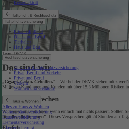
Reiserücktritt
Haftpflicht & Rechtsschutz
Haftpflichtversicherung
Privathaftpflicht
Dienst und Beruf
Tierhalter
Haus und Bau
Team DEVK:
Rechtsschutzversicherung
Das sind wir
Alles zur Rechtsschutzversicherung
Privat, Beruf und Verkehr
Privat und Beruf
„Gesagt. Getan. Geholfen."
– Wir bei der DEVK stehen mit zuverläs
Verkehr
Millionen Kundinnen und Kunden mit über 15,3 Millionen Risiken in 
Wohnen und Gebäude
Unser Versprechen
Haus & Wohnen
Alles zu Haus & Wohnen
Wir freuen uns mit Ihnen, wenn einfach mal nichts passiert. Sollten S
Wohngebäudeversicherung
für alle, alle für einen"
. Dieses Versprechen gilt 24 Stunden am Tag
Hausratversicherung
Elementarversicherung
Ehrlich
Glasversicherung