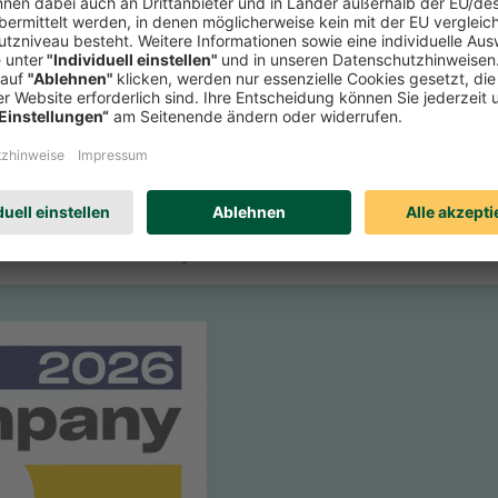
r Zeitschrift Focus-Money die Verbraucherfreundlichkeit deutscher Se