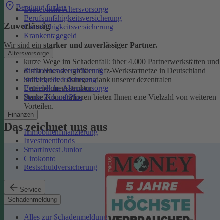
Beratung finden
Betriebliche Altersvorsorge
Berufsunfähigkeitsversicherung
Zuverlässig
Grundfähigkeitsversicherung
Krankentagegeld
Wir sind ein
starker und zuverlässiger Partner.
Altersvorsorge
kurze Wege im Schadenfall: über 4.000 Partnerwerkstätten und
Risikolebensversicherung
damit eines der größten Kfz-Werkstattnetze in Deutschland
Sterbegeldversicherung
individuelle Lösungen dank unserer dezentralen
Betriebliche Altersvorsorge
Unternehmensstruktur
Rente ZukunftPlus
Starke Kooperationen bieten Ihnen eine Vielzahl von weiteren
Vorteilen.
Finanzen
Das zeichnet uns aus
Immobilienfinanzierung
Investmentfonds
SmartInvest Junior
Girokonto
Restschuldversicherung
Service
Schadenmeldung
Alles zur Schadenmeldung