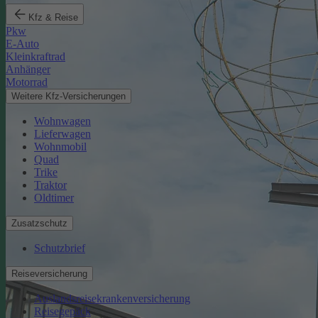
Kfz & Reise
Pkw
E-Auto
Kleinkraftrad
Anhänger
Motorrad
Weitere Kfz-Versicherungen
Wohnwagen
Lieferwagen
Wohnmobil
Quad
Trike
Traktor
Oldtimer
Zusatzschutz
Schutzbrief
Reiseversicherung
Auslandsreisekrankenversicherung
Reisegepäck