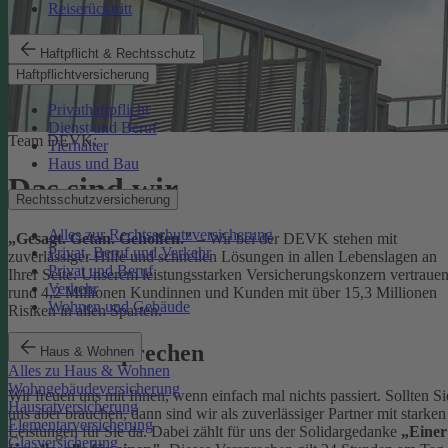
Reiserücktritt
Haftpflicht & Rechtsschutz
Haftpflichtversicherung
Privathaftpflicht
Dienst und Beruf
Team DEVK:
Tierhalter
Haus und Bau
Das sind wir
Rechtsschutzversicherung
Alles zur Rechtsschutzversicherung
„Gesagt. Getan. Geholfen."
– Wir bei der DEVK stehen mit
Privat, Beruf und Verkehr
zuverlässiger Hilfe und schnellen Lösungen in allen Lebenslagen an
Privat und Beruf
Ihrer Seite. Unserem leistungsstarken Versicherungskonzern vertraue
Verkehr
rund 4,2 Millionen Kundinnen und Kunden mit über 15,3 Millionen
Wohnen und Gebäude
Risiken in allen Sparten.
Unser Versprechen
Haus & Wohnen
Alles zu Haus & Wohnen
Wohngebäudeversicherung
Wir freuen uns mit Ihnen, wenn einfach mal nichts passiert. Sollten Si
Hausratversicherung
uns aber brauchen, dann sind wir als zuverlässiger Partner mit starken
Elementarversicherung
Leistungen für Sie da. Dabei zählt für uns der Solidargedanke
„Einer
Glasversicherung