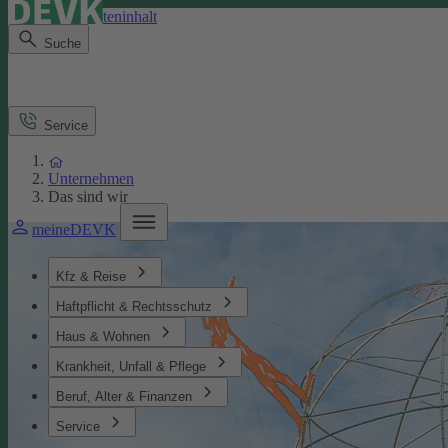
Direkt zum Seiteninhalt
Suche
Service
Unternehmen
Das sind wir
meineDEVK
Kfz & Reise
Haftpflicht & Rechtsschutz
Haus & Wohnen
Krankheit, Unfall & Pflege
Beruf, Alter & Finanzen
Service