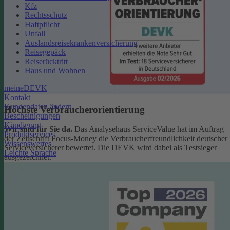
Kfz
Rechtsschutz
Haftpflicht
Unfall
Auslandsreisekrankenversicherung
Reisegepäck
Reiserücktritt
Haus und Wohnen
meineDEVK
Kontakt
Kundendaten ändern
Höchste Verbraucherorientierung
Bescheinigungen
Kündigung
Wir sind für Sie da.
Das Analysehaus ServiceValue hat im Auftrag
Produktservices
der Zeitschrift Focus-Money die Verbraucherfreundlichkeit deutscher
Wissenswertes
Serviceversicherer bewertet. Die DEVK wird dabei als Testsieger
Leichte Sprache
ausgezeichnet.