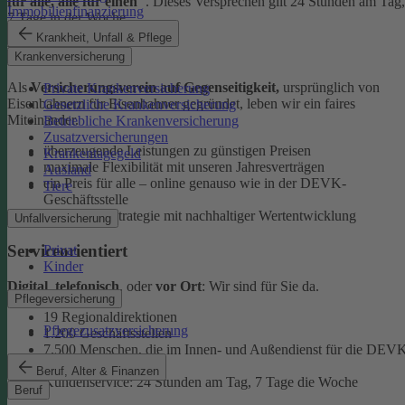
für alle, alle für einen"
. Dieses Versprechen gilt 24 Stunden am Tag,
Immobilienfinanzierung
7 Tage in der Woche.
Krankheit, Unfall & Pflege
Ehrlich
Krankenversicherung
Als
Versicherungsverein auf Gegenseitigkeit,
ursprünglich von
Private Krankenversicherung
Eisenbahnern für Eisenbahner gegründet, leben wir ein faires
Gesetzliche Krankenversicherung
Miteinander.
Betriebliche Krankenversicherung
Zusatzversicherungen
überzeugende Leistungen zu günstigen Preisen
Krankentagegeld
maximale Flexibilität mit unseren Jahresverträgen
Ausland
ein Preis für alle – online genauso wie in der DEVK-
Tiere
Geschäftsstelle
faire Anlagestrategie mit nachhaltiger Wertentwicklung
Unfallversicherung
Serviceorientiert
Privat
Kinder
Digital
,
telefonisch
, oder
vor Ort
: Wir sind für Sie da.
Pflegeversicherung
19 Regionaldirektionen
Pflegezusatzversicherung
1.200 Geschäftsstellen
7.500 Menschen, die im Innen- und Außendienst für die DEV
arbeiten
Beruf, Alter & Finanzen
Kundenservice: 24 Stunden am Tag, 7 Tage die Woche
Beruf