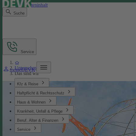
Direkt zum Seiteninhalt
Suche
Service
Unternehmen
meineDEVK
Das sind wir
Kfz & Reise
Haftpflicht & Rechtsschutz
Haus & Wohnen
Krankheit, Unfall & Pflege
Beruf, Alter & Finanzen
Service