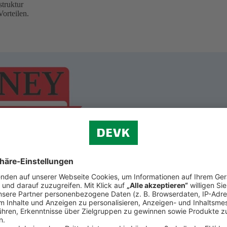
truktur
orteilen.