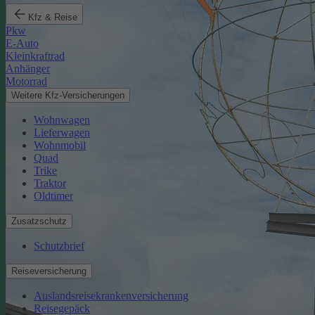
Kfz & Reise
Pkw
E-Auto
Kleinkraftrad
Anhänger
Motorrad
Weitere Kfz-Versicherungen
Wohnwagen
Lieferwagen
Wohnmobil
Quad
Trike
Traktor
Oldtimer
Zusatzschutz
Schutzbrief
Reiseversicherung
Auslandsreisekrankenversicherung
Reisegepäck