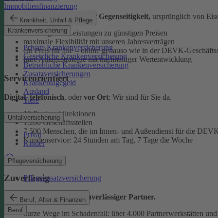
Immobilienfinanzierung
Als
Versicherungsverein auf Gegenseitigkeit,
ursprünglich von Eise
Krankheit, Unfall & Pflege
Krankenversicherung
überzeugende Leistungen zu günstigen Preisen
maximale Flexibilität mit unseren Jahresverträgen
Private Krankenversicherung
ein Preis für alle – online genauso wie in der DEVK-Geschäftss
Gesetzliche Krankenversicherung
faire Anlagestrategie mit nachhaltiger Wertentwicklung
Betriebliche Krankenversicherung
Zusatzversicherungen
Serviceorientiert
Krankentagegeld
Ausland
Digital
,
telefonisch
, oder
vor Ort
: Wir sind für Sie da.
Tiere
19 Regionaldirektionen
Unfallversicherung
1.200 Geschäftsstellen
7.500 Menschen, die im Innen- und Außendienst für die DEVK
Privat
Kundenservice: 24 Stunden am Tag, 7 Tage die Woche
Kinder
Beratung finden
Pflegeversicherung
Zuverlässig
Pflegezusatzversicherung
Wir sind ein
starker und zuverlässiger Partner.
Beruf, Alter & Finanzen
Beruf
kurze Wege im Schadenfall: über 4.000 Partnerwerkstätten und 