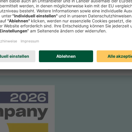
r Zeitschrift Focus-Money die Verbraucherfreundlichkeit deutscher Se