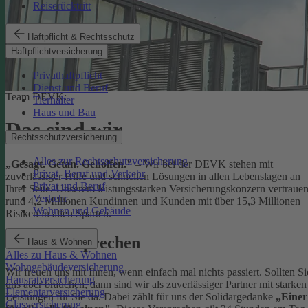
Reiserücktritt
Haftpflicht & Rechtsschutz
Haftpflichtversicherung
Privathaftpflicht
Dienst und Beruf
Team DEVK:
Tierhalter
Haus und Bau
Das sind wir
Rechtsschutzversicherung
Alles zur Rechtsschutzversicherung
„Gesagt. Getan. Geholfen."
– Wir bei der DEVK stehen mit
Privat, Beruf und Verkehr
zuverlässiger Hilfe und schnellen Lösungen in allen Lebenslagen an
Privat und Beruf
Ihrer Seite. Unserem leistungsstarken Versicherungskonzern vertraue
Verkehr
rund 4,2 Millionen Kundinnen und Kunden mit über 15,3 Millionen
Wohnen und Gebäude
Risiken in allen Sparten.
Unser Versprechen
Haus & Wohnen
Alles zu Haus & Wohnen
Wohngebäudeversicherung
Wir freuen uns mit Ihnen, wenn einfach mal nichts passiert. Sollten Si
Hausratversicherung
uns aber brauchen, dann sind wir als zuverlässiger Partner mit starken
Elementarversicherung
Leistungen für Sie da. Dabei zählt für uns der Solidargedanke
„Einer
Glasversicherung