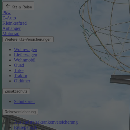
Kfz & Reise
Pkw
E-Auto
Kleinkraftrad
Anhänger
Motorrad
Weitere Kfz-Versicherungen
Wohnwagen
Lieferwagen
Wohnmobil
Quad
Trike
Traktor
Oldtimer
Zusatzschutz
Schutzbrief
Reiseversicherung
Auslandsreisekrankenversicherung
Reisegepäck