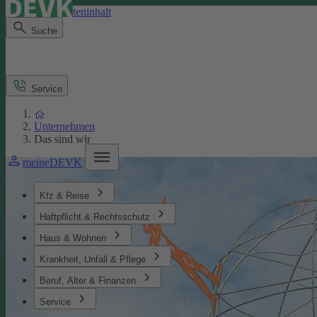
Direkt zum Seiteninhalt
Suche
Service
Unternehmen
Das sind wir
meineDEVK
Kfz & Reise
Haftpflicht & Rechtsschutz
Haus & Wohnen
Krankheit, Unfall & Pflege
Beruf, Alter & Finanzen
Service