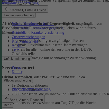
für alle, alle für einen"
. Dieses Versprechen gilt 24 Stunden am Tag,
Immobilienfinanzierung
7 Tage in der Woche.
Krankheit, Unfall & Pflege
Ehrlich
Krankenversicherung
Als
Versicherungsverein auf Gegenseitigkeit,
ursprünglich von
Private Krankenversicherung
Eisenbahnern für Eisenbahner gegründet, leben wir ein faires
Gesetzliche Krankenversicherung
Miteinander.
Betriebliche Krankenversicherung
Zusatzversicherungen
überzeugende Leistungen zu günstigen Preisen
Krankentagegeld
maximale Flexibilität mit unseren Jahresverträgen
Ausland
ein Preis für alle – online genauso wie in der DEVK-
Tiere
Geschäftsstelle
faire Anlagestrategie mit nachhaltiger Wertentwicklung
Unfallversicherung
Serviceorientiert
Privat
Kinder
Digital
,
telefonisch
, oder
vor Ort
: Wir sind für Sie da.
Pflegeversicherung
19 Regionaldirektionen
Pflegezusatzversicherung
1.200 Geschäftsstellen
7.500 Menschen, die im Innen- und Außendienst für die DEV
arbeiten
Beruf, Alter & Finanzen
Kundenservice: 24 Stunden am Tag, 7 Tage die Woche
Beruf