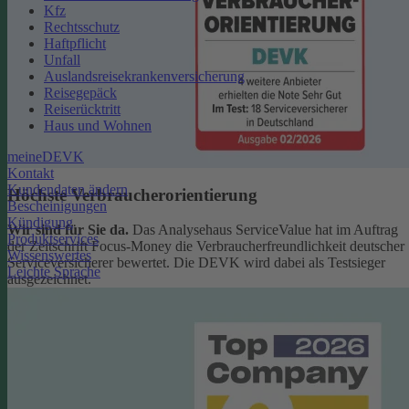
Kfz
Rechtsschutz
Haftpflicht
Unfall
Auslandsreisekrankenversicherung
Reisegepäck
Reiserücktritt
Haus und Wohnen
meineDEVK
Kontakt
Kundendaten ändern
Höchste Verbraucherorientierung
Bescheinigungen
Kündigung
Wir sind für Sie da.
Das Analysehaus ServiceValue hat im Auftrag
Produktservices
der Zeitschrift Focus-Money die Verbraucherfreundlichkeit deutscher
Wissenswertes
Serviceversicherer bewertet. Die DEVK wird dabei als Testsieger
Leichte Sprache
ausgezeichnet.