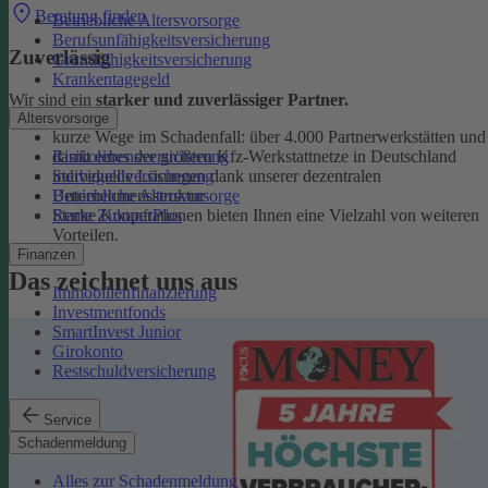
Beratung finden
Betriebliche Altersvorsorge
Berufsunfähigkeitsversicherung
Zuverlässig
Grundfähigkeitsversicherung
Krankentagegeld
Wir sind ein
starker und zuverlässiger Partner.
Altersvorsorge
kurze Wege im Schadenfall: über 4.000 Partnerwerkstätten und
Risikolebensversicherung
damit eines der größten Kfz-Werkstattnetze in Deutschland
Sterbegeldversicherung
individuelle Lösungen dank unserer dezentralen
Betriebliche Altersvorsorge
Unternehmensstruktur
Rente ZukunftPlus
Starke Kooperationen bieten Ihnen eine Vielzahl von weiteren
Vorteilen.
Finanzen
Das zeichnet uns aus
Immobilienfinanzierung
Investmentfonds
SmartInvest Junior
Girokonto
Restschuldversicherung
Service
Schadenmeldung
Alles zur Schadenmeldung