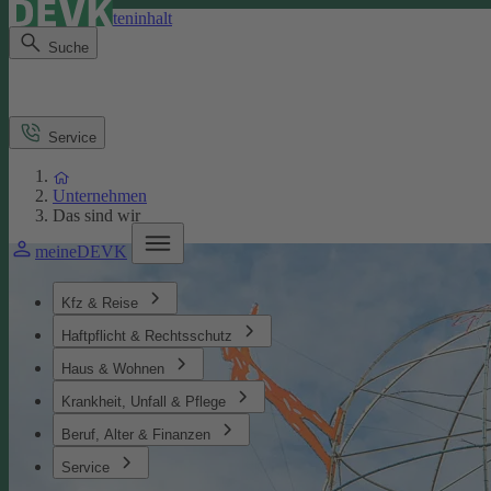
Direkt zum Seiteninhalt
Suche
Service
Unternehmen
Das sind wir
meineDEVK
Kfz & Reise
Haftpflicht & Rechtsschutz
Haus & Wohnen
Krankheit, Unfall & Pflege
Beruf, Alter & Finanzen
Service