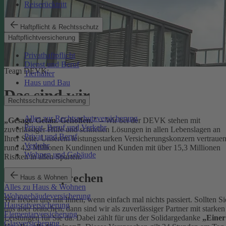
Reiserücktritt
Haftpflicht & Rechtsschutz
Haftpflichtversicherung
Privathaftpflicht
Dienst und Beruf
Team DEVK:
Tierhalter
Haus und Bau
Das sind wir
Rechtsschutzversicherung
Alles zur Rechtsschutzversicherung
„Gesagt. Getan. Geholfen."
– Wir bei der DEVK stehen mit
Privat, Beruf und Verkehr
zuverlässiger Hilfe und schnellen Lösungen in allen Lebenslagen an
Privat und Beruf
Ihrer Seite. Unserem leistungsstarken Versicherungskonzern vertraue
Verkehr
rund 4,2 Millionen Kundinnen und Kunden mit über 15,3 Millionen
Wohnen und Gebäude
Risiken in allen Sparten.
Unser Versprechen
Haus & Wohnen
Alles zu Haus & Wohnen
Wohngebäudeversicherung
Wir freuen uns mit Ihnen, wenn einfach mal nichts passiert. Sollten Si
Hausratversicherung
uns aber brauchen, dann sind wir als zuverlässiger Partner mit starken
Elementarversicherung
Leistungen für Sie da. Dabei zählt für uns der Solidargedanke
„Einer
Glasversicherung