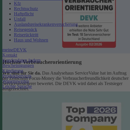
Kfz
Rechtsschutz
Haftpflicht
Unfall
Auslandsreisekrankenversicherung
Reisegepäck
Reiserücktritt
Haus und Wohnen
meineDEVK
Kontakt
Kundendaten ändern
Höchste Verbraucherorientierung
Bescheinigungen
Kündigung
Wir sind für Sie da.
Das Analysehaus ServiceValue hat im Auftrag
Produktservices
der Zeitschrift Focus-Money die Verbraucherfreundlichkeit deutscher
Wissenswertes
Serviceversicherer bewertet. Die DEVK wird dabei als Testsieger
Leichte Sprache
ausgezeichnet.