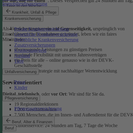
für alle, alle für einen"
. Dieses Versprechen gilt 24 Stunden am Tag,
Immobilienfinanzierung
7 Tage in der Woche.
Krankheit, Unfall & Pflege
Ehrlich
Krankenversicherung
Als
Versicherungsverein auf Gegenseitigkeit,
ursprünglich von
Private Krankenversicherung
Eisenbahnern für Eisenbahner gegründet, leben wir ein faires
Gesetzliche Krankenversicherung
Miteinander.
Betriebliche Krankenversicherung
Zusatzversicherungen
überzeugende Leistungen zu günstigen Preisen
Krankentagegeld
maximale Flexibilität mit unseren Jahresverträgen
Ausland
ein Preis für alle – online genauso wie in der DEVK-
Tiere
Geschäftsstelle
faire Anlagestrategie mit nachhaltiger Wertentwicklung
Unfallversicherung
Serviceorientiert
Privat
Kinder
Digital
,
telefonisch
, oder
vor Ort
: Wir sind für Sie da.
Pflegeversicherung
19 Regionaldirektionen
Pflegezusatzversicherung
1.200 Geschäftsstellen
7.500 Menschen, die im Innen- und Außendienst für die DEV
arbeiten
Beruf, Alter & Finanzen
Kundenservice: 24 Stunden am Tag, 7 Tage die Woche
Beruf