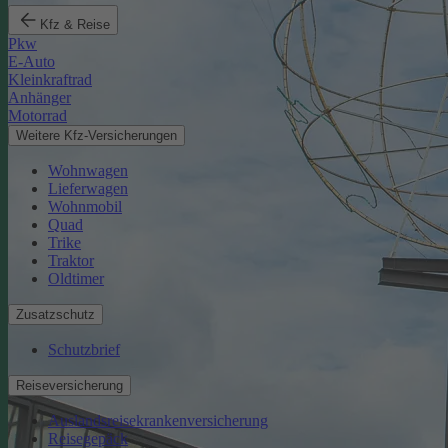
Kfz & Reise
Pkw
E-Auto
Kleinkraftrad
Anhänger
Motorrad
Weitere Kfz-Versicherungen
Wohnwagen
Lieferwagen
Wohnmobil
Quad
Trike
Traktor
Oldtimer
Zusatzschutz
Schutzbrief
Reiseversicherung
Auslandsreisekrankenversicherung
Reisegepäck