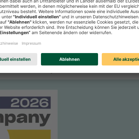
r Zeitschrift Focus-Money die Verbraucherfreundlichkeit deutscher Se