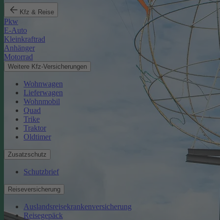
Kfz & Reise
Pkw
E-Auto
Kleinkraftrad
Anhänger
Motorrad
Weitere Kfz-Versicherungen
Wohnwagen
Lieferwagen
Wohnmobil
Quad
Trike
Traktor
Oldtimer
Zusatzschutz
Schutzbrief
Reiseversicherung
Auslandsreisekrankenversicherung
Reisegepäck