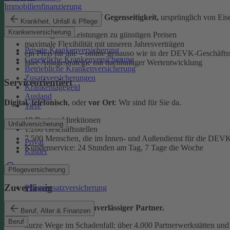
Immobilienfinanzierung
Als
Versicherungsverein auf Gegenseitigkeit,
ursprünglich von Eise
Krankheit, Unfall & Pflege
Krankenversicherung
überzeugende Leistungen zu günstigen Preisen
maximale Flexibilität mit unseren Jahresverträgen
Private Krankenversicherung
ein Preis für alle – online genauso wie in der DEVK-Geschäftss
Gesetzliche Krankenversicherung
faire Anlagestrategie mit nachhaltiger Wertentwicklung
Betriebliche Krankenversicherung
Zusatzversicherungen
Serviceorientiert
Krankentagegeld
Ausland
Digital
,
telefonisch
, oder
vor Ort
: Wir sind für Sie da.
Tiere
19 Regionaldirektionen
Unfallversicherung
1.200 Geschäftsstellen
7.500 Menschen, die im Innen- und Außendienst für die DEVK
Privat
Kundenservice: 24 Stunden am Tag, 7 Tage die Woche
Kinder
Beratung finden
Pflegeversicherung
Zuverlässig
Pflegezusatzversicherung
Wir sind ein
starker und zuverlässiger Partner.
Beruf, Alter & Finanzen
Beruf
kurze Wege im Schadenfall: über 4.000 Partnerwerkstätten und 