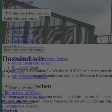
Reiserücktritt
Haftpflicht & Rechtsschutz
Haftpflichtversicherung
Privathaftpflicht
Dienst und Beruf
Tierhalter
Haus und Bau
Team DEVK:
Rechtsschutzversicherung
Das sind wir
Alles zur Rechtsschutzversicherung
Privat, Beruf und Verkehr
Privat und Beruf
„Gesagt. Getan. Geholfen."
– Wir bei der DEVK stehen mit zuverläs
Verkehr
Millionen Kundinnen und Kunden mit über 15,3 Millionen Risiken in 
Wohnen und Gebäude
Unser Versprechen
Haus & Wohnen
Alles zu Haus & Wohnen
Wir freuen uns mit Ihnen, wenn einfach mal nichts passiert. Sollten S
Wohngebäudeversicherung
für alle, alle für einen"
. Dieses Versprechen gilt 24 Stunden am Tag
Hausratversicherung
Elementarversicherung
Ehrlich
Glasversicherung