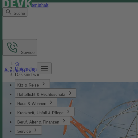
Direkt zum Seiteninhalt
Suche
Service
Unternehmen
meineDEVK
Das sind wir
Kfz & Reise
Haftpflicht & Rechtsschutz
Haus & Wohnen
Krankheit, Unfall & Pflege
Beruf, Alter & Finanzen
Service