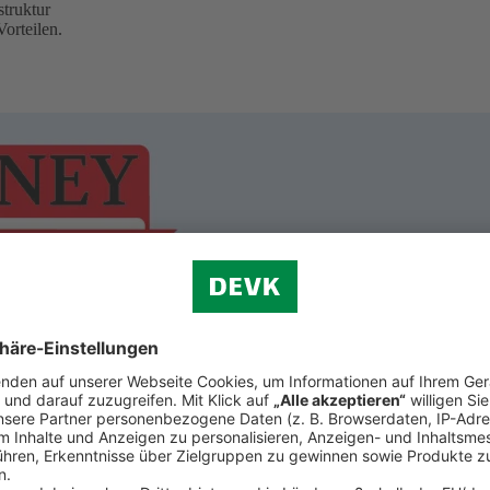
truktur
orteilen.