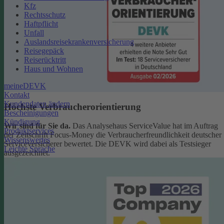
Kfz
Rechtsschutz
Haftpflicht
Unfall
Auslandsreisekrankenversicherung
Reisegepäck
Reiserücktritt
Haus und Wohnen
meineDEVK
Kontakt
Kundendaten ändern
Höchste Verbraucherorientierung
Bescheinigungen
Kündigung
Wir sind für Sie da.
Das Analysehaus ServiceValue hat im Auftrag
Produktservices
der Zeitschrift Focus-Money die Verbraucherfreundlichkeit deutscher
Wissenswertes
Serviceversicherer bewertet. Die DEVK wird dabei als Testsieger
Leichte Sprache
ausgezeichnet.