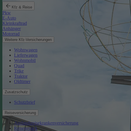
Kfz & Reise
Pkw
E-Auto
Kleinkraftrad
Anhänger
Motorrad
Weitere Kfz-Versicherungen
Wohnwagen
Lieferwagen
Wohnmobil
Quad
Trike
Traktor
Oldtimer
Zusatzschutz
Schutzbrief
Reiseversicherung
Auslandsreisekrankenversicherung
Reisegepäck