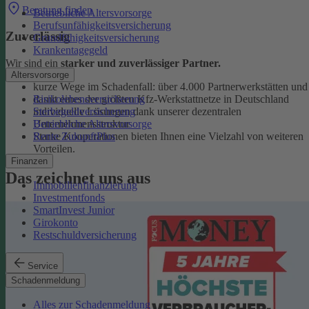
Beratung finden
Betriebliche Altersvorsorge
Berufsunfähigkeitsversicherung
Zuverlässig
Grundfähigkeitsversicherung
Krankentagegeld
Wir sind ein
starker und zuverlässiger Partner.
Altersvorsorge
kurze Wege im Schadenfall: über 4.000 Partnerwerkstätten und
Risikolebensversicherung
damit eines der größten Kfz-Werkstattnetze in Deutschland
Sterbegeldversicherung
individuelle Lösungen dank unserer dezentralen
Betriebliche Altersvorsorge
Unternehmensstruktur
Rente ZukunftPlus
Starke Kooperationen bieten Ihnen eine Vielzahl von weiteren
Vorteilen.
Finanzen
Das zeichnet uns aus
Immobilienfinanzierung
Investmentfonds
SmartInvest Junior
Girokonto
Restschuldversicherung
Service
Schadenmeldung
Alles zur Schadenmeldung