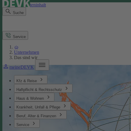
Direkt zum Seiteninhalt
Suche
Service
Unternehmen
Das sind wir
meineDEVK
Kfz & Reise
Haftpflicht & Rechtsschutz
Haus & Wohnen
Krankheit, Unfall & Pflege
Beruf, Alter & Finanzen
Service