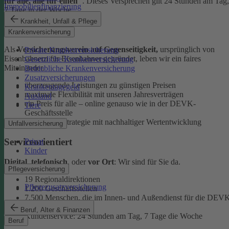
für alle, alle für einen"
. Dieses Versprechen gilt 24 Stunden am Tag,
Immobilienfinanzierung
7 Tage in der Woche.
Krankheit, Unfall & Pflege
Ehrlich
Krankenversicherung
Als
Versicherungsverein auf Gegenseitigkeit,
ursprünglich von
Private Krankenversicherung
Eisenbahnern für Eisenbahner gegründet, leben wir ein faires
Gesetzliche Krankenversicherung
Miteinander.
Betriebliche Krankenversicherung
Zusatzversicherungen
überzeugende Leistungen zu günstigen Preisen
Krankentagegeld
maximale Flexibilität mit unseren Jahresverträgen
Ausland
ein Preis für alle – online genauso wie in der DEVK-
Tiere
Geschäftsstelle
faire Anlagestrategie mit nachhaltiger Wertentwicklung
Unfallversicherung
Serviceorientiert
Privat
Kinder
Digital
,
telefonisch
, oder
vor Ort
: Wir sind für Sie da.
Pflegeversicherung
19 Regionaldirektionen
Pflegezusatzversicherung
1.200 Geschäftsstellen
7.500 Menschen, die im Innen- und Außendienst für die DEV
arbeiten
Beruf, Alter & Finanzen
Kundenservice: 24 Stunden am Tag, 7 Tage die Woche
Beruf