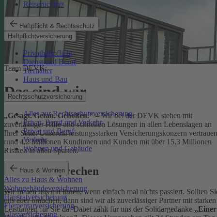
Reiserücktritt
Haftpflicht & Rechtsschutz
Haftpflichtversicherung
Privathaftpflicht
Dienst und Beruf
Team DEVK:
Tierhalter
Haus und Bau
Das sind wir
Rechtsschutzversicherung
Alles zur Rechtsschutzversicherung
„Gesagt. Getan. Geholfen."
– Wir bei der DEVK stehen mit
Privat, Beruf und Verkehr
zuverlässiger Hilfe und schnellen Lösungen in allen Lebenslagen an
Privat und Beruf
Ihrer Seite. Unserem leistungsstarken Versicherungskonzern vertraue
Verkehr
rund 4,2 Millionen Kundinnen und Kunden mit über 15,3 Millionen
Wohnen und Gebäude
Risiken in allen Sparten.
Unser Versprechen
Haus & Wohnen
Alles zu Haus & Wohnen
Wohngebäudeversicherung
Wir freuen uns mit Ihnen, wenn einfach mal nichts passiert. Sollten Si
Hausratversicherung
uns aber brauchen, dann sind wir als zuverlässiger Partner mit starken
Elementarversicherung
Leistungen für Sie da. Dabei zählt für uns der Solidargedanke
„Einer
Glasversicherung