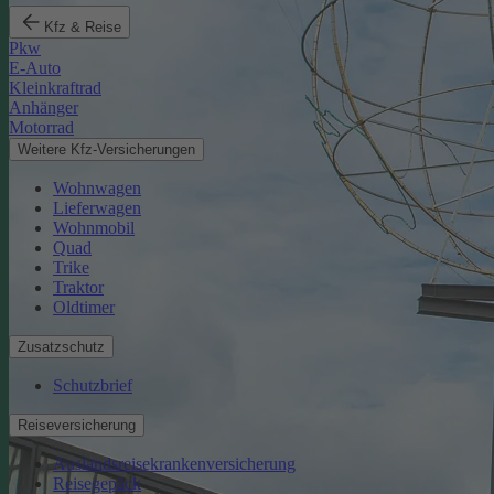
Kfz & Reise
Pkw
E-Auto
Kleinkraftrad
Anhänger
Motorrad
Weitere Kfz-Versicherungen
Wohnwagen
Lieferwagen
Wohnmobil
Quad
Trike
Traktor
Oldtimer
Zusatzschutz
Schutzbrief
Reiseversicherung
Auslandsreisekrankenversicherung
Reisegepäck