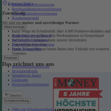
Beratung finden
Betriebliche Altersvorsorge
Berufsunfähigkeitsversicherung
Zuverlässig
Grundfähigkeitsversicherung
Krankentagegeld
Wir sind ein
starker und zuverlässiger Partner.
Altersvorsorge
kurze Wege im Schadenfall: über 4.000 Partnerwerkstätten und
Risikolebensversicherung
damit eines der größten Kfz-Werkstattnetze in Deutschland
Sterbegeldversicherung
individuelle Lösungen dank unserer dezentralen
Betriebliche Altersvorsorge
Unternehmensstruktur
Rente ZukunftPlus
Starke Kooperationen bieten Ihnen eine Vielzahl von weiteren
Vorteilen.
Finanzen
Das zeichnet uns aus
Immobilienfinanzierung
Investmentfonds
SmartInvest Junior
Girokonto
Restschuldversicherung
Service
Schadenmeldung
Alles zur Schadenmeldung