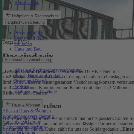
Reiserücktritt
Haftpflicht & Rechtsschutz
Haftpflichtversicherung
Privathaftpflicht
Dienst und Beruf
Team DEVK:
Tierhalter
Haus und Bau
Das sind wir
Rechtsschutzversicherung
Alles zur Rechtsschutzversicherung
„Gesagt. Getan. Geholfen."
– Wir bei der DEVK stehen mit
Privat, Beruf und Verkehr
zuverlässiger Hilfe und schnellen Lösungen in allen Lebenslagen an
Privat und Beruf
Ihrer Seite. Unserem leistungsstarken Versicherungskonzern vertraue
Verkehr
rund 4,2 Millionen Kundinnen und Kunden mit über 15,3 Millionen
Wohnen und Gebäude
Risiken in allen Sparten.
Unser Versprechen
Haus & Wohnen
Alles zu Haus & Wohnen
Wohngebäudeversicherung
Wir freuen uns mit Ihnen, wenn einfach mal nichts passiert. Sollten Si
Hausratversicherung
uns aber brauchen, dann sind wir als zuverlässiger Partner mit starken
Elementarversicherung
Leistungen für Sie da. Dabei zählt für uns der Solidargedanke
„Einer
Glasversicherung