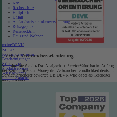
Kfz
Rechtsschutz
Haftpflicht
Unfall
Auslandsreisekrankenversicherung
Reisegepäck
Reiserücktritt
Haus und Wohnen
meineDEVK
Kontakt
Kundendaten ändern
Höchste Verbraucherorientierung
Bescheinigungen
Kündigung
Wir sind für Sie da.
Das Analysehaus ServiceValue hat im Auftrag
Produktservices
der Zeitschrift Focus-Money die Verbraucherfreundlichkeit deutscher
Wissenswertes
Serviceversicherer bewertet. Die DEVK wird dabei als Testsieger
Leichte Sprache
ausgezeichnet.