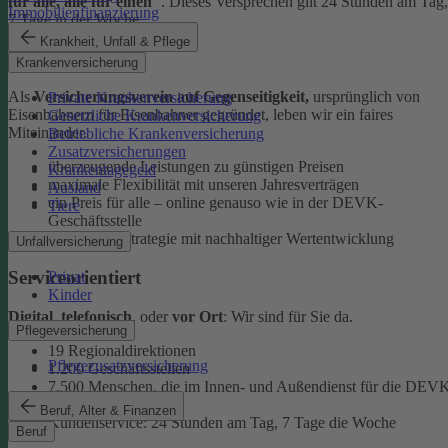
für alle, alle für einen"
. Dieses Versprechen gilt 24 Stunden am Tag,
Immobilienfinanzierung
7 Tage in der Woche.
Krankheit, Unfall & Pflege
Ehrlich
Krankenversicherung
Als
Versicherungsverein auf Gegenseitigkeit,
ursprünglich von
Private Krankenversicherung
Eisenbahnern für Eisenbahner gegründet, leben wir ein faires
Gesetzliche Krankenversicherung
Miteinander.
Betriebliche Krankenversicherung
Zusatzversicherungen
überzeugende Leistungen zu günstigen Preisen
Krankentagegeld
maximale Flexibilität mit unseren Jahresverträgen
Ausland
ein Preis für alle – online genauso wie in der DEVK-
Tiere
Geschäftsstelle
faire Anlagestrategie mit nachhaltiger Wertentwicklung
Unfallversicherung
Serviceorientiert
Privat
Kinder
Digital
,
telefonisch
, oder
vor Ort
: Wir sind für Sie da.
Pflegeversicherung
19 Regionaldirektionen
Pflegezusatzversicherung
1.200 Geschäftsstellen
7.500 Menschen, die im Innen- und Außendienst für die DEV
arbeiten
Beruf, Alter & Finanzen
Kundenservice: 24 Stunden am Tag, 7 Tage die Woche
Beruf