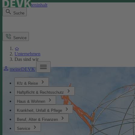
Direkt zum Seiteninhalt
Suche
Service
Unternehmen
Das sind wir
meineDEVK
Kfz & Reise
Haftpflicht & Rechtsschutz
Haus & Wohnen
Krankheit, Unfall & Pflege
Beruf, Alter & Finanzen
Service