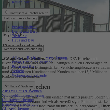
Reiserücktritt
Haftpflicht & Rechtsschutz
Haftpflichtversicherung
Privathaftpflicht
Dienst und Beruf
Team DEVK:
Tierhalter
Haus und Bau
Das sind wir
Rechtsschutzversicherung
Alles zur Rechtsschutzversicherung
„Gesagt. Getan. Geholfen."
– Wir bei der DEVK stehen mit
Privat, Beruf und Verkehr
zuverlässiger Hilfe und schnellen Lösungen in allen Lebenslagen an
Privat und Beruf
Ihrer Seite. Unserem leistungsstarken Versicherungskonzern vertraue
Verkehr
rund 4,2 Millionen Kundinnen und Kunden mit über 15,3 Millionen
Wohnen und Gebäude
Risiken in allen Sparten.
Unser Versprechen
Haus & Wohnen
Alles zu Haus & Wohnen
Wohngebäudeversicherung
Wir freuen uns mit Ihnen, wenn einfach mal nichts passiert. Sollten Si
Hausratversicherung
uns aber brauchen, dann sind wir als zuverlässiger Partner mit starken
Elementarversicherung
Leistungen für Sie da. Dabei zählt für uns der Solidargedanke
„Einer
Glasversicherung