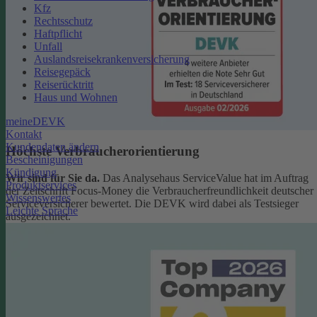
Kfz
Rechtsschutz
Haftpflicht
Unfall
Auslandsreisekrankenversicherung
Reisegepäck
Reiserücktritt
Haus und Wohnen
meineDEVK
Kontakt
Kundendaten ändern
Höchste Verbraucherorientierung
Bescheinigungen
Kündigung
Wir sind für Sie da.
Das Analysehaus ServiceValue hat im Auftrag
Produktservices
der Zeitschrift Focus-Money die Verbraucherfreundlichkeit deutscher
Wissenswertes
Serviceversicherer bewertet. Die DEVK wird dabei als Testsieger
Leichte Sprache
ausgezeichnet.