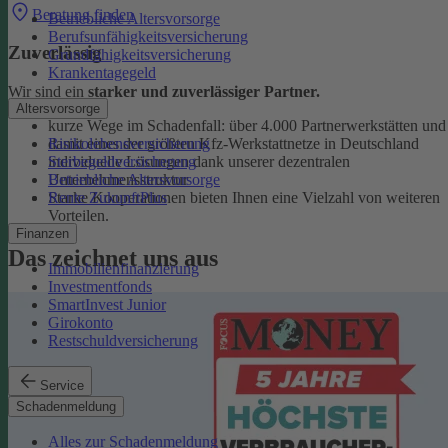
Beratung finden
Betriebliche Altersvorsorge
Berufsunfähigkeitsversicherung
Zuverlässig
Grundfähigkeitsversicherung
Krankentagegeld
Wir sind ein
starker und zuverlässiger Partner.
Altersvorsorge
kurze Wege im Schadenfall: über 4.000 Partnerwerkstätten und
Risikolebensversicherung
damit eines der größten Kfz-Werkstattnetze in Deutschland
Sterbegeldversicherung
individuelle Lösungen dank unserer dezentralen
Betriebliche Altersvorsorge
Unternehmensstruktur
Rente ZukunftPlus
Starke Kooperationen bieten Ihnen eine Vielzahl von weiteren
Vorteilen.
Finanzen
Das zeichnet uns aus
Immobilienfinanzierung
Investmentfonds
SmartInvest Junior
Girokonto
Restschuldversicherung
Service
Schadenmeldung
Alles zur Schadenmeldung