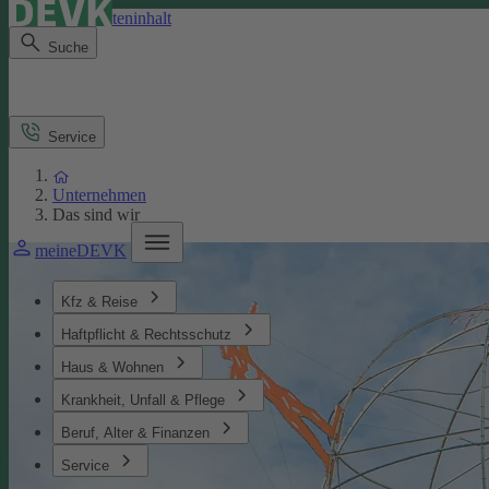
Direkt zum Seiteninhalt
Suche
Service
Unternehmen
Das sind wir
meineDEVK
Kfz & Reise
Haftpflicht & Rechtsschutz
Haus & Wohnen
Krankheit, Unfall & Pflege
Beruf, Alter & Finanzen
Service