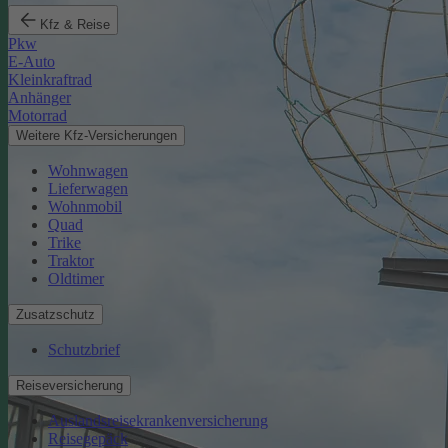
Kfz & Reise
Pkw
E-Auto
Kleinkraftrad
Anhänger
Motorrad
Weitere Kfz-Versicherungen
Wohnwagen
Lieferwagen
Wohnmobil
Quad
Trike
Traktor
Oldtimer
Zusatzschutz
Schutzbrief
Reiseversicherung
Auslandsreisekrankenversicherung
Reisegepäck