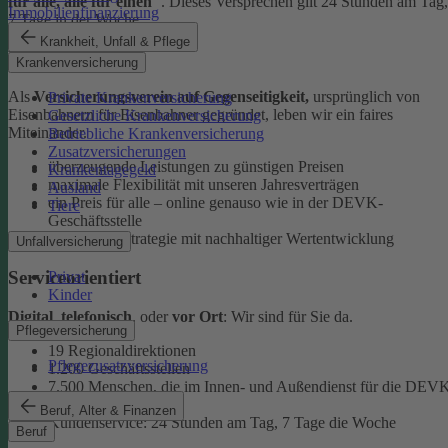
für alle, alle für einen"
. Dieses Versprechen gilt 24 Stunden am Tag,
Immobilienfinanzierung
7 Tage in der Woche.
Krankheit, Unfall & Pflege
Ehrlich
Krankenversicherung
Als
Versicherungsverein auf Gegenseitigkeit,
ursprünglich von
Private Krankenversicherung
Eisenbahnern für Eisenbahner gegründet, leben wir ein faires
Gesetzliche Krankenversicherung
Miteinander.
Betriebliche Krankenversicherung
Zusatzversicherungen
überzeugende Leistungen zu günstigen Preisen
Krankentagegeld
maximale Flexibilität mit unseren Jahresverträgen
Ausland
ein Preis für alle – online genauso wie in der DEVK-
Tiere
Geschäftsstelle
faire Anlagestrategie mit nachhaltiger Wertentwicklung
Unfallversicherung
Serviceorientiert
Privat
Kinder
Digital
,
telefonisch
, oder
vor Ort
: Wir sind für Sie da.
Pflegeversicherung
19 Regionaldirektionen
Pflegezusatzversicherung
1.200 Geschäftsstellen
7.500 Menschen, die im Innen- und Außendienst für die DEV
arbeiten
Beruf, Alter & Finanzen
Kundenservice: 24 Stunden am Tag, 7 Tage die Woche
Beruf