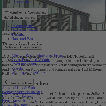
Reiserücktritt
Haftpflicht & Rechtsschutz
Haftpflichtversicherung
Privathaftpflicht
Dienst und Beruf
Team DEVK:
Tierhalter
Haus und Bau
Das sind wir
Rechtsschutzversicherung
Alles zur Rechtsschutzversicherung
„Gesagt. Getan. Geholfen."
– Wir bei der DEVK stehen mit
Privat, Beruf und Verkehr
zuverlässiger Hilfe und schnellen Lösungen in allen Lebenslagen an
Privat und Beruf
Ihrer Seite. Unserem leistungsstarken Versicherungskonzern vertraue
Verkehr
rund 4,2 Millionen Kundinnen und Kunden mit über 15,3 Millionen
Wohnen und Gebäude
Risiken in allen Sparten.
Unser Versprechen
Haus & Wohnen
Alles zu Haus & Wohnen
Wohngebäudeversicherung
Wir freuen uns mit Ihnen, wenn einfach mal nichts passiert. Sollten Si
Hausratversicherung
uns aber brauchen, dann sind wir als zuverlässiger Partner mit starken
Elementarversicherung
Leistungen für Sie da. Dabei zählt für uns der Solidargedanke
„Einer
Glasversicherung