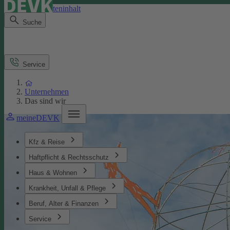
Direkt zum Seiteninhalt
Suche
Service
Unternehmen
Das sind wir
meineDEVK
Kfz & Reise
Haftpflicht & Rechtsschutz
Haus & Wohnen
Krankheit, Unfall & Pflege
Beruf, Alter & Finanzen
Service