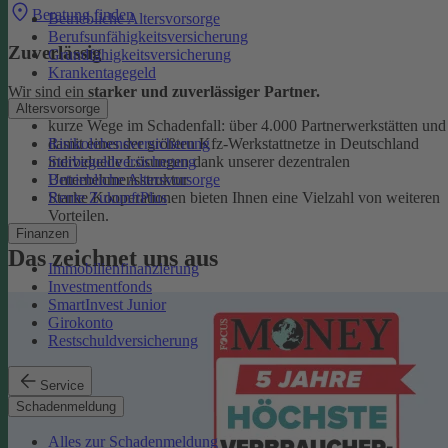
Beratung finden
Betriebliche Altersvorsorge
Berufsunfähigkeitsversicherung
Zuverlässig
Grundfähigkeitsversicherung
Krankentagegeld
Wir sind ein
starker und zuverlässiger Partner.
Altersvorsorge
kurze Wege im Schadenfall: über 4.000 Partnerwerkstätten und
Risikolebensversicherung
damit eines der größten Kfz-Werkstattnetze in Deutschland
Sterbegeldversicherung
individuelle Lösungen dank unserer dezentralen
Betriebliche Altersvorsorge
Unternehmensstruktur
Rente ZukunftPlus
Starke Kooperationen bieten Ihnen eine Vielzahl von weiteren
Vorteilen.
Finanzen
Das zeichnet uns aus
Immobilienfinanzierung
Investmentfonds
SmartInvest Junior
Girokonto
Restschuldversicherung
Service
Schadenmeldung
Alles zur Schadenmeldung