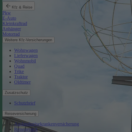
Kfz & Reise
Pkw
E-Auto
Kleinkraftrad
Anhänger
Motorrad
Weitere Kfz-Versicherungen
Wohnwagen
Lieferwagen
Wohnmobil
Quad
Trike
Traktor
Oldtimer
Zusatzschutz
Schutzbrief
Reiseversicherung
Auslandsreisekrankenversicherung
Reisegepäck