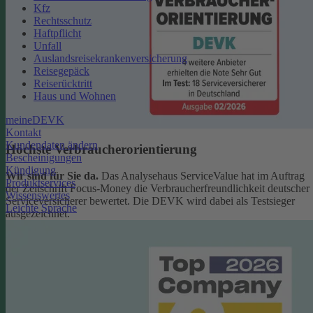
Kfz
Rechtsschutz
Haftpflicht
Unfall
Auslandsreisekrankenversicherung
Reisegepäck
Reiserücktritt
Haus und Wohnen
meineDEVK
Kontakt
Kundendaten ändern
Höchste Verbraucherorientierung
Bescheinigungen
Kündigung
Wir sind für Sie da.
Das Analysehaus ServiceValue hat im Auftrag
Produktservices
der Zeitschrift Focus-Money die Verbraucherfreundlichkeit deutscher
Wissenswertes
Serviceversicherer bewertet. Die DEVK wird dabei als Testsieger
Leichte Sprache
ausgezeichnet.