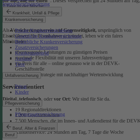
für alle, alle für einen"
. Dieses Versprechen gilt 24 Stunden am Tag,
Immobilienfinanzierung
7 Tage in der Woche.
Krankheit, Unfall & Pflege
Ehrlich
Krankenversicherung
Als
Versicherungsverein auf Gegenseitigkeit,
ursprünglich von
Private Krankenversicherung
Eisenbahnern für Eisenbahner gegründet, leben wir ein faires
Gesetzliche Krankenversicherung
Miteinander.
Betriebliche Krankenversicherung
Zusatzversicherungen
überzeugende Leistungen zu günstigen Preisen
Krankentagegeld
maximale Flexibilität mit unseren Jahresverträgen
Ausland
ein Preis für alle – online genauso wie in der DEVK-
Tiere
Geschäftsstelle
faire Anlagestrategie mit nachhaltiger Wertentwicklung
Unfallversicherung
Serviceorientiert
Privat
Kinder
Digital
,
telefonisch
, oder
vor Ort
: Wir sind für Sie da.
Pflegeversicherung
19 Regionaldirektionen
Pflegezusatzversicherung
1.200 Geschäftsstellen
7.500 Menschen, die im Innen- und Außendienst für die DEV
arbeiten
Beruf, Alter & Finanzen
Kundenservice: 24 Stunden am Tag, 7 Tage die Woche
Beruf