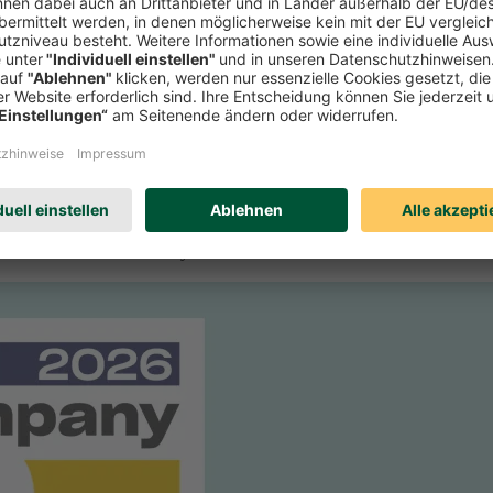
r Zeitschrift Focus-Money die Verbraucherfreundlichkeit deutscher Se