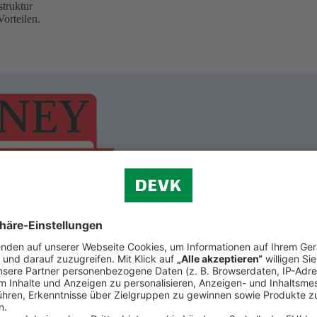
truktur
orteilen.