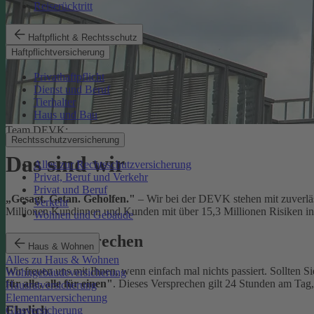
Reiserücktritt
Haftpflicht & Rechtsschutz
Haftpflichtversicherung
Privathaftpflicht
Dienst und Beruf
Tierhalter
Haus und Bau
Team DEVK:
Rechtsschutzversicherung
Das sind wir
Alles zur Rechtsschutzversicherung
Privat, Beruf und Verkehr
Privat und Beruf
„Gesagt. Getan. Geholfen."
– Wir bei der DEVK stehen mit zuverläs
Verkehr
Millionen Kundinnen und Kunden mit über 15,3 Millionen Risiken in 
Wohnen und Gebäude
Unser Versprechen
Haus & Wohnen
Alles zu Haus & Wohnen
Wir freuen uns mit Ihnen, wenn einfach mal nichts passiert. Sollten S
Wohngebäudeversicherung
für alle, alle für einen"
. Dieses Versprechen gilt 24 Stunden am Tag
Hausratversicherung
Elementarversicherung
Ehrlich
Glasversicherung