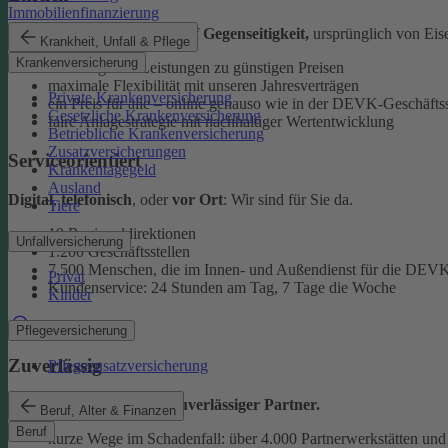
Immobilienfinanzierung
Als
Versicherungsverein auf Gegenseitigkeit,
ursprünglich von Eise
Krankheit, Unfall & Pflege
Krankenversicherung
überzeugende Leistungen zu günstigen Preisen
maximale Flexibilität mit unseren Jahresverträgen
Private Krankenversicherung
ein Preis für alle – online genauso wie in der DEVK-Geschäftss
Gesetzliche Krankenversicherung
faire Anlagestrategie mit nachhaltiger Wertentwicklung
Betriebliche Krankenversicherung
Zusatzversicherungen
Serviceorientiert
Krankentagegeld
Ausland
Digital
,
telefonisch
, oder
vor Ort
: Wir sind für Sie da.
Tiere
19 Regionaldirektionen
Unfallversicherung
1.200 Geschäftsstellen
7.500 Menschen, die im Innen- und Außendienst für die DEVK
Privat
Kundenservice: 24 Stunden am Tag, 7 Tage die Woche
Kinder
Beratung finden
Pflegeversicherung
Zuverlässig
Pflegezusatzversicherung
Wir sind ein
starker und zuverlässiger Partner.
Beruf, Alter & Finanzen
Beruf
kurze Wege im Schadenfall: über 4.000 Partnerwerkstätten und 