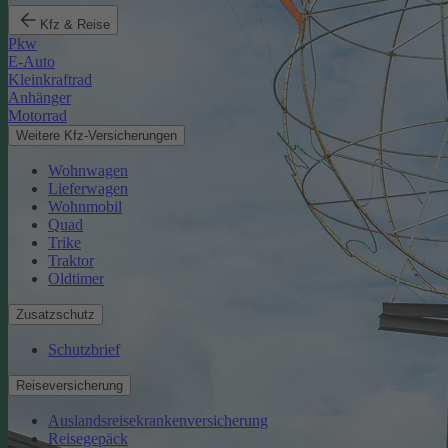
Kfz & Reise
Pkw
E-Auto
Kleinkraftrad
Anhänger
Motorrad
Weitere Kfz-Versicherungen
Wohnwagen
Lieferwagen
Wohnmobil
Quad
Trike
Traktor
Oldtimer
Zusatzschutz
Schutzbrief
Reiseversicherung
Auslandsreisekrankenversicherung
Reisegepäck