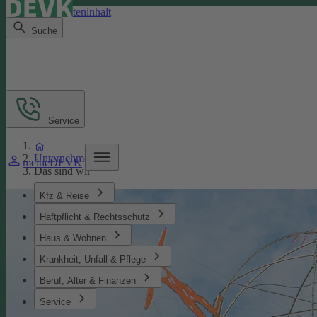
Direkt zum Seiteninhalt
Suche
Service
Unternehmen
meineDEVK
Das sind wir
Kfz & Reise
Haftpflicht & Rechtsschutz
Haus & Wohnen
Krankheit, Unfall & Pflege
Beruf, Alter & Finanzen
Service