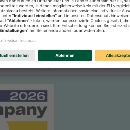
r Zeitschrift Focus-Money die Verbraucherfreundlichkeit deutscher Se