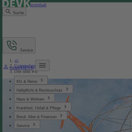
Direkt zum Seiteninhalt
Suche
Service
Unternehmen
meineDEVK
Das sind wir
Kfz & Reise
Haftpflicht & Rechtsschutz
Haus & Wohnen
Krankheit, Unfall & Pflege
Beruf, Alter & Finanzen
Service