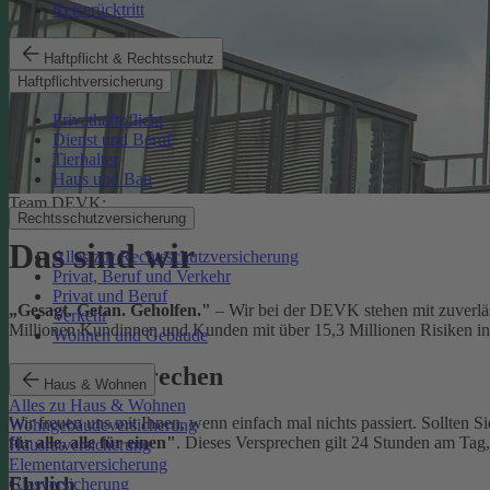
Reiserücktritt
Haftpflicht & Rechtsschutz
Haftpflichtversicherung
Privathaftpflicht
Dienst und Beruf
Tierhalter
Haus und Bau
Team DEVK:
Rechtsschutzversicherung
Das sind wir
Alles zur Rechtsschutzversicherung
Privat, Beruf und Verkehr
Privat und Beruf
„Gesagt. Getan. Geholfen."
– Wir bei der DEVK stehen mit zuverläs
Verkehr
Millionen Kundinnen und Kunden mit über 15,3 Millionen Risiken in 
Wohnen und Gebäude
Unser Versprechen
Haus & Wohnen
Alles zu Haus & Wohnen
Wir freuen uns mit Ihnen, wenn einfach mal nichts passiert. Sollten S
Wohngebäudeversicherung
für alle, alle für einen"
. Dieses Versprechen gilt 24 Stunden am Tag
Hausratversicherung
Elementarversicherung
Ehrlich
Glasversicherung