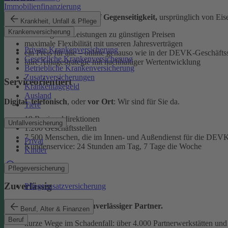
Immobilienfinanzierung
Als
Versicherungsverein auf Gegenseitigkeit,
ursprünglich von Eise
Krankheit, Unfall & Pflege
Krankenversicherung
überzeugende Leistungen zu günstigen Preisen
maximale Flexibilität mit unseren Jahresverträgen
Private Krankenversicherung
ein Preis für alle – online genauso wie in der DEVK-Geschäftss
Gesetzliche Krankenversicherung
faire Anlagestrategie mit nachhaltiger Wertentwicklung
Betriebliche Krankenversicherung
Zusatzversicherungen
Serviceorientiert
Krankentagegeld
Ausland
Digital
,
telefonisch
, oder
vor Ort
: Wir sind für Sie da.
Tiere
19 Regionaldirektionen
Unfallversicherung
1.200 Geschäftsstellen
7.500 Menschen, die im Innen- und Außendienst für die DEVK
Privat
Kundenservice: 24 Stunden am Tag, 7 Tage die Woche
Kinder
Beratung finden
Pflegeversicherung
Zuverlässig
Pflegezusatzversicherung
Wir sind ein
starker und zuverlässiger Partner.
Beruf, Alter & Finanzen
Beruf
kurze Wege im Schadenfall: über 4.000 Partnerwerkstätten und 