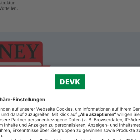
truktur
orteilen.