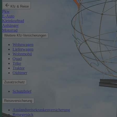
Kfz & Reise
Pkw
E-Auto
Kleinkraftrad
Anhänger
Motorrad
Weitere Kfz-Versicherungen
Wohnwagen
Lieferwagen
Wohnmobil
Quad
Trike
Traktor
Oldtimer
Zusatzschutz
Schutzbrief
Reiseversicherung
Auslandsreisekrankenversicherung
Reisegepäck