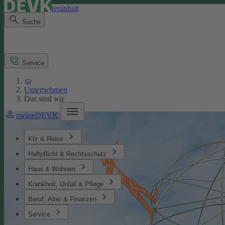
Direkt zum Seiteninhalt
Suche
Service
Unternehmen
Das sind wir
meineDEVK
Kfz & Reise
Haftpflicht & Rechtsschutz
Haus & Wohnen
Krankheit, Unfall & Pflege
Beruf, Alter & Finanzen
Service