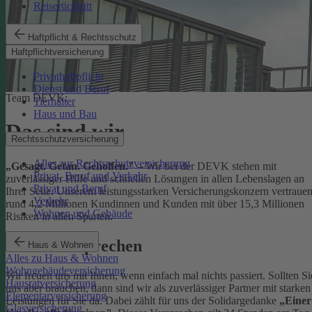
Reiserücktritt
Haftpflicht & Rechtsschutz
Haftpflichtversicherung
Privathaftpflicht
Dienst und Beruf
Team DEVK:
Tierhalter
Haus und Bau
Das sind wir
Rechtsschutzversicherung
Alles zur Rechtsschutzversicherung
„Gesagt. Getan. Geholfen."
– Wir bei der DEVK stehen mit
Privat, Beruf und Verkehr
zuverlässiger Hilfe und schnellen Lösungen in allen Lebenslagen an
Privat und Beruf
Ihrer Seite. Unserem leistungsstarken Versicherungskonzern vertraue
Verkehr
rund 4,2 Millionen Kundinnen und Kunden mit über 15,3 Millionen
Wohnen und Gebäude
Risiken in allen Sparten.
Unser Versprechen
Haus & Wohnen
Alles zu Haus & Wohnen
Wohngebäudeversicherung
Wir freuen uns mit Ihnen, wenn einfach mal nichts passiert. Sollten Si
Hausratversicherung
uns aber brauchen, dann sind wir als zuverlässiger Partner mit starken
Elementarversicherung
Leistungen für Sie da. Dabei zählt für uns der Solidargedanke
„Einer
Glasversicherung