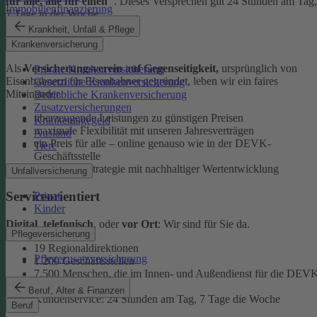
für alle, alle für einen"
. Dieses Versprechen gilt 24 Stunden am Tag,
Immobilienfinanzierung
7 Tage in der Woche.
Krankheit, Unfall & Pflege
Ehrlich
Krankenversicherung
Als
Versicherungsverein auf Gegenseitigkeit,
ursprünglich von
Private Krankenversicherung
Eisenbahnern für Eisenbahner gegründet, leben wir ein faires
Gesetzliche Krankenversicherung
Miteinander.
Betriebliche Krankenversicherung
Zusatzversicherungen
überzeugende Leistungen zu günstigen Preisen
Krankentagegeld
maximale Flexibilität mit unseren Jahresverträgen
Ausland
ein Preis für alle – online genauso wie in der DEVK-
Tiere
Geschäftsstelle
faire Anlagestrategie mit nachhaltiger Wertentwicklung
Unfallversicherung
Serviceorientiert
Privat
Kinder
Digital
,
telefonisch
, oder
vor Ort
: Wir sind für Sie da.
Pflegeversicherung
19 Regionaldirektionen
Pflegezusatzversicherung
1.200 Geschäftsstellen
7.500 Menschen, die im Innen- und Außendienst für die DEV
arbeiten
Beruf, Alter & Finanzen
Kundenservice: 24 Stunden am Tag, 7 Tage die Woche
Beruf