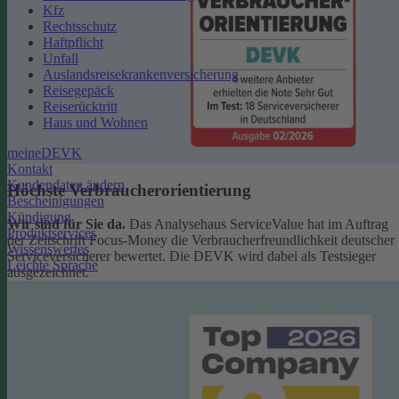
Kfz
Rechtsschutz
Haftpflicht
Unfall
Auslandsreisekrankenversicherung
Reisegepäck
Reiserücktritt
Haus und Wohnen
meineDEVK
Kontakt
Kundendaten ändern
Höchste Verbraucherorientierung
Bescheinigungen
Kündigung
Wir sind für Sie da.
Das Analysehaus ServiceValue hat im Auftrag
Produktservices
der Zeitschrift Focus-Money die Verbraucherfreundlichkeit deutscher
Wissenswertes
Serviceversicherer bewertet. Die DEVK wird dabei als Testsieger
Leichte Sprache
ausgezeichnet.