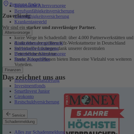
Beratung finden
Betriebliche Altersvorsorge
Berufsunfähigkeitsversicherung
Zuverlässig
Grundfähigkeitsversicherung
Krankentagegeld
Wir sind ein
starker und zuverlässiger Partner.
Altersvorsorge
kurze Wege im Schadenfall: über 4.000 Partnerwerkstätten und
Risikolebensversicherung
damit eines der größten Kfz-Werkstattnetze in Deutschland
Sterbegeldversicherung
individuelle Lösungen dank unserer dezentralen
Betriebliche Altersvorsorge
Unternehmensstruktur
Rente ZukunftPlus
Starke Kooperationen bieten Ihnen eine Vielzahl von weiteren
Vorteilen.
Finanzen
Das zeichnet uns aus
Immobilienfinanzierung
Investmentfonds
SmartInvest Junior
Girokonto
Restschuldversicherung
Service
Schadenmeldung
Alles zur Schadenmeldung