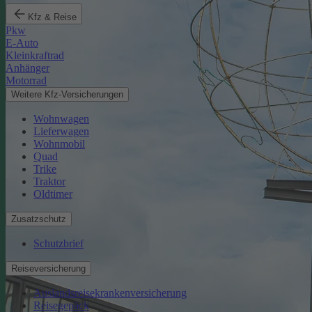
Kfz & Reise
Pkw
E-Auto
Kleinkraftrad
Anhänger
Motorrad
Weitere Kfz-Versicherungen
Wohnwagen
Lieferwagen
Wohnmobil
Quad
Trike
Traktor
Oldtimer
Zusatzschutz
Schutzbrief
Reiseversicherung
Auslandsreisekrankenversicherung
Reisegepäck