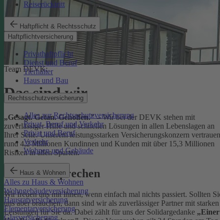
Reiserücktritt
Haftpflicht & Rechtsschutz
Haftpflichtversicherung
Privathaftpflicht
Dienst und Beruf
Team DEVK:
Tierhalter
Haus und Bau
Das sind wir
Rechtsschutzversicherung
Alles zur Rechtsschutzversicherung
„Gesagt. Getan. Geholfen."
– Wir bei der DEVK stehen mit
Privat, Beruf und Verkehr
zuverlässiger Hilfe und schnellen Lösungen in allen Lebenslagen an
Privat und Beruf
Ihrer Seite. Unserem leistungsstarken Versicherungskonzern vertraue
Verkehr
rund 4,2 Millionen Kundinnen und Kunden mit über 15,3 Millionen
Wohnen und Gebäude
Risiken in allen Sparten.
Unser Versprechen
Haus & Wohnen
Alles zu Haus & Wohnen
Wohngebäudeversicherung
Wir freuen uns mit Ihnen, wenn einfach mal nichts passiert. Sollten Si
Hausratversicherung
uns aber brauchen, dann sind wir als zuverlässiger Partner mit starken
Elementarversicherung
Leistungen für Sie da. Dabei zählt für uns der Solidargedanke
„Einer
Glasversicherung