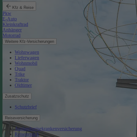
Kfz & Reise
Pkw
E-Auto
Kleinkraftrad
Anhänger
Motorrad
Weitere Kfz-Versicherungen
Wohnwagen
Lieferwagen
Wohnmobil
Quad
Trike
Traktor
Oldtimer
Zusatzschutz
Schutzbrief
Reiseversicherung
Auslandsreisekrankenversicherung
Reisegepäck