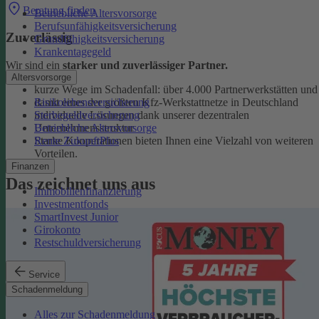
Beratung finden
Betriebliche Altersvorsorge
Berufsunfähigkeitsversicherung
Zuverlässig
Grundfähigkeitsversicherung
Krankentagegeld
Wir sind ein
starker und zuverlässiger Partner.
Altersvorsorge
kurze Wege im Schadenfall: über 4.000 Partnerwerkstätten und
Risikolebensversicherung
damit eines der größten Kfz-Werkstattnetze in Deutschland
Sterbegeldversicherung
individuelle Lösungen dank unserer dezentralen
Betriebliche Altersvorsorge
Unternehmensstruktur
Rente ZukunftPlus
Starke Kooperationen bieten Ihnen eine Vielzahl von weiteren
Vorteilen.
Finanzen
Das zeichnet uns aus
Immobilienfinanzierung
Investmentfonds
SmartInvest Junior
Girokonto
Restschuldversicherung
Service
Schadenmeldung
Alles zur Schadenmeldung