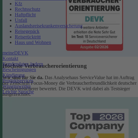
Kfz
Rechtsschutz
Haftpflicht
Unfall
Auslandsreisekrankenversicherung
Reisegepäck
Reiserücktritt
Haus und Wohnen
meineDEVK
Kontakt
Kundendaten ändern
Höchste Verbraucherorientierung
Bescheinigungen
Kündigung
Wir sind für Sie da.
Das Analysehaus ServiceValue hat im Auftrag
Produktservices
der Zeitschrift Focus-Money die Verbraucherfreundlichkeit deutscher
Wissenswertes
Serviceversicherer bewertet. Die DEVK wird dabei als Testsieger
Leichte Sprache
ausgezeichnet.