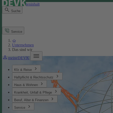
Direkt zum Seiteninhalt
Suche
Service
Unternehmen
Das sind wir
meineDEVK
Kfz & Reise
Haftpflicht & Rechtsschutz
Haus & Wohnen
Krankheit, Unfall & Pflege
Beruf, Alter & Finanzen
Service