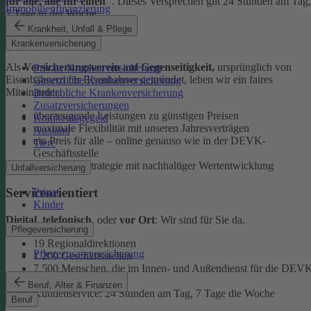
für alle, alle für einen"
. Dieses Versprechen gilt 24 Stunden am Tag,
Immobilienfinanzierung
7 Tage in der Woche.
Krankheit, Unfall & Pflege
Ehrlich
Krankenversicherung
Als
Versicherungsverein auf Gegenseitigkeit,
ursprünglich von
Private Krankenversicherung
Eisenbahnern für Eisenbahner gegründet, leben wir ein faires
Gesetzliche Krankenversicherung
Miteinander.
Betriebliche Krankenversicherung
Zusatzversicherungen
überzeugende Leistungen zu günstigen Preisen
Krankentagegeld
maximale Flexibilität mit unseren Jahresverträgen
Ausland
ein Preis für alle – online genauso wie in der DEVK-
Tiere
Geschäftsstelle
faire Anlagestrategie mit nachhaltiger Wertentwicklung
Unfallversicherung
Serviceorientiert
Privat
Kinder
Digital
,
telefonisch
, oder
vor Ort
: Wir sind für Sie da.
Pflegeversicherung
19 Regionaldirektionen
Pflegezusatzversicherung
1.200 Geschäftsstellen
7.500 Menschen, die im Innen- und Außendienst für die DEV
arbeiten
Beruf, Alter & Finanzen
Kundenservice: 24 Stunden am Tag, 7 Tage die Woche
Beruf