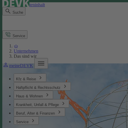
Direkt zum Seiteninhalt
Suche
Service
Unternehmen
Das sind wir
meineDEVK
Kfz & Reise
Haftpflicht & Rechtsschutz
Haus & Wohnen
Krankheit, Unfall & Pflege
Beruf, Alter & Finanzen
Service