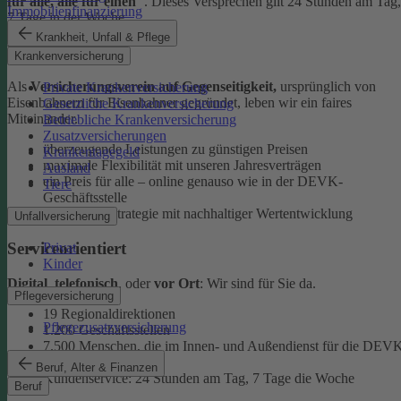
für alle, alle für einen"
. Dieses Versprechen gilt 24 Stunden am Tag,
Immobilienfinanzierung
7 Tage in der Woche.
Krankheit, Unfall & Pflege
Ehrlich
Krankenversicherung
Als
Versicherungsverein auf Gegenseitigkeit,
ursprünglich von
Private Krankenversicherung
Eisenbahnern für Eisenbahner gegründet, leben wir ein faires
Gesetzliche Krankenversicherung
Miteinander.
Betriebliche Krankenversicherung
Zusatzversicherungen
überzeugende Leistungen zu günstigen Preisen
Krankentagegeld
maximale Flexibilität mit unseren Jahresverträgen
Ausland
ein Preis für alle – online genauso wie in der DEVK-
Tiere
Geschäftsstelle
faire Anlagestrategie mit nachhaltiger Wertentwicklung
Unfallversicherung
Serviceorientiert
Privat
Kinder
Digital
,
telefonisch
, oder
vor Ort
: Wir sind für Sie da.
Pflegeversicherung
19 Regionaldirektionen
Pflegezusatzversicherung
1.200 Geschäftsstellen
7.500 Menschen, die im Innen- und Außendienst für die DEV
arbeiten
Beruf, Alter & Finanzen
Kundenservice: 24 Stunden am Tag, 7 Tage die Woche
Beruf