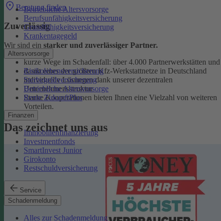
Beratung finden
Betriebliche Altersvorsorge
Berufsunfähigkeitsversicherung
Zuverlässig
Grundfähigkeitsversicherung
Krankentagegeld
Wir sind ein
starker und zuverlässiger Partner.
Altersvorsorge
kurze Wege im Schadenfall: über 4.000 Partnerwerkstätten und
Risikolebensversicherung
damit eines der größten Kfz-Werkstattnetze in Deutschland
Sterbegeldversicherung
individuelle Lösungen dank unserer dezentralen
Betriebliche Altersvorsorge
Unternehmensstruktur
Rente ZukunftPlus
Starke Kooperationen bieten Ihnen eine Vielzahl von weiteren
Vorteilen.
Finanzen
Das zeichnet uns aus
Immobilienfinanzierung
Investmentfonds
SmartInvest Junior
Girokonto
Restschuldversicherung
Service
Schadenmeldung
Alles zur Schadenmeldung