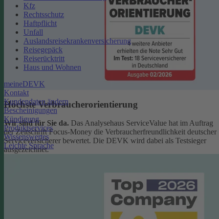
Kfz
Rechtsschutz
Haftpflicht
Unfall
Auslandsreisekrankenversicherung
Reisegepäck
Reiserücktritt
Haus und Wohnen
meineDEVK
Kontakt
Kundendaten ändern
Höchste Verbraucherorientierung
Bescheinigungen
Kündigung
Wir sind für Sie da.
Das Analysehaus ServiceValue hat im Auftrag
Produktservices
der Zeitschrift Focus-Money die Verbraucherfreundlichkeit deutscher
Wissenswertes
Serviceversicherer bewertet. Die DEVK wird dabei als Testsieger
Leichte Sprache
ausgezeichnet.