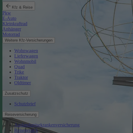
Kfz & Reise
Pkw
E-Auto
Kleinkraftrad
Anhänger
Motorrad
Weitere Kfz-Versicherungen
Wohnwagen
Lieferwagen
Wohnmobil
Quad
Trike
Traktor
Oldtimer
Zusatzschutz
Schutzbrief
Reiseversicherung
Auslandsreisekrankenversicherung
Reisegepäck