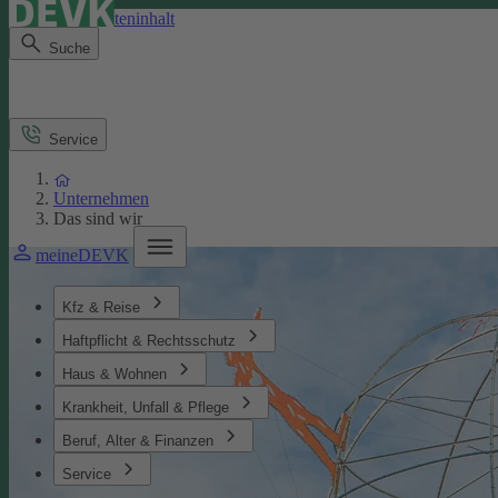
Direkt zum Seiteninhalt
Suche
Service
Unternehmen
Das sind wir
meineDEVK
Kfz & Reise
Haftpflicht & Rechtsschutz
Haus & Wohnen
Krankheit, Unfall & Pflege
Beruf, Alter & Finanzen
Service