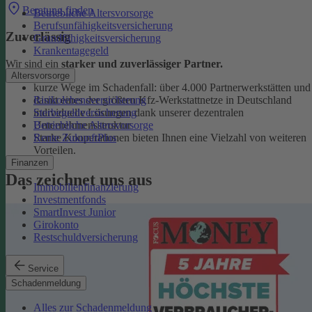
Beratung finden
Betriebliche Altersvorsorge
Berufsunfähigkeitsversicherung
Zuverlässig
Grundfähigkeitsversicherung
Krankentagegeld
Wir sind ein
starker und zuverlässiger Partner.
Altersvorsorge
kurze Wege im Schadenfall: über 4.000 Partnerwerkstätten und
Risikolebensversicherung
damit eines der größten Kfz-Werkstattnetze in Deutschland
Sterbegeldversicherung
individuelle Lösungen dank unserer dezentralen
Betriebliche Altersvorsorge
Unternehmensstruktur
Rente ZukunftPlus
Starke Kooperationen bieten Ihnen eine Vielzahl von weiteren
Vorteilen.
Finanzen
Das zeichnet uns aus
Immobilienfinanzierung
Investmentfonds
SmartInvest Junior
Girokonto
Restschuldversicherung
Service
Schadenmeldung
Alles zur Schadenmeldung