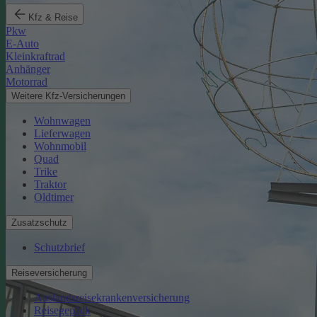
Kfz & Reise
Pkw
E-Auto
Kleinkraftrad
Anhänger
Motorrad
Weitere Kfz-Versicherungen
Wohnwagen
Lieferwagen
Wohnmobil
Quad
Trike
Traktor
Oldtimer
Zusatzschutz
Schutzbrief
Reiseversicherung
Auslandsreisekrankenversicherung
Reisegepäck