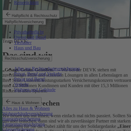
Reiserücktritt
Haftpflicht & Rechtsschutz
Haftpflichtversicherung
Privathaftpflicht
Dienst und Beruf
Team DEVK:
Tierhalter
Haus und Bau
Das sind wir
Rechtsschutzversicherung
Alles zur Rechtsschutzversicherung
„Gesagt. Getan. Geholfen."
– Wir bei der DEVK stehen mit
Privat, Beruf und Verkehr
zuverlässiger Hilfe und schnellen Lösungen in allen Lebenslagen an
Privat und Beruf
Ihrer Seite. Unserem leistungsstarken Versicherungskonzern vertraue
Verkehr
rund 4,2 Millionen Kundinnen und Kunden mit über 15,3 Millionen
Wohnen und Gebäude
Risiken in allen Sparten.
Unser Versprechen
Haus & Wohnen
Alles zu Haus & Wohnen
Wohngebäudeversicherung
Wir freuen uns mit Ihnen, wenn einfach mal nichts passiert. Sollten Si
Hausratversicherung
uns aber brauchen, dann sind wir als zuverlässiger Partner mit starken
Elementarversicherung
Leistungen für Sie da. Dabei zählt für uns der Solidargedanke
„Einer
Glasversicherung