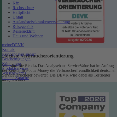
Kfz
Rechtsschutz
Haftpflicht
Unfall
Auslandsreisekrankenversicherung
Reisegepäck
Reiserücktritt
Haus und Wohnen
meineDEVK
Kontakt
Kundendaten ändern
Höchste Verbraucherorientierung
Bescheinigungen
Kündigung
Wir sind für Sie da.
Das Analysehaus ServiceValue hat im Auftrag
Produktservices
der Zeitschrift Focus-Money die Verbraucherfreundlichkeit deutscher
Wissenswertes
Serviceversicherer bewertet. Die DEVK wird dabei als Testsieger
Leichte Sprache
ausgezeichnet.