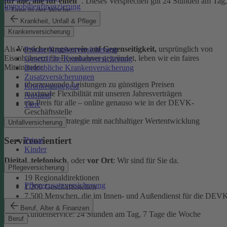
für alle, alle für einen"
. Dieses Versprechen gilt 24 Stunden am Tag,
Immobilienfinanzierung
7 Tage in der Woche.
Krankheit, Unfall & Pflege
Ehrlich
Krankenversicherung
Als
Versicherungsverein auf Gegenseitigkeit,
ursprünglich von
Private Krankenversicherung
Eisenbahnern für Eisenbahner gegründet, leben wir ein faires
Gesetzliche Krankenversicherung
Miteinander.
Betriebliche Krankenversicherung
Zusatzversicherungen
überzeugende Leistungen zu günstigen Preisen
Krankentagegeld
maximale Flexibilität mit unseren Jahresverträgen
Ausland
ein Preis für alle – online genauso wie in der DEVK-
Tiere
Geschäftsstelle
faire Anlagestrategie mit nachhaltiger Wertentwicklung
Unfallversicherung
Serviceorientiert
Privat
Kinder
Digital
,
telefonisch
, oder
vor Ort
: Wir sind für Sie da.
Pflegeversicherung
19 Regionaldirektionen
Pflegezusatzversicherung
1.200 Geschäftsstellen
7.500 Menschen, die im Innen- und Außendienst für die DEV
arbeiten
Beruf, Alter & Finanzen
Kundenservice: 24 Stunden am Tag, 7 Tage die Woche
Beruf