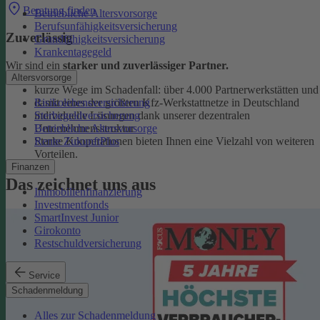
Beratung finden
Betriebliche Altersvorsorge
Berufsunfähigkeitsversicherung
Zuverlässig
Grundfähigkeitsversicherung
Krankentagegeld
Wir sind ein
starker und zuverlässiger Partner.
Altersvorsorge
kurze Wege im Schadenfall: über 4.000 Partnerwerkstätten und
Risikolebensversicherung
damit eines der größten Kfz-Werkstattnetze in Deutschland
Sterbegeldversicherung
individuelle Lösungen dank unserer dezentralen
Betriebliche Altersvorsorge
Unternehmensstruktur
Rente ZukunftPlus
Starke Kooperationen bieten Ihnen eine Vielzahl von weiteren
Vorteilen.
Finanzen
Das zeichnet uns aus
Immobilienfinanzierung
Investmentfonds
SmartInvest Junior
Girokonto
Restschuldversicherung
Service
Schadenmeldung
Alles zur Schadenmeldung