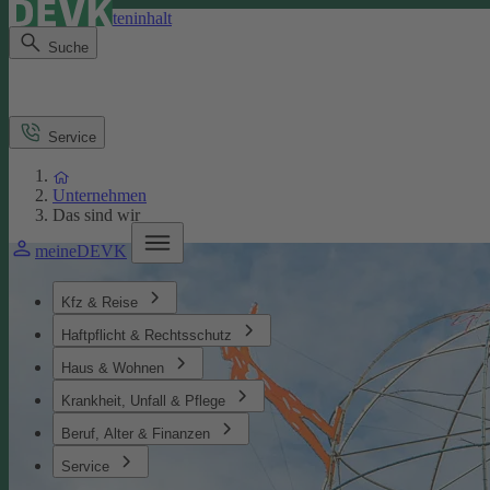
Direkt zum Seiteninhalt
Suche
Service
Unternehmen
Das sind wir
meineDEVK
Kfz & Reise
Haftpflicht & Rechtsschutz
Haus & Wohnen
Krankheit, Unfall & Pflege
Beruf, Alter & Finanzen
Service