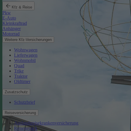
Kfz & Reise
Pkw
E-Auto
Kleinkraftrad
Anhänger
Motorrad
Weitere Kfz-Versicherungen
Wohnwagen
Lieferwagen
Wohnmobil
Quad
Trike
Traktor
Oldtimer
Zusatzschutz
Schutzbrief
Reiseversicherung
Auslandsreisekrankenversicherung
Reisegepäck