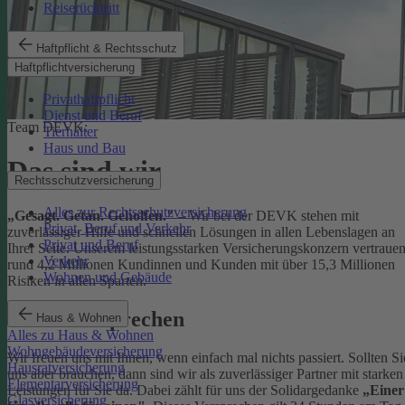
Reiserücktritt
Haftpflicht & Rechtsschutz
Haftpflichtversicherung
Privathaftpflicht
Dienst und Beruf
Team DEVK:
Tierhalter
Haus und Bau
Das sind wir
Rechtsschutzversicherung
Alles zur Rechtsschutzversicherung
„Gesagt. Getan. Geholfen."
– Wir bei der DEVK stehen mit
Privat, Beruf und Verkehr
zuverlässiger Hilfe und schnellen Lösungen in allen Lebenslagen an
Privat und Beruf
Ihrer Seite. Unserem leistungsstarken Versicherungskonzern vertraue
Verkehr
rund 4,2 Millionen Kundinnen und Kunden mit über 15,3 Millionen
Wohnen und Gebäude
Risiken in allen Sparten.
Unser Versprechen
Haus & Wohnen
Alles zu Haus & Wohnen
Wohngebäudeversicherung
Wir freuen uns mit Ihnen, wenn einfach mal nichts passiert. Sollten Si
Hausratversicherung
uns aber brauchen, dann sind wir als zuverlässiger Partner mit starken
Elementarversicherung
Leistungen für Sie da. Dabei zählt für uns der Solidargedanke
„Einer
Glasversicherung