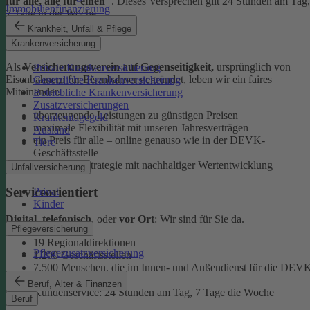
für alle, alle für einen"
. Dieses Versprechen gilt 24 Stunden am Tag,
Immobilienfinanzierung
7 Tage in der Woche.
Krankheit, Unfall & Pflege
Ehrlich
Krankenversicherung
Als
Versicherungsverein auf Gegenseitigkeit,
ursprünglich von
Private Krankenversicherung
Eisenbahnern für Eisenbahner gegründet, leben wir ein faires
Gesetzliche Krankenversicherung
Miteinander.
Betriebliche Krankenversicherung
Zusatzversicherungen
überzeugende Leistungen zu günstigen Preisen
Krankentagegeld
maximale Flexibilität mit unseren Jahresverträgen
Ausland
ein Preis für alle – online genauso wie in der DEVK-
Tiere
Geschäftsstelle
faire Anlagestrategie mit nachhaltiger Wertentwicklung
Unfallversicherung
Serviceorientiert
Privat
Kinder
Digital
,
telefonisch
, oder
vor Ort
: Wir sind für Sie da.
Pflegeversicherung
19 Regionaldirektionen
Pflegezusatzversicherung
1.200 Geschäftsstellen
7.500 Menschen, die im Innen- und Außendienst für die DEV
arbeiten
Beruf, Alter & Finanzen
Kundenservice: 24 Stunden am Tag, 7 Tage die Woche
Beruf