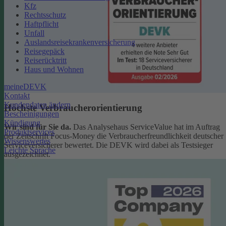
Kfz
Rechtsschutz
Haftpflicht
Unfall
Auslandsreisekrankenversicherung
Reisegepäck
Reiserücktritt
Haus und Wohnen
meineDEVK
Kontakt
Kundendaten ändern
Höchste Verbraucherorientierung
Bescheinigungen
Kündigung
Wir sind für Sie da.
Das Analysehaus ServiceValue hat im Auftrag
Produktservices
der Zeitschrift Focus-Money die Verbraucherfreundlichkeit deutscher
Wissenswertes
Serviceversicherer bewertet. Die DEVK wird dabei als Testsieger
Leichte Sprache
ausgezeichnet.