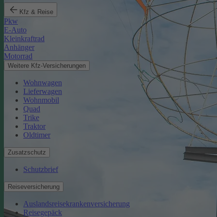
Kfz & Reise
Pkw
E-Auto
Kleinkraftrad
Anhänger
Motorrad
Weitere Kfz-Versicherungen
Wohnwagen
Lieferwagen
Wohnmobil
Quad
Trike
Traktor
Oldtimer
Zusatzschutz
Schutzbrief
Reiseversicherung
Auslandsreisekrankenversicherung
Reisegepäck