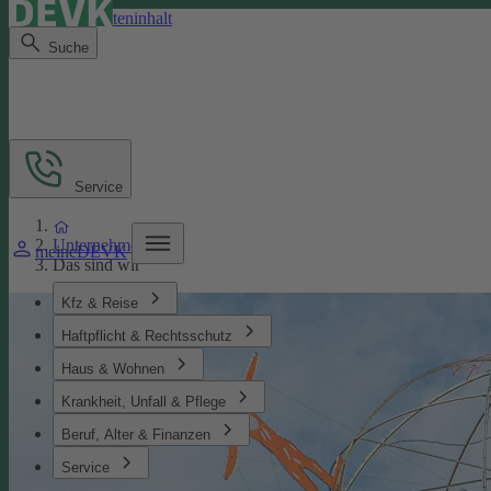
Direkt zum Seiteninhalt
Suche
Service
Unternehmen
meineDEVK
Das sind wir
Kfz & Reise
Haftpflicht & Rechtsschutz
Haus & Wohnen
Krankheit, Unfall & Pflege
Beruf, Alter & Finanzen
Service