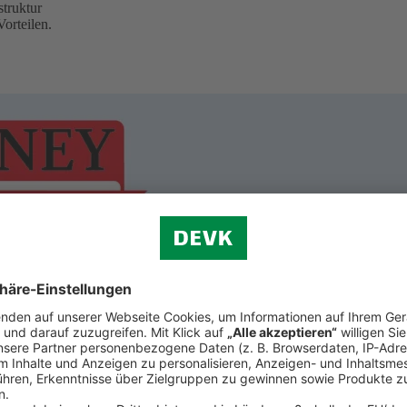
truktur
orteilen.