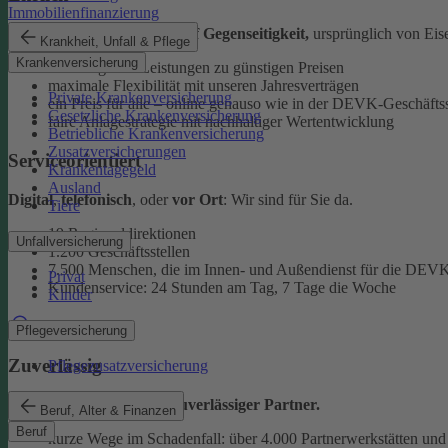
Immobilienfinanzierung
Als
Versicherungsverein auf Gegenseitigkeit,
ursprünglich von Eise
Krankheit, Unfall & Pflege
Krankenversicherung
überzeugende Leistungen zu günstigen Preisen
maximale Flexibilität mit unseren Jahresverträgen
Private Krankenversicherung
ein Preis für alle – online genauso wie in der DEVK-Geschäftss
Gesetzliche Krankenversicherung
faire Anlagestrategie mit nachhaltiger Wertentwicklung
Betriebliche Krankenversicherung
Zusatzversicherungen
Serviceorientiert
Krankentagegeld
Ausland
Digital
,
telefonisch
, oder
vor Ort
: Wir sind für Sie da.
Tiere
19 Regionaldirektionen
Unfallversicherung
1.200 Geschäftsstellen
7.500 Menschen, die im Innen- und Außendienst für die DEVK
Privat
Kundenservice: 24 Stunden am Tag, 7 Tage die Woche
Kinder
Beratung finden
Pflegeversicherung
Zuverlässig
Pflegezusatzversicherung
Wir sind ein
starker und zuverlässiger Partner.
Beruf, Alter & Finanzen
Beruf
kurze Wege im Schadenfall: über 4.000 Partnerwerkstätten und 