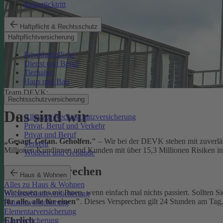
Reiserücktritt
Haftpflicht & Rechtsschutz
Haftpflichtversicherung
Privathaftpflicht
Dienst und Beruf
Tierhalter
Haus und Bau
Team DEVK:
Rechtsschutzversicherung
Das sind wir
Alles zur Rechtsschutzversicherung
Privat, Beruf und Verkehr
Privat und Beruf
„Gesagt. Getan. Geholfen."
– Wir bei der DEVK stehen mit zuverläs
Verkehr
Millionen Kundinnen und Kunden mit über 15,3 Millionen Risiken in 
Wohnen und Gebäude
Unser Versprechen
Haus & Wohnen
Alles zu Haus & Wohnen
Wir freuen uns mit Ihnen, wenn einfach mal nichts passiert. Sollten S
Wohngebäudeversicherung
für alle, alle für einen"
. Dieses Versprechen gilt 24 Stunden am Tag
Hausratversicherung
Elementarversicherung
Ehrlich
Glasversicherung