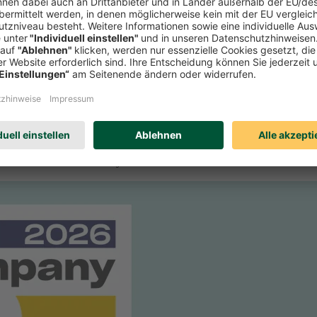
r Zeitschrift Focus-Money die Verbraucherfreundlichkeit deutscher Se